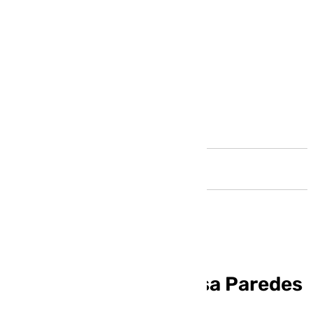
Andalucía
Fallece la actriz Marisa Paredes
a los 78 años