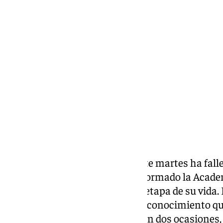
Antonio López
martes, 17 diciembre 2024, 09:31
Compartir:
El
Cine español está de luto
. Este martes ha fall
la edad de 78 años, según ha informado la Academ
además, fue presidenta en una etapa de su vida. 
cuenta con el Goya de Honor, reconocimiento que 
pesar de haber sido nominada en dos ocasiones, e