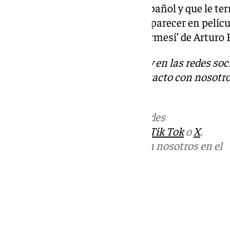
etapa dorada dentro del cine español y que le te
cine internacional, llegando a aparecer en pelícu
Roberto Benigni o ‘Profundo Carmesí’ de Arturo 
Descubre más noticias de 101Tv en las redes soc
Tok
o
X
. Puedes ponerte en contacto con nosotro
informativos@101tv.es
Más noticias de
101TV
en las redes
sociales:
Instagram
,
Facebook
,
Tik Tok
o
X
.
Puedes ponerte en contacto con nosotros en el
correo
informativos@101tv.es
Tags:
Últimas noticias