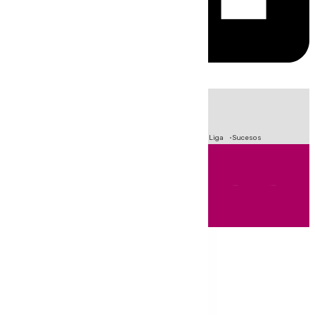
HOY
|
Fútbol
Primera División
Crisis Migratoria en Ceuta
LaLiga
Sucesos
Andalucía