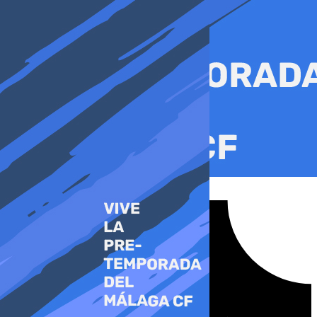
Ir
al
contenido
Tiktok