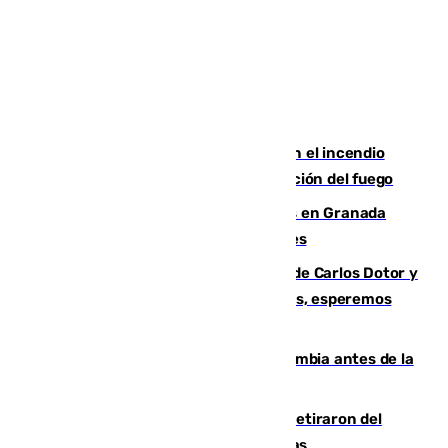
Activado el nivel 2 de emergencia en el incendio
forestal de Niebla por la compleja evolución del fuego
Controlado un incendio de rastrojos en Granada
junto a la autovía y al Callejón de Nogales
Juanfran Funes, sobre las lesiones de Carlos Dotor y
Fernando Calero: “Estamos preocupados, esperemos
que no sea nada”
Felipe VI refuerza los lazos con Colombia antes de la
llegada del nuevo presidente
Fernando Calero y Carlos Dotor se retiraron del
encuentro contra el Ceuta con molestias