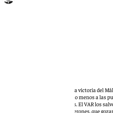
Ignacio Pérez
miércoles, 18 diciembre 2024, 23:24
Compartir:
Genial, brillante y extraordinaria victoria del M
un Eldense que se quedó con uno menos a las pu
vencían los locales por dos goles. El VAR los sal
tres tantos anulados a los boquerones, que goz