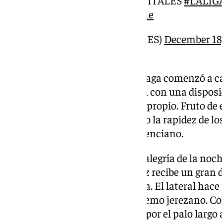
pic.twitter.com/U1fwBtXK1e
— DAZN España (@DAZN_ES)
December 18
Martiricos quería fiesta y el Málaga comenzó a 
de juego. Los de Pellicer salieron con una dispo
su rival y metiéndolo en campo propio. Fruto de 
creaban huecos en defensa, pero la rapidez de lo
contraataques del conjunto valenciano.
En el 8’ llegaba la primera gran alegría de la no
Antoñito Cordero. Dani Sánchez recibe un gran
propio dirigido por Manu Molina. El lateral hace
Fran Gámez y se la cedió al extremo jerezano. Cord
perfiló hacia su derecha y batió por el palo largo