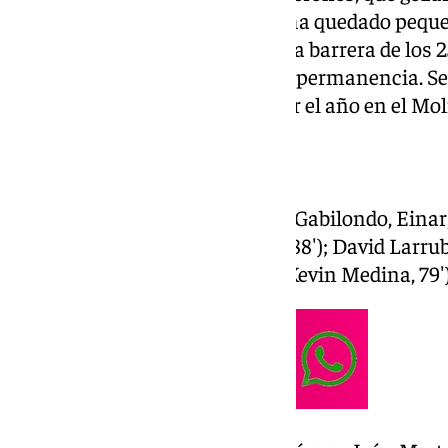
para ampliar una renta que se ha quedado peque
que los blanquiazules superen la barrera de los 
mitad del trabajo hecho para la permanencia. Se 
La Rosaleda, aunque falta cerrar el año en el Mo
Ficha técnica:
Málaga CF (3)
:
Alfonso Herrero
; Gabilondo, Eina
Luismi, Manu Molina (Ramón, 88′); David Larrubi
Ochoa, 66′), Antoñito Cordero (Kevin Medina, 79′)