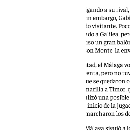
Los malaguistas siguieron atosigando a su rival
susto a la contra de un córner. Sin embargo, Gab
defensivo y evitó el tanto cantado visitante. Poc
tener el Málaga con un gol anulado a Galilea, pero
segundo tanto. Dani Sánchez puso un gran balón l
se paseó por el área chica y Nelson Monte la env
Antes de finalizar la segunda mitad, el Málaga vo
oportunidades para ampliar la renta, pero no tuv
negados fueron los visitantes, que se quedaron 
descanso con una clara doble amarilla a Timor, q
Y pudo ser peor, pues el VAR analizó una posible
un milimétrico fuera de juego al inicio de la jug
dos tantos y con uno menos se marcharon los de P
En los segundos 45 minutos, el Málaga siguió a l