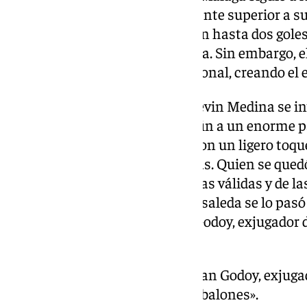
juego ofensivo y siendo claramente superior a su 
juego. Los malaguistas anotaron hasta dos gole
ocasiones para una gran goleada. Sin embargo, el
tantos por fuera de juego posicional, creando el 
Cuando el partido agonizaba, Kevin Medina se i
de tiro libre directo para poner fin a un enorme 
sorteó a la barrera por fuera y, con un ligero toq
introdujo el tercero en las mallas. Quien se que
Sánchez, autor de dos asistencias válidas y de la
tantos anulados. Aún así, La Rosaleda se lo pasó
tiempo para recordarle a Alan Godoy, exjugador de
off.
️ Salta al terreno de juego Alan Godoy, exjug
entona el «dónde están los balones».