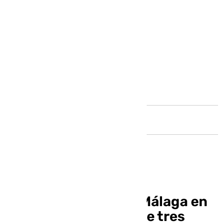
Andalucía
Festín y goleada del Málaga en
La Rosaleda a pesar de tres