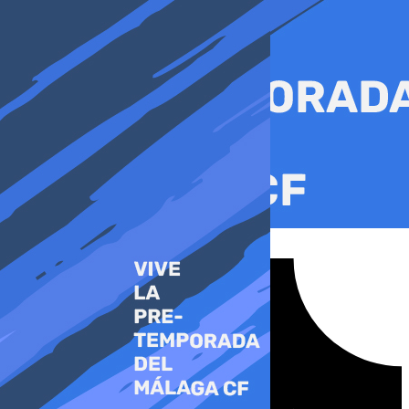
Ir
al
contenido
Tiktok