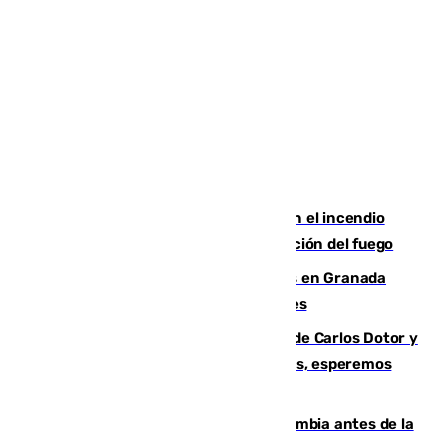
Activado el nivel 2 de emergencia en el incendio
forestal de Niebla por la compleja evolución del fuego
Controlado un incendio de rastrojos en Granada
junto a la autovía y al Callejón de Nogales
Juanfran Funes, sobre las lesiones de Carlos Dotor y
Fernando Calero: “Estamos preocupados, esperemos
que no sea nada”
Felipe VI refuerza los lazos con Colombia antes de la