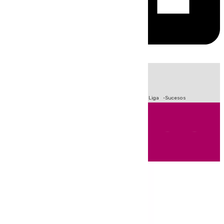
HOY
|
Fútbol
Primera División
Crisis Migratoria en Ceuta
LaLiga
Sucesos
Andalucía