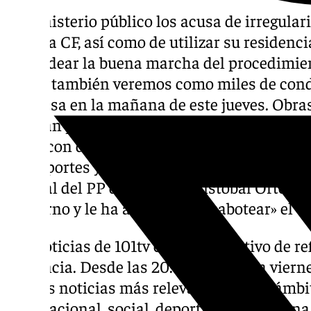
El ministerio público los acusa de irregular
Málaga CF, así como de utilizar su residenci
“torpedear la buena marcha del procedimien
cosas, también veremos como miles de cond
sorpresa en la mañana de este jueves. Obras
que han provocado atascos de más de diez 
el Rincon de la Victoria. Se trata de una ac
Transportes y Movilidad Sostenible en esta 
general del PP de Málaga, Cristóbal Ortega,
Gobierno y le ha acusado de «sabotear» el tr
Las noticias de 101tv es el informativo de r
Provincia. Desde las 20.00 de lunes a viernes
con las noticias más relevantes en los ámbit
internacional, social, deportivo y la Seman