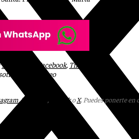
:
Instagram
,
Facebook
,
Tik
otros en el correo
tagram
,
Facebook
,
Tik Tok
o
X
. Puedes ponerte en 