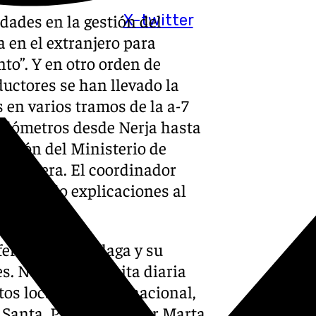
idades en la gestión del
X-twitter
a en el extranjero para
to”. Y en otro orden de
uctores se han llevado la
 en varios tramos de la a-7
kilómetros desde Nerja hasta
tuación del Ministerio de
carretera. El coordinador
 ha pedido explicaciones al
áfico
eferencia de Málaga y su
. No faltes a la cita diaria
os local, regional, nacional,
a Santa. Presentado por Marta