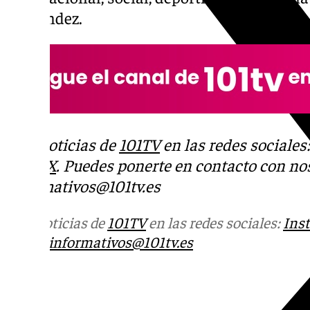
Fernández.
Más noticias de
101TV
en las redes sociales
Tok
o
X
. Puedes ponerte en contacto con nos
informativos@101tv.es
Más noticias de
101TV
en las redes sociales:
Ins
correo
informativos@101tv.es