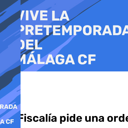
Ir
al
contenido
La Fiscalía pide una or