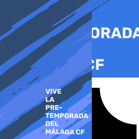
Ir
al
contenido
Tiktok