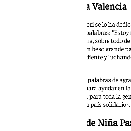
Un premio dedicado a Valencia
Tras recibir el premio Niña Pastori se lo ha dedi
de Valencia con unas emotivas palabras: “Estoy f
acordarme de la gente de mi tierra, sobre todo de
cosa muy fuerte con la DANA. Un beso grande pa
toda la gente que ha estado pendiente y luchando
Latin Grammy va por ellos”.
Niña Pastori también ha tenido palabras de agr
española que se ha movilizado para ayudar en la
beso grande para toda esa gente, para toda la ge
pendiente y luchando. Somos un país solidario»,
Próximos conciertos de Niña Pa