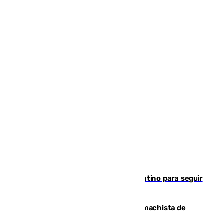
Marruecos, la principal baza de Infantino para seguir
al frente de la FIFA
Pedro Sánchez condena el crimen machista de