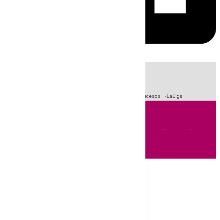
HOY
|
Fútbol
Primera División
Crisis Migratoria en Ceuta
Sucesos
LaLiga
Andalucía