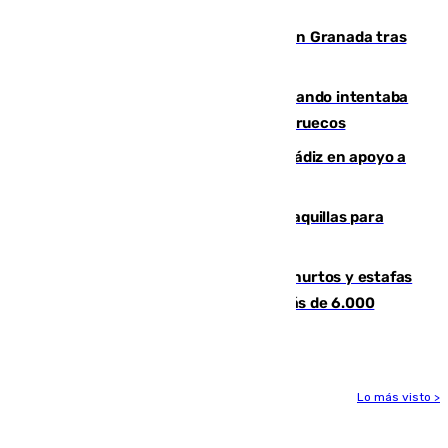
Benahavís
Angustioso rescate de una familia en Granada tras
caer su coche por un terraplén
Fallece un joven tras caer al mar cuando intentaba
entrar en parapente a Ceuta desde Marruecos
CIES NO moviliza a la provincia de Cádiz en apoyo a
la respuesta humanitaria de Ceuta
El mercado de Jerez refrigera sus taquillas para
facilitar las compras a sus visitantes
Detenida una pareja por presuntos hurtos y estafas
en Málaga tras ser descubiertos con más de 6.000
euros
Lo más visto >
Más noticias