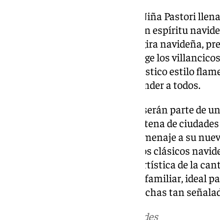
Los días
28 y 29 de noviembre
, Niña Pastori llen
Asturias
de Torremolinos con un espíritu navideño
Costa del Sol como parte de su gira navideña, 
titulado
‘Feliz Navidad’
que recoge los villancico
reinterpretados con el característico estilo fla
giro novedoso que busca sorprender a todos.
Los concierto de Torremolinos serán parte de una
Niña Pastori recorrerá una veintena de ciudades 
actuaciones no solo será un homenaje a su nuev
oportunidad para disfrutar de los clásicos navid
reinterpretados bajo la visión artística de la can
pensado como una celebración familiar, ideal p
queridos en el marco de estas fechas tan señala
Más noticias de
101TV
en las redes