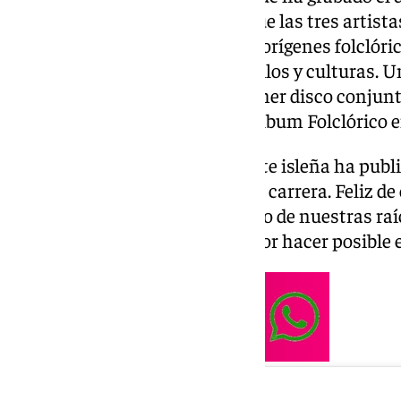
álbum es la continuación del que las tres artis
para recuperar sus respectivos orígenes folclóri
la combinación y mezcla de estilos y culturas. U
recibe el mismo premio: su primer disco conjunt
con el Latin Grammy a Mejor Álbum Folclórico e
En sus redes sociales la cantante isleña ha pub
agradecimiento: «El sexto de mi carrera. Feliz d
Soledad este proyecto tan bonito de nuestras raí
academia y a los compañeros por hacer posible 