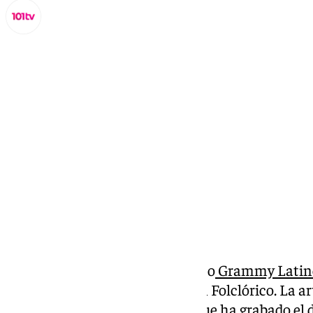
Miguel Alfonso
viernes, 15 noviembre 2024, 11:30
Compartir:
Niña Pastori
ha recibido su sexto
Grammy Latin
reconocimiento al Mejor Álbum Folclórico. La ar
Lila Downs y Soledad, con las que ha grabado el d