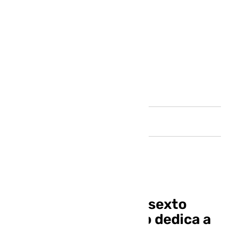
Andalucía
Niña Pastori gana su sexto
Grammy Latino y se lo dedica a