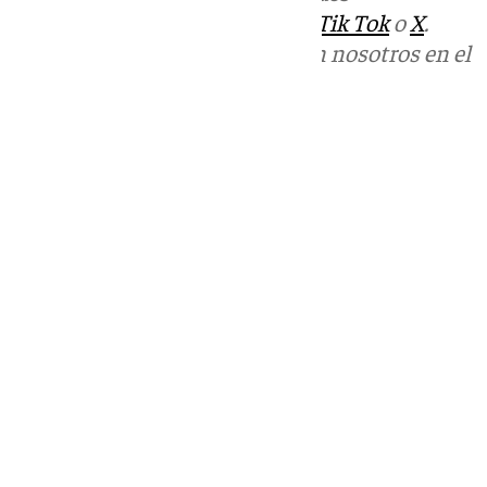
sociales:
Instagram
,
Facebook
,
Tik Tok
o
X
.
Puedes ponerte en contacto con nosotros en el
correo
informativos@101tv.es
Tags:
Últimas noticias