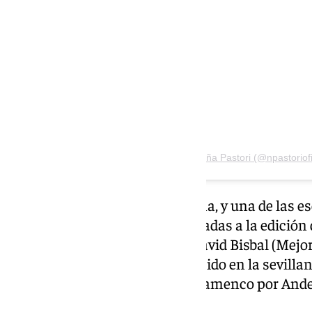
Una publicación compartida de Niña Pastori (@npastoriofi
Niña Pastori es la única gaditana, y una de las 
andaluzas de la música, nominadas a la edició
también están el almeriense David Bisbal (Mejo
Carlos Rivera) y el cordobés, nacido en la sevill
Vicente Amigo (Mejor Álbum Flamenco por Ande