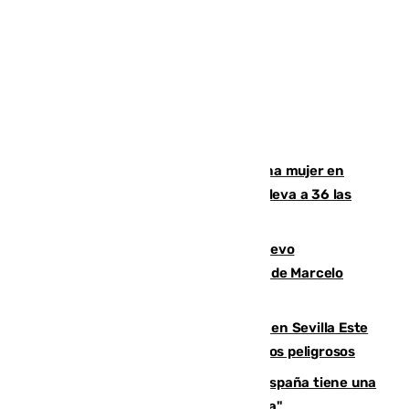
Igualdad confirma el asesinato de una mujer en
Benahavís como violencia machista y eleva a 36 las
víctimas en 2026
El exdelantero Diego Forlán es el nuevo
seleccionador de Uruguay tras la salida de Marcelo
Bielsa
Reabierto el parque canino cerrado en Sevilla Este
tras detectarse alimentos con elementos peligrosos
Javier Fernández: "El Gobierno de España tiene una
preocupación y una prioridad con Sevilla"