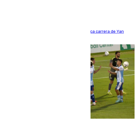
Del filial pepinero a récord absoluto: la meteórica carrera de Yan
Diomande en solo doce meses
06.08.2026