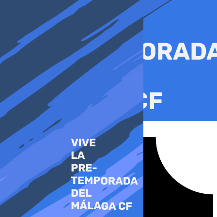
Ir
al
contenido
Tiktok