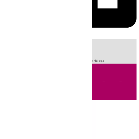
HOY
|
Fútbol
Sucesos
Primera División
Incendios
Feria de Málaga
Andalucía