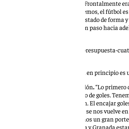
es esa superioridad con Carlos. Frontalmente e
Por más que lo veamos y trabajemos, el fútbol es d
Larrubia está en un muy buen estado de forma y
Son chavales jóvenes que dan un paso hacia ade
al primer nivel”.
https://www.101tv.es/malaga-presupuesta-cuat
rosaleda-2025/
Lesión de Kevin. “No tiene nada, en principio es u
Siguiente partido ante el Castellón
.
“Lo primero q
domingo nos espera otro partido de goles. Tenemo
más acertados en la finalización. El encajar gole
atacado bien hasta el área y eso se nos vuelve en
goles a favor y en contra. Tenemos un gran por
rival que junto a Racing, Almería y Granada esta