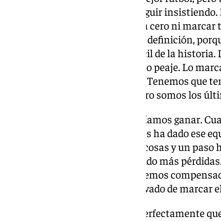
como seña de identidad para seguir insistiendo. 
No era lógico las seis porterías a cero ni marca
la toma de decisión y el tema de definición, porq
contra. Es la categoría más difícil de la histori
y tenemos que pagar un pequeño peaje. Lo marca
hemos sido peores en las áreas. Tenemos que te
que el Málaga es muy grande pero somos los últi
Vuelta de Ramón
. “Los dos queríamos ganar. C
para tener el control. Ramón nos ha dado ese equ
cambios también les han dado cosas y un paso 
profundidad porque hemos tenido más pérdidas. 
partido, con esos cambios. Lo hemos compensad
toma de decisión que nos ha llevado de marcar el t
Potencial ofensivo. “Sabemos perfectamente que 