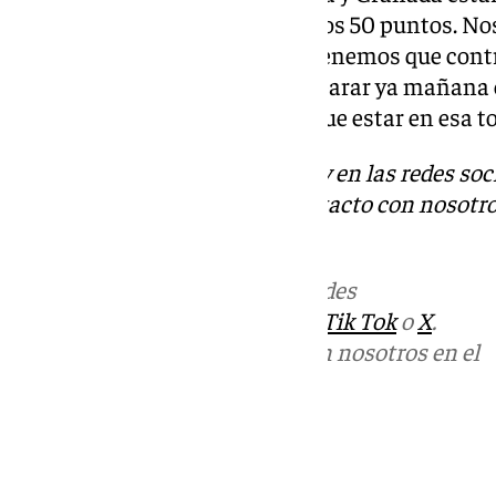
de seguir soñando y conseguir los 50 puntos. Nos 
suelo. Será una batalla difícil. Tenemos que cont
Estamos cabizbajos pero a preparar ya mañana e
tormenta ofensiva y tenemos que estar en esa t
Descubre más noticias de 101Tv en las redes soc
Tok
o
X
. Puedes ponerte en contacto con nosotro
informativos@101tv.es
Más noticias de
101TV
en las redes
sociales:
Instagram
,
Facebook
,
Tik Tok
o
X
.
Puedes ponerte en contacto con nosotros en el
correo
informativos@101tv.es
Tags:
Últimas noticias