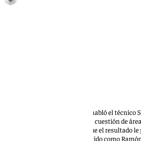
Pedro Jiménez
miércoles, 27 noviembre 2024, 22:08
Compartir:
Tras el partido ante el Levante habló el técnico S
blanquiazul pone el foco en una cuestión de área
a los granotas
. Pellicer indicó que el resultado l
varios nombres propios del partido como Ramón