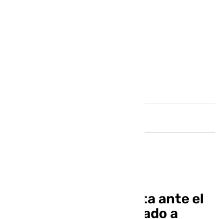
Andalucía
Pellicer, tras la derrota ante el
Levante: «Hemos estado a