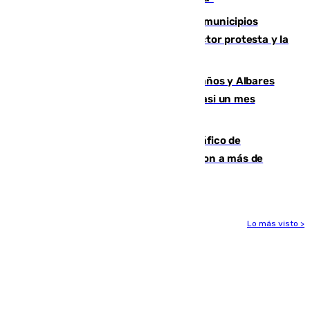
Las ferias de verano de numerosos municipios
andaluces se quedan sin cohetes: el sector protesta y la
Junta mantiene el protocolo
Los ministros Marlaska, Robles, Bolaños y Albares
comparecerán por las crisis de Ceuta casi un mes
después
Cae una de las mayores redes de tráfico de
personas y droga en España: introdujeron a más de
2.000 migrantes de forma ilegal
Lo más visto >
Más noticias
Ver más >