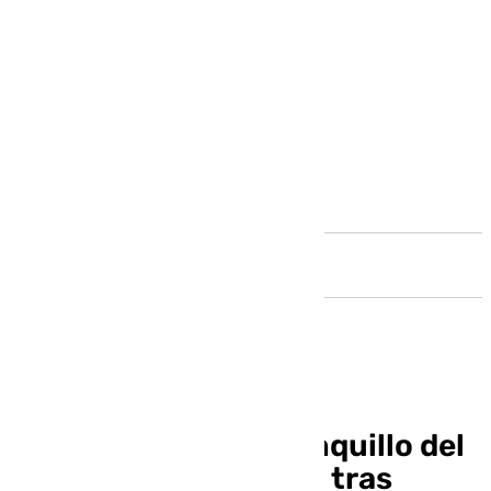
Andalucía
Pellicer volverá al banquillo del
Málaga este domingo tras