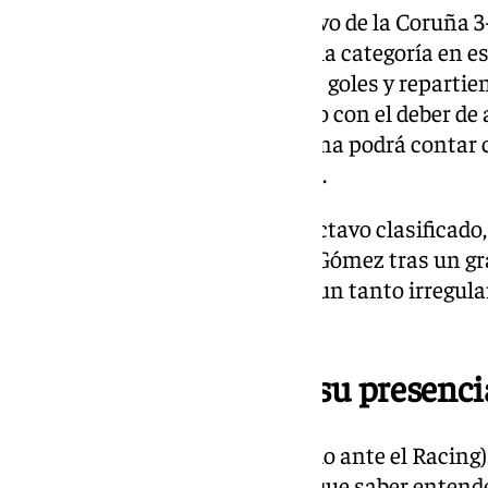
La victoria llegó ante el Deportivo de la Coruña 
imponerse al que era el líder de la categoría e
estuvo impecable anotando dos goles y repartien
volverá a tocar el tapete de juego con el deber de 
descenso. Para este fin de semana podrá contar
superado sus problemas virales.
El Málaga recibirá al Andorra, octavo clasificado
alta. El equipo dirigido por Ibai Gómez tras un g
La Rosaleda con una dinámica un tanto irregular
últimos quince posibles.
Restó importancia a su presenci
«El otro día no es por eso (partido ante el Racing
situación individual. Tenemos que saber entende