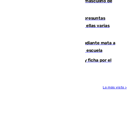
ganan el campeonato del mundo sub19 masculino de
remo
Un juzgado de Ceuta investiga seis presuntas
agresiones sexuales a migrantes, entre ellas varias
menores
Desastre en Tailandia: un joven estudiante mata a
tiros a sus abuelo y a profesores en una escuela
Luca Zidane rompe con el Granada y ficha por el
Leganés
Lo más visto >
Más noticias
Ver más >