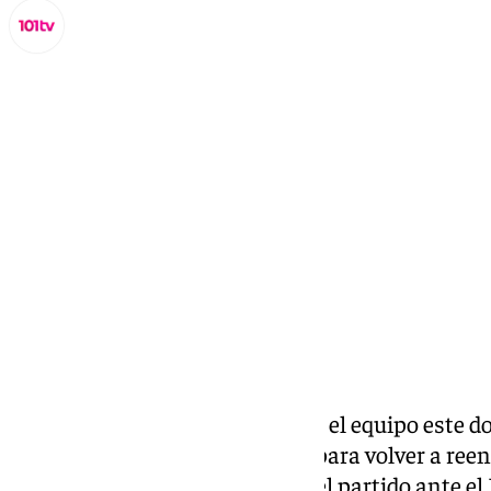
Miguel Alfonso
miércoles, 22 octubre 2025, 13:31
Compartir:
Pellicer volverá al banquillo con el equipo este d
Andorra en un encuentro vital para volver a reen
La
expulsión llegó al término del partido ante el