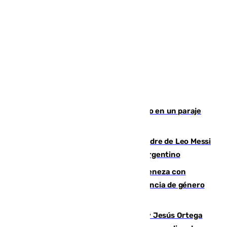
Los Bomberos combaten un incendio en un paraje
de Granada
Muere a los 68 años Jorge Messi, padre de Leo Messi
y pieza fundamental en la carrera del argentino
Retiene a su mujer en su casa y ameneza con
quemar la vivienda: nuevo caso de violencia de género
en Málaga
Dos sevillanos de oro: Manuel Cruz y Jesús Ortega