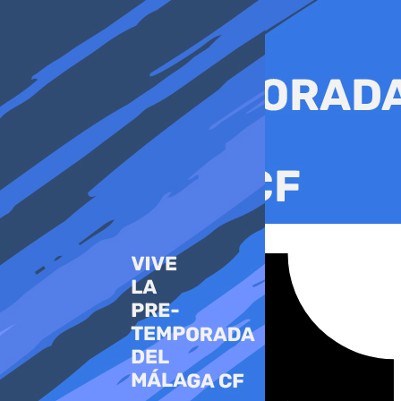
Ir
al
contenido
Tiktok