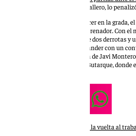
encuentro, Daniel Palencia Caballero, lo penaliz
En estos tres partidos con Pellicer en la grada, e
Alejandro Acejo, su segundo entrenador. Con el
equipo ha logrado un balance de dos derrotas y u
llegaron ante el Racing de Santander con un con
quedó marcado por la expulsión de Javi Montero.
pasada ante el Leganés 2-0 en Butarque, donde e
ninguna de las dos áreas.
Cuatro altas y tres bajas en la vuelta al tra