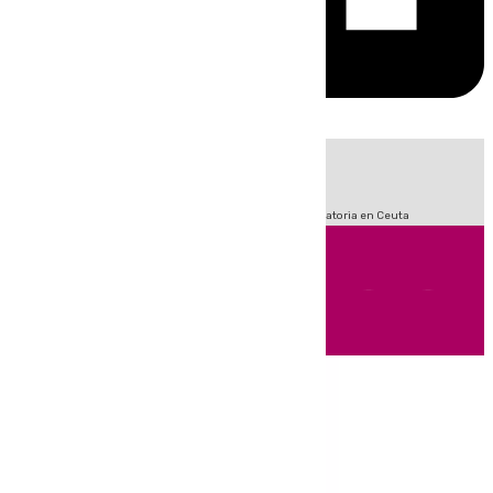
HOY
|
Fútbol
Sucesos
LaLiga
Primera División
Crisis Migratoria en Ceuta
Andalucía