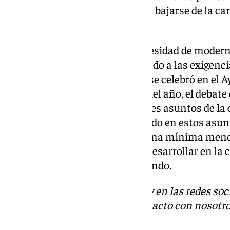
abiertamente que lo mejor sería bajarse de la car
insinúa en los mentideros.
Hay menos debate sobre la necesidad de moderni
si es necesario estar condicionado a las exigencia
tiempos. El pasado 14 de enero se celebró en el
las cumbres más importantes del año, el debate 
en rojo para tratar los principales asuntos de la c
deporte suele pasar desapercibido en estos asun
horas de debate no hubiese ni una mínima menci
más importantes que se van a desarrollar en la 
indicativo de lo que está ocurriendo.
Descubre más noticias de 101Tv en las redes soc
Tok
o
X
. Puedes ponerte en contacto con nosotro
informativos@101tv.es