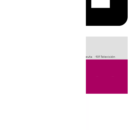
HOY
|
Fútbol
Primera División
LaLiga
Crisis Migratoria en Ceuta
101 Televisión
Andalucía