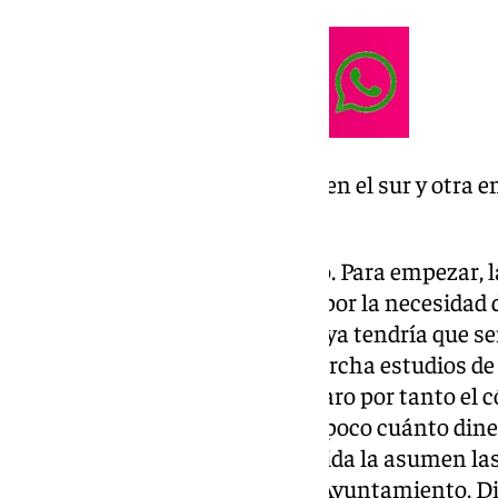
«Dos sedes españolas, una en el sur y otra en
peligro»
Y hay razones para sospecharlo. Para empezar, l
una de las más inconsistentes por la necesidad 
ampliar la infraestructura, que ya tendría que ser
maneras. Todavía siguen en marcha estudios de v
otros a nivel técnico. No está claro por tanto el 
generando incertidumbre. Tampoco cuánto dinero
da por hecho que una gran partida la asumen la
propietarias de la instalación -Ayuntamiento, D