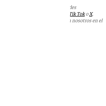
Más noticias de
101TV
en las redes
sociales:
Instagram
,
Facebook
,
Tik Tok
o
X
.
Puedes ponerte en contacto con nosotros en el
correo
informativos@101tv.es
Tags:
Últimas noticias