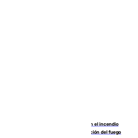
Activado el nivel 2 de emergencia en el incendio
forestal de Niebla por la compleja evolución del fuego