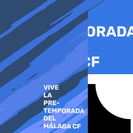
Ir
al
contenido
Tiktok