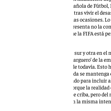
presidente de la Federación Española de Fútbol,
en incluir a Valencia como sede tras vivir el desas
expresado abiertamente en varias ocasiones. L
que el organismo que ahora representa no la cont
‘Cadena Ser’ ha informado de que la FIFA está p
general.
«Dos sedes españolas, una en el sur y otra en el n
aseguraron en el programa ‘El Larguero’ de la em
entonces que nada es inamovible todavía. Esto 
los que persiguen que La Rosaleda se mantenga en
Mundial 2030 y que han trabajado para incluir a
candidatura de la Federación. Porque la realida
dentro tras superar una exigente criba, pero d
si no sigue luchando por ello con la misma int
contundencia.