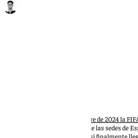
Ignacio Pérez
miércoles, 15 enero 2025, 21:34
Compartir:
Aunque el pasado
11 de diciembre de 2024 la FI
Rosaleda de Málaga como una de las sedes de Es
2030, resurgen las dudas sobre si finalmente lle