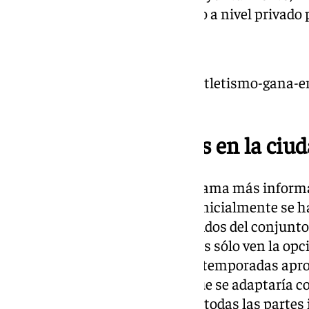
pero no hay mucho movimiento a nivel privado 
https://www.101tv.es/estadio-atletismo-gana-e
malaga-cf/
División de opiniones en la ciu
Por otro lado, el Málaga C.F. reclama más infor
considera gran perjudicado. Si inicialmente se h
obras con la disputa de los partidos del conjunt
ya descartado y las instituciones sólo ven la op
provisionalmente, durante dos temporadas apro
atletismo ‘Ciudad de Málaga’, que se adaptaría c
generando cierta división entre todas las partes