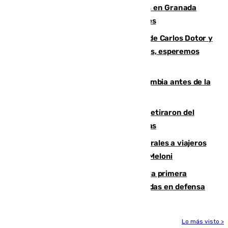
Controlado un incendio de rastrojos en Granada
junto a la autovía y al Callejón de Nogales
Juanfran Funes, sobre las lesiones de Carlos Dotor y
Fernando Calero: “Estamos preocupados, esperemos
que no sea nada”
Felipe VI refuerza los lazos con Colombia antes de la
llegada del nuevo presidente
Fernando Calero y Carlos Dotor se retiraron del
encuentro contra el Ceuta con molestias
España restablece controles temporales a viajeros
procedentes de Italia como repuesta a Meloni
El Málaga cae ante el Ceuta y suma la primera
derrota de la pretemporada dejando dudas en defensa
Lo más visto >