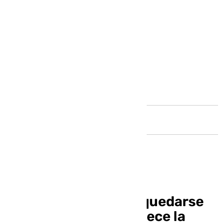
Andalucía
¿Puede La Rosaleda quedarse
fuera del Mundial? Crece la