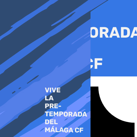
Ir
al
contenido
Tiktok