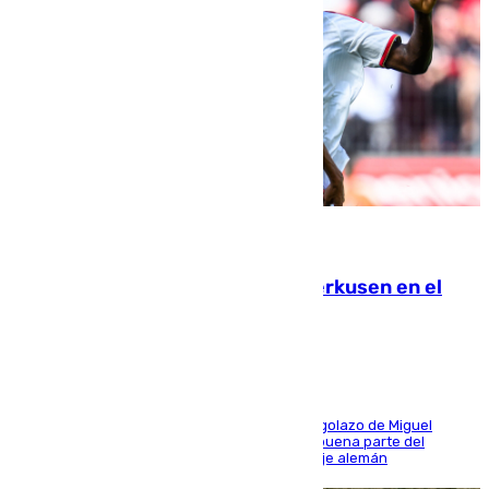
08.08.2026
El Sevilla se desinfla ante el Leverkusen en el
último ensayo (1-2)
El conjunto de Luis García se adelantó con un golazo de Miguel
Sierra y ofreció buenas sensaciones durante buena parte del
encuentro, pero acabó cediendo ante el empuje alemán