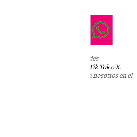
IX de Tercera Federación.
Más noticias de
101TV
en las redes
sociales:
Instagram
,
Facebook
,
Tik Tok
o
X
.
Puedes ponerte en contacto con nosotros en el
correo
informativos@101tv.es
Tags:
Últimas noticias