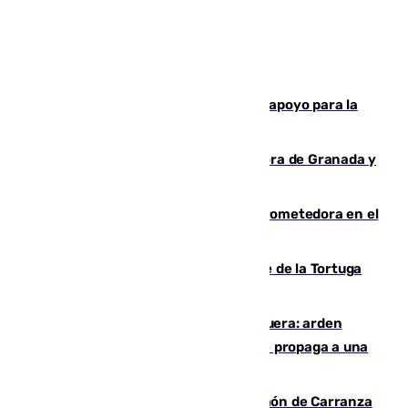
Venezuela ha agradece a España su apoyo para la
reconstrucción tras los terremotos
Arde un coche en el Puerto de la Mora de Granada y
provoca un incendio forestal
El año 2007, una generación muy prometedora en el
mundo del fútbol
Incendio forestal en el paraje Monte de la Tortuga
de Málaga
Incendio en un vertedero de Antequera: arden
chatarra, muebles y palets y el fuego se propaga a una
zona de monte
Las Palmas conquista el Trofeo Ramón de Carranza