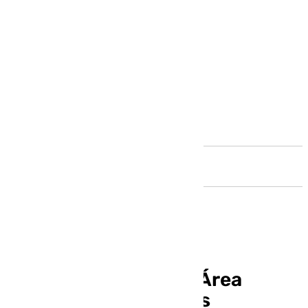
Andalucía
Roko Baturina visita Área
Malaguista este lunes