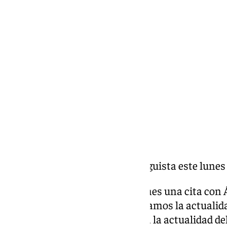
Miguel Alfonso
lunes, 24 febrero 2025, 18:37
Compartir:
Roko Baturina visita Área Malaguista este lunes
Todos los lunes a las 21.30h tienes una cita con
Málaga,
el programa que analizamos la actualida
Félix Godoy. También se analiza la actualidad de