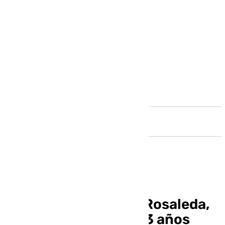
Andalucía
Simeone vuelve a La Rosaleda,
donde debutó hace 13 años