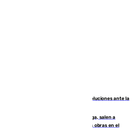
Más de 15.000 ceutíes claman por soluciones ante la
crisis migratoria
Los vecinos de Pedregalejo en Málaga, salen a
protestar en contra del resultado de las obras en el
paseo marítimo