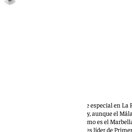
Pedro Jiménez
lunes, 30 diciembre 2024, 14:17
Compartir:
El 4 de enero se vivirá una noche especial en La
regresa al templo de Martiricos y, aunque el Mála
lo será un equipo malagueño como es el Marbell
todo un Atlético de Madrid
, que es líder de Prim