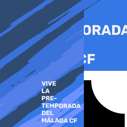
Ir
al
contenido
Tiktok