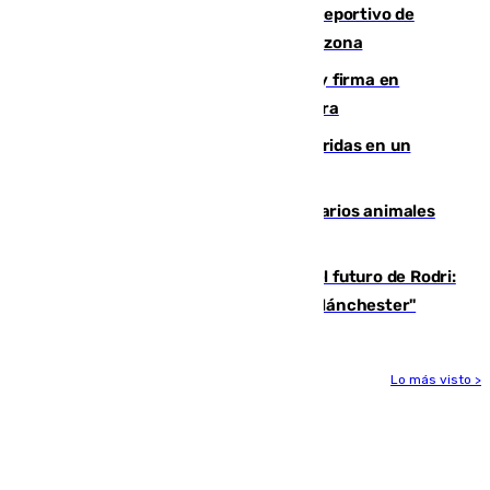
Un incendio en un local del puerto deportivo de
Fuengirola genera una gran susto en la zona
Daniel Mérida derriba a Griekspoor y firma en
Montreal el mejor resultado de su carrera
Dos personas mueren y tres son heridas en un
accidente de tráfico en Utrera
Estudiarán el comportamiento de varios animales
durante el eclipse
Maresca evita pronunciarse sobre el futuro de Rodri:
"Por el momento, el viernes estará en Mánchester"
Lo más visto >
Más noticias