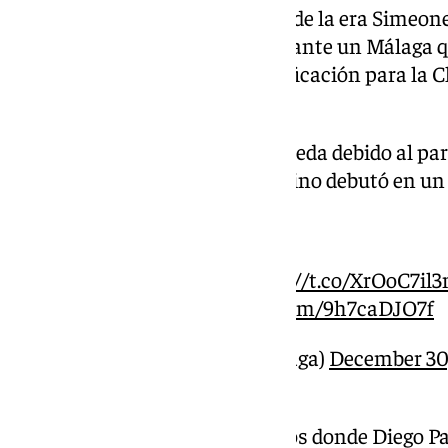
Se resistiría la primera victoria de la era Simeo
empate a cero, aunque lo haría ante un Málaga q
cuarto lugar y que logró la clasificación para l
vez en su historia.
Simeone regresa a La Rosaleda debido al par
Marbella. El técnico argentino debutó en un
Pedro Jiménez
Más información en
https://t.co/XrOoC7il
#CopaDelRey
pic.twitter.com/9h7caDJO7f
— 101 Málaga (@101tvMalaga)
December 30
Ese choque fue el inicio a 13 años donde Diego P