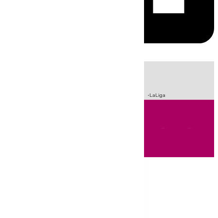
HOY
|
Incendios
Sucesos
Crisis Migratoria en Ceuta
Fútbol
LaLiga
Andalucía