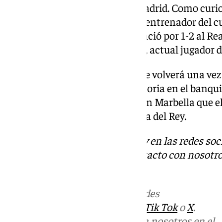
un estandarte del Atlético de Madrid. Como curio
ha conquistado Simeone como entrenador del cu
temporada siguiente, donde venció por 1-2 al Real
blancos se encontraba Callejón, actual jugador d
Ahora, 13 años después Simeone volverá una vez 
donde comenzó su larga trayectoria en el banquill
buscarán pasar de ronda ante un Marbella que e
en las rondas anteriores de Copa del Rey.
Descubre más noticias de 101Tv en las redes soc
Tok
o
X
. Puedes ponerte en contacto con nosotro
informativos@101tv.es
Más noticias de
101TV
en las redes
sociales:
Instagram
,
Facebook
,
Tik Tok
o
X
.
Puedes ponerte en contacto con nosotros en el