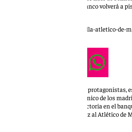
Copa del Rey. El conjunto rojiblanco volverá a pi
después.
https://www.101tv.es/el-marbella-atletico-de-m
del-lleno-en-la-rosaleda/
Hay grandes alicientes para los protagonistas, e
Se trata del ‘Cholo’ Simeone, técnico de los madr
donde comenzó una larga trayectoria en el banq
argentino dirigió por primera vez al Atlético de
celebrado el 7 de enero de 2012.