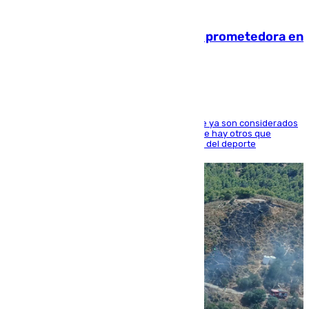
09.08.2026
El año 2007, una generación muy prometedora en
el mundo del fútbol
Hay varios jugadores de la nueva 'camada' que ya son considerados
estrellas como Lamine Yamal o Cubarsí, aunque hay otros que
apuntan a que podrán llegar marcar la historia del deporte