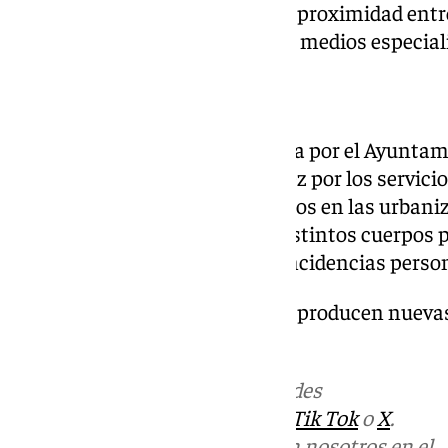
como el de esta noche, donde la proximidad entr
vegetación aconseja contar con medios especiali
Sin incidencias personales
Según la información trasladada por el Ayuntami
detectado y atendido con rapidez por los servic
momento se decretaron desalojos en las urbaniz
intervención conjunta de los distintos cuerpos 
control sin que se registraran incidencias perso
101TV seguirá informando si se producen nuevas
incendio.
Más noticias de
101TV
en las redes
sociales:
Instagram
,
Facebook
,
Tik Tok
o
X
.
Puedes ponerte en contacto con nosotros en el