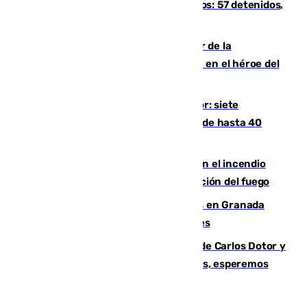
introducía la mercancía desde Marruecos: 57 detenidos,
cuatro de ellos en Andalucía
Ferrán Torres, nombrado embajador de la
Comunidad Valenciana tras convertirse en el héroe del
Mundial
Andalucía sigue asfixiada por el calor: siete
provincias, en alerta por temperaturas de hasta 40
grados
Activado el nivel 2 de emergencia en el incendio
forestal de Niebla por la compleja evolución del fuego
Controlado un incendio de rastrojos en Granada
junto a la autovía y al Callejón de Nogales
Juanfran Funes, sobre las lesiones de Carlos Dotor y
Fernando Calero: “Estamos preocupados, esperemos
que no sea nada”