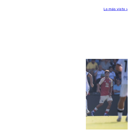
Lo más visto >
Más noticias
Ver más >