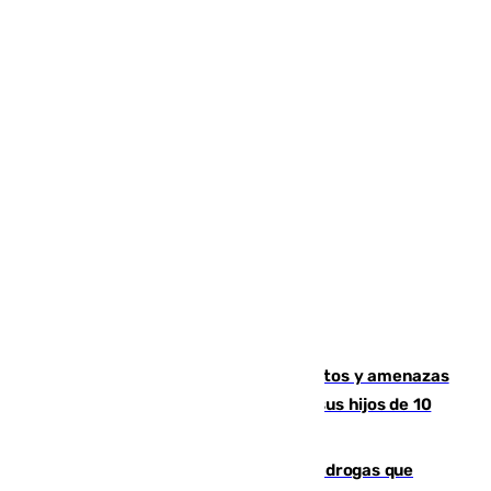
Detenido en Estepona por malos tratos y amenazas
de muerte a su pareja en presencia de sus hijos de 10
años y 11 meses
Desarticulada una red de tráfico de drogas que