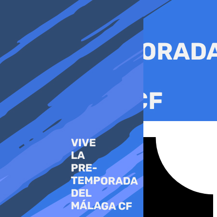
Ir
al
contenido
Tiktok