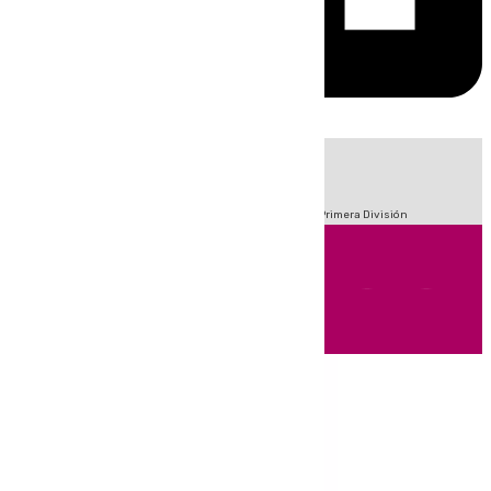
HOY
|
Fútbol
Sucesos
Crisis Migratoria en Ceuta
LaLiga
Primera División
Andalucía