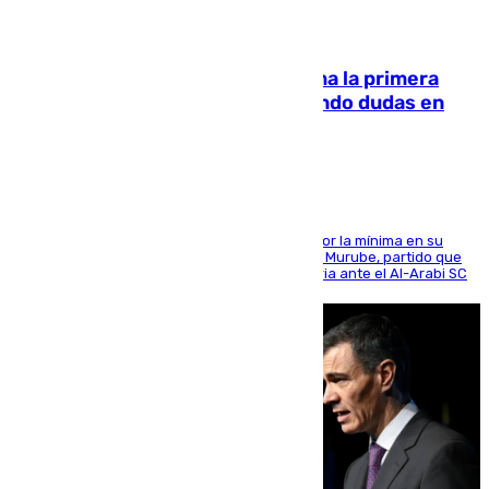
07.08.2026
El Málaga cae ante el Ceuta y suma la primera
derrota de la pretemporada dejando dudas en
defensa
El cuadro dirigido por Juanfran Funes perdió por la mínima en su
envite contra el conjunto caballa en el Alfonso Murube, partido que
se disputó un día después de su primera victoria ante el Al-Arabi SC