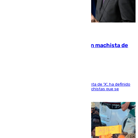
07.08.2026
Pedro Sánchez condena el crimen machista de
Benahavís
El presidente del Gobierno, a través de su cuenta de ‘X’, ha definido
como un “fracaso colectivo” los asesinatos machistas que se
producen en España