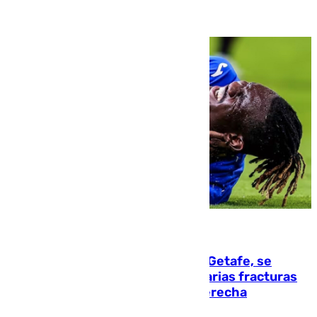
08.08.2026
Christantus Uche, delantero del Getafe, se
perderá toda la temporada por varias fracturas
en los ligamentos de su rodilla derecha