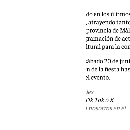
La Noche en Vela se ha convertido en los últimos
referencia del verano en la zona, atrayendo tant
visitantes de otros puntos de la provincia de Mál
calles y plazas, sumado a la programación de act
noche un reclamo turístico y cultural para la co
La cita está marcada para este sábado 20 de junio
desde el atardecer y prolongación de la fiesta ha
ha informado la organización del evento.
Más noticias de
101TV
en las redes
sociales:
Instagram
,
Facebook
,
Tik Tok
o
X
.
Puedes ponerte en contacto con nosotros en el
correo
informativos@101tv.es