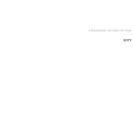
Imagen de una de las calles de Secadero iluminadas con miles de velas.
101TV
Rosa Haro
viernes, 19 junio 2026, 19:31
Compartir: