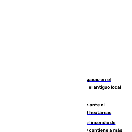
Las marca internacionales ganan espacio en el
Centro de Málaga: La Tagliatella abre en el antiguo local
de Vox Sports Bar
Moreno pide extremar la precaución ante el
incendio de Niebla, que supera las 4.000 hectáreas
340 personas más desalojadas por el incendio de
Niebla, que mantiene a 410 evacuadas y contiene a más