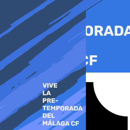
Ir
al
contenido
Tiktok