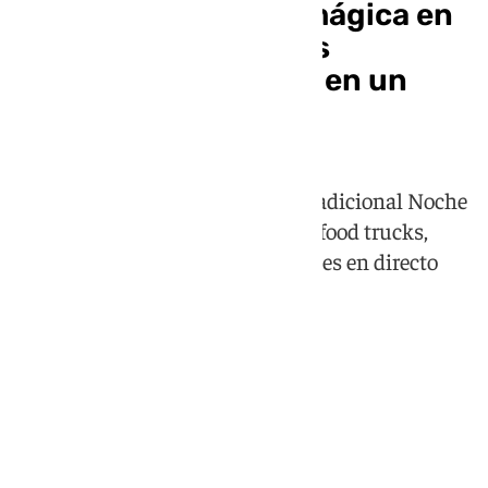
Así es la noche más mágica en
Casares: 14.000 velas
convierten Secadero en un
escenario de cuento
La pedanía casareña celebra su tradicional Noche
en Vela con mercadillo artesanal, food trucks,
actividades infantiles y actuaciones en directo
desde el atardecer