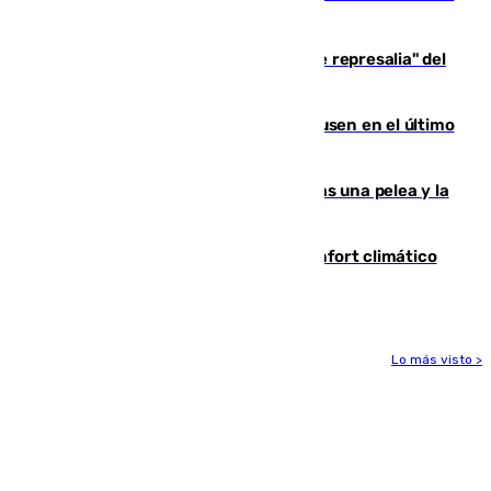
de 500 efectivos trabajando
Italia responde ante las "medidas de represalia" del
Gobierno de Sánchez
El Sevilla se desinfla ante el Leverkusen en el último
ensayo (1-2)
Tensión en la prisión de Alhaurín tras una pelea y la
incautación de un punzón
Málaga contabiliza 148 zonas de confort climático
para enfrentar las altas temperaturas
Lo más visto >
Más noticias
Ver más >