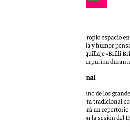
Magia y diversión infantil
Los más pequeños tendrán su propio espacio en l
ofrecerá un espectáculo de magia y humor pensad
mientras que los talleres de maquillaje «Brilli Br
transformarse con pinturas y purpurina durante
Música en directo hasta el final
La programación musical será uno de los grandes
Compás Flamenco pondrá la nota tradicional con
mientras que Rockología aportará un repertorio 
públicos. La velada se cerrará con la sesión del 
hasta el final de la noche.