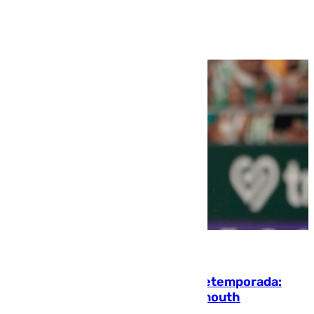
Ver más >
10.08.2026
La ‘delicatessen’ de Isco en la pretemporada:
pisadita y cañito ante el Bournemouth