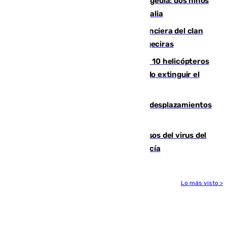
Una venganza familiar acaba en tragedia: dos niños
y un adulto mueren en una piscina en Italia
Golpe definitivo a la estructura financiera del clan
de los hermanos Sánchez Castro en Algeciras
Más de 600 bomberos, 169 medios y 10 helicópteros
están desplegados en la zona intentando extinguir el
incendio de Niebla
El eclipse provocará 1,5 millones de desplazamientos
adicionales por carretera
La Junta confirma cinco nuevos casos del virus del
Nilo y suma ya un total de 26 en Andalucía
Lo más visto >
Más noticias