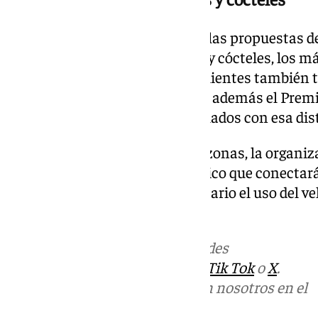
Un jurado profesional valorará las propuestas de
galardones a las mejores tapas y cócteles, los m
y la tapa más malagueña. Los clientes también 
favorita. Esta edición incorpora además el Premi
sellen las tapas y cócteles señalados con esa dis
Para facilitar el recorrido entre zonas, la organ
los participantes un tren turístico que conectará
ruta, de modo que no será necesario el uso del v
completarla.
Más noticias de
101TV
en las redes
sociales:
Instagram
,
Facebook
,
Tik Tok
o
X
.
Puedes ponerte en contacto con nosotros en el
correo
informativos@101tv.es