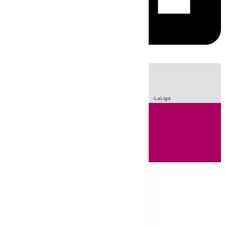
HOY
|
Sucesos
Crisis Migratoria en Ceuta
Fútbol
Incendios
LaLiga
Andalucía