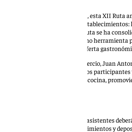
Respecto a ediciones anteriores, esta XII Ruta a
incorpora una nueva zona de establecimientos: l
Jorge Gallardo, destacó que la Ruta se ha conso
creatividad culinaria local y como herramienta 
municipio y poner en valor su oferta gastronómi
Por su parte, el concejal de Comercio, Juan Anto
implicación de todos los negocios participantes 
conocer Cártama a través de su cocina, promovi
consumo en la hostelería local.
Cómo participar
Para tomar parte en la ruta, los asistentes deber
físico disponible en los establecimientos y depos