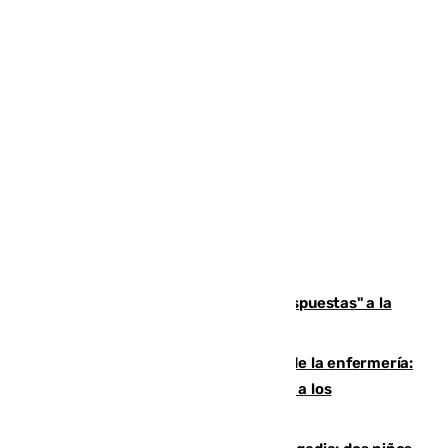
Más de 15.000 ceutíes reclaman "respuestas" a la
crisis migratoria
Buenas noticias para el Málaga desde la enfermería:
Juan Cruz se incorpora con normalidad a los
entrenamientos