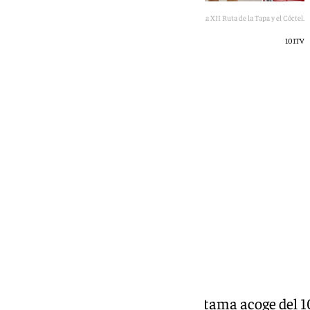
Presentación de la XII Ruta de la Tapa y el Cóctel.
101TV
101 TV
viernes, 5 junio 2026, 13:31
Compartir:
El municipio malagueño de Cártama acoge del 10