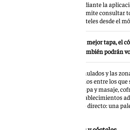
También pueden participar mediante la aplicaci
Google Play y App Store, que permite consultar t
sellar visitas y votar tapas y cócteles desde el mó
Un jurado profesional elegirá la mejor tapa, el c
más malagueña. Los clientes también podrán vot
Según el número de sellos acumulados y las zona
podrán optar a más de 50 premios entre los que 
entradas a Aqualand, packs de spa y masaje, cof
consumo de 30 euros en los establecimientos ad
ruta entera recibirán un premio directo: una pale
merchandising de Coca-Cola.
Premios también para tapas y cócteles