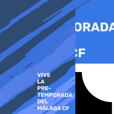
Ir
al
contenido
Tiktok