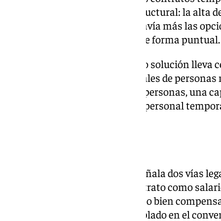
convertido en un problema estructural: la alta 
durante esos meses reduce todavía más las opci
para quienes llegan a trabajar de forma puntual.
El edificio que CSIF señala como solución lleva 
usaba para estancias vacacionales de personas m
podría acoger a un centenar de personas, una ca
el problema de alojamiento del personal tempora
contratar cada año.
Cobertura legal
En su escrito a la Junta, CSIF señala dos vías le
incluir el alojamiento en el contrato como salari
el Estatuto de los Trabajadores, o bien compensar
distancia o transporte contemplado en el conven