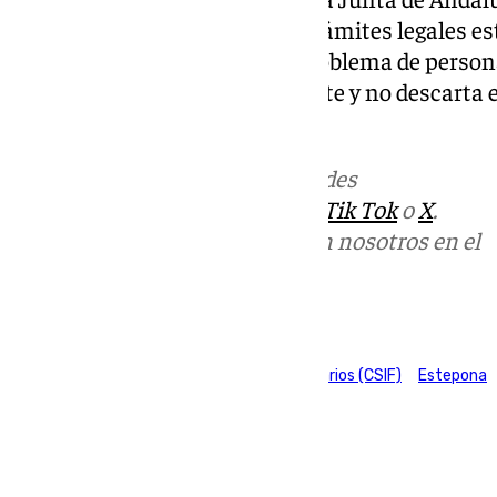
de «los anexos» siguiendo los trámites legales es
brevedad», para evitar que el problema de persona
advertido de que seguirá vigilante y no descarta
situación no se resuelve.
Más noticias de
101TV
en las redes
sociales:
Instagram
,
Facebook
,
Tik Tok
o
X
.
Puedes ponerte en contacto con nosotros en el
correo
informativos@101tv.es
Tags:
Central Sindical Independiente y de Funcionarios (CSIF)
Estepona
Últimas noticias