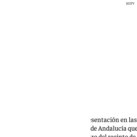
101TV
101 TV
viernes, 3 julio 2026, 16:44
Compartir:
CSIF, el sindicato con más representación en la
exigido formalmente a la Junta de Andalucía que 
como «los anexos», situado dentro del recinto de