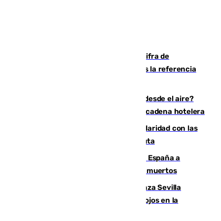
El Gobierno mantiene en 72.000 la cifra de
inmigrantes que entraron en Ceuta tras la referencia
de Torres a 80.000 personas
¿200.000 euros para ver el eclipse desde el aire?
Así es el exclusivo pack que ofrece una cadena hotelera
Concentración en Algeciras en solidaridad con las
víctimas de la crisis humanitaria en Ceuta
Sánchez traslada la "solidaridad" de España a
Colombia tras el terremoto que deja 111 muertos
El humo del incendio de Niebla alcanza Sevilla
mientras el fuego obliga a nuevos desalojos en la
provincia