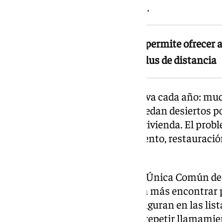
laboral de la Junta de Andalucía.
El sindicato recuerda que la ley permite ofrecer
salario o compensarlo con un plus de distancia
Según CSIF, la situación se agrava cada año: m
cubrir contratos temporales quedan desiertos por
sin garantías de acceder a una vivienda. El probl
categorías de limpieza, alojamiento, restauración
auxiliares sanitarios.
El sindicato añade que la Bolsa Única Común de 
desde 2019, lo que complica aún más encontrar p
muchos de los candidatos que figuran en las lis
situación laboral. Esto obliga a repetir llamami