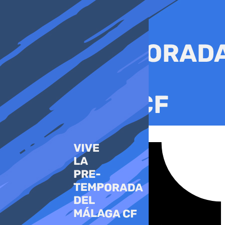
Ir
al
contenido
Tiktok