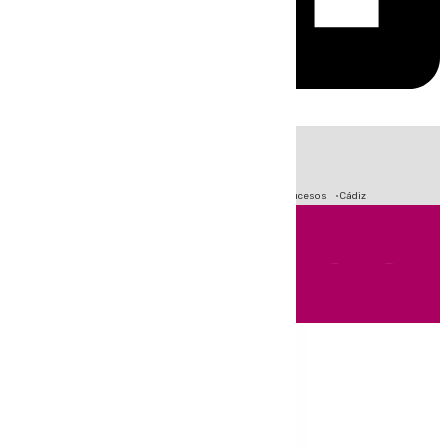
HOY
|
Crisis Migratoria en Ceuta
Fútbol
Primera División
Sucesos
Cádiz
Andalucía