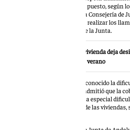
individuales para cubrir un solo puesto, según lo
elevado número de renuncias, la Consejería de J
Función Pública ha empezado a realizar los lla
a través de la sede electrónica de la Junta.
CSIF advierte de que la falta de vivienda deja de
cubrir puestos temporales cada verano
La propia Administración ha reconocido la difi
fechado el 19 de mayo de 2026, admitió que la co
del Sol malagueña presenta «una especial dificul
debido a la ocupación turística de las viviendas, 
respecto a la capital.
Por todo ello, CSIF ha pedido a la Junta de Anda