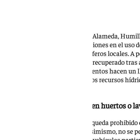
Los municipios malagueños de Alameda, Humillad
Mollina han anunciado restricciones en el uso de
estado «preocupante» de lo acuíferos locales. A pe
niveles subterráneos no se han recuperado tras 
precipitaciones». Los ayuntamientos hacen un l
los ciudadanos para preservar los recursos hídr
meses.
Se prohíbe el uso para riego en huertos o la
Entre las medidas anunciadas, queda prohibido el
con agua de la red municipal. Asimismo, no se pe
para limpiar fachadas, aceras o vehículos partic