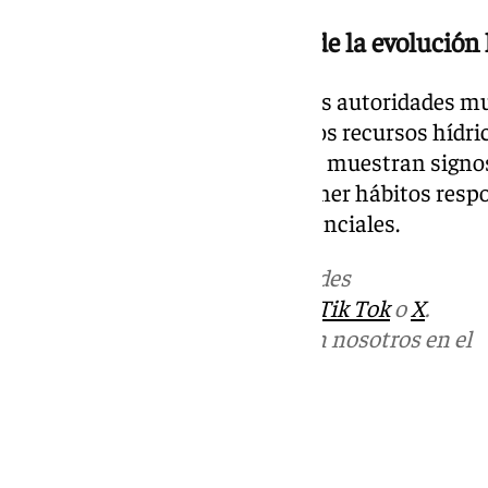
Consecuencias y vigilancia de la evolución 
El bando conjunto indica que las autoridades m
monitoreando la evolución de los recursos hídri
restricciones si los acuíferos no muestran signo
refuerza la necesidad de mantener hábitos resp
agua únicamente para fines esenciales.
Más noticias de
101TV
en las redes
sociales:
Instagram
,
Facebook
,
Tik Tok
o
X
.
Puedes ponerte en contacto con nosotros en el
correo
informativos@101tv.es
Tags:
Humilladero