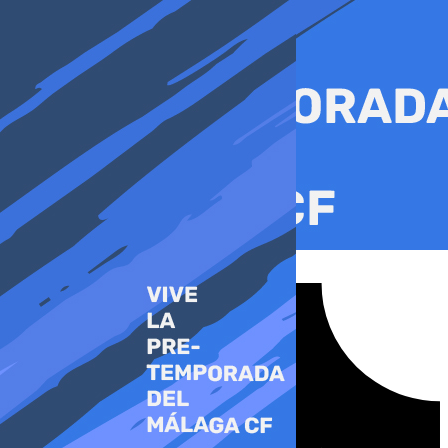
Ir
al
contenido
Tiktok