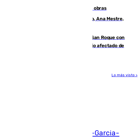
El Cádiz se afila ante un Granada en obras
La nueva presidenta del Parlamento, Ana Mestre,
hace parada institucional en Cádiz
Estabilizado el incendio forestal de San Roque con
19 familias aún desalojadas y un domicilio afectado de
gravedad
Lo más visto >
Más noticias
Ver más >