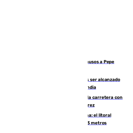
Granada despide con lágrimas y aplausos a Pepe
Habichuela
Un futbolista de 24 años muere tras ser alcanzado
por un rayo durante un partido en Tailandia
Muere un conductor tras salirse de la carretera con
su turismo en la A-480 a la altura de Jerez
Julio supera a junio en basura marina: el litoral
occidental malagueño recoge más de 33 metros
cúbicos de residuos