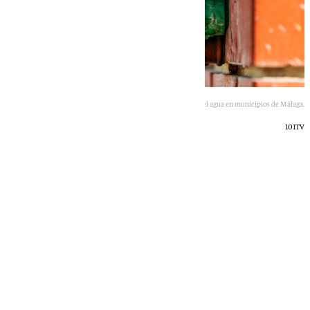
Prohibiciones para el agua en municipios de Málaga.
101TV
Lucía Garamonte
miércoles, 20 mayo 2026, 19:22
Compartir: