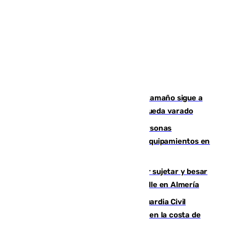
Susto en Marbella: un atún de gran tamaño sigue a
un bañista hasta la orilla de la playa y queda varado
Emvisesa refuerza la atención a personas
vulnerables con cesión de viviendas y equipamientos en
Sevilla
Condenado a dos años de cárcel por sujetar y besar
a una menor tras abordarla en plena calle en Almería
Persecución en Punta Umbría: la Guardia Civil
interviene más de 800 kilos de cocaína en la costa de