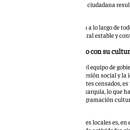
son limitados y la participación ciudadana resu
cultural activa.
Las actividades se desarrollarán a lo largo de tod
ofrecer una programación cultural estable y con
Un municipio comprometido con su cultu
La reunión refleja la voluntad del equipo de gob
iniciativas que refuercen la cohesión social y la 
algo más de doscientos habitantes censados, es
pequeños de la comarca de la Axarquía, lo que h
esfuerzo por mantener una programación cultur
de su vecindario.
La colaboración con asociaciones locales es, en
habitual para ampliar la oferta de actividades s