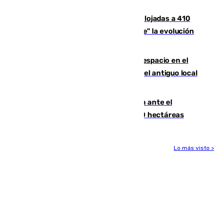
Huelva
El incendio de Niebla mantiene desalojadas a 410
personas que siguen con "incertidumbre" la evolución
del viento
Las marcas internacionales ganan espacio en el
Centro de Málaga: la Tagliatella abre en el antiguo local
de Vox Sports Bar
Moreno pide extremar la precaución ante el
incendio de Niebla, que supera las 4.000 hectáreas
Lo más visto >
Más noticias
Ver más >