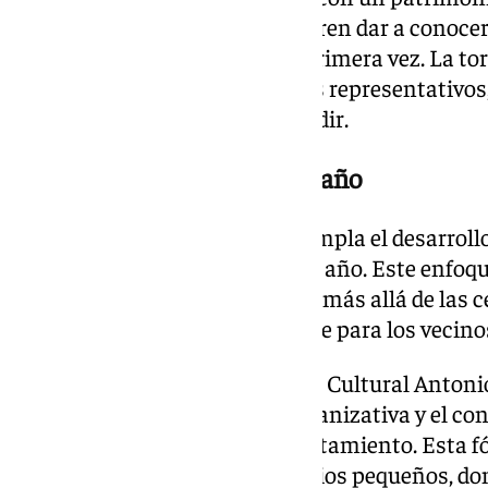
responsables municipales quieren dar a conocer
como a quienes lo visitan por primera vez. La to
elementos arquitectónicos más representativos,
histórica que se pretende difundir.
Actividades durante todo el año
La hoja de ruta acordada contempla el desarroll
distribuidas a lo largo de todo el año. Este enfo
una programación continuada, más allá de las c
consolidar así una oferta estable para los vecino
La implicación de la Asociación Cultural Antoni
supone sumar la capacidad organizativa y el cono
respaldo institucional del Ayuntamiento. Esta f
privada es habitual en municipios pequeños, do