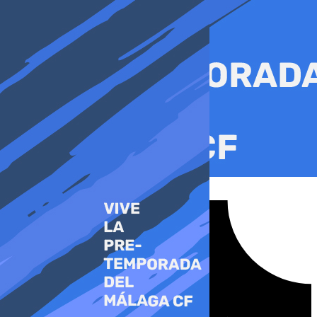
Ir
al
contenido
Tiktok