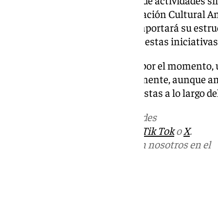
de forma significativa. La Asociación Cultural 
implantación en el municipio, aportará su estru
comunidad para hacer posibles estas iniciativas
El acuerdo alcanzado no tiene, por el momento, 
actividades anunciado públicamente, aunque a
intención de desarrollar propuestas a lo largo de
Más noticias de
101TV
en las redes
sociales:
Instagram
,
Facebook
,
Tik Tok
o
X
.
Puedes ponerte en contacto con nosotros en el
correo
informativos@101tv.es
Tags:
Árchez