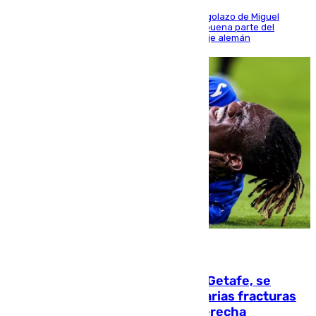
El conjunto de Luis García se adelantó con un golazo de Miguel
Sierra y ofreció buenas sensaciones durante buena parte del
encuentro, pero acabó cediendo ante el empuje alemán
08.08.2026
Christantus Uche, delantero del Getafe, se
perderá toda la temporada por varias fracturas
en los ligamentos de su rodilla derecha