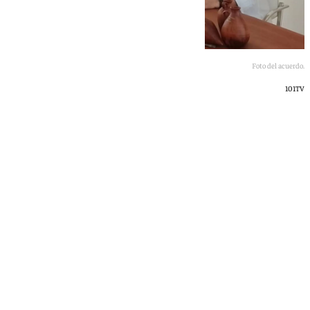
Foto del acuerdo.
101TV
101 TV
viernes, 8 mayo 2026, 23:29
Compartir: