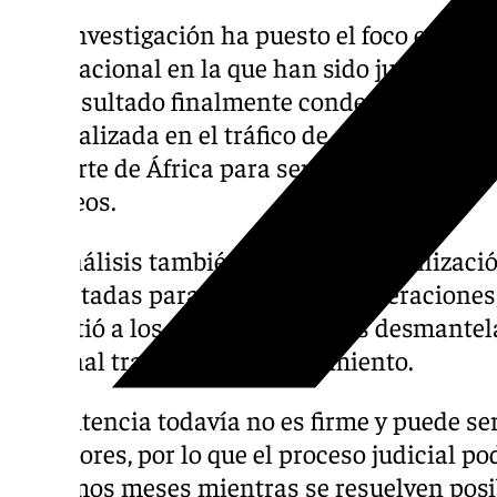
Esta investigación ha puesto el foco en una
internacional en la que han sido juzgadas 24
han resultado finalmente condenadas. La o
especializada en el tráfico de grandes cant
del norte de África para ser puesta en movi
europeos.
Los análisis también apuntan a la utilizac
encriptadas para coordinar las operaciones,
permitió a los agentes policiales desmantela
criminal tras meses de seguimiento.
La sentencia todavía no es firme y puede se
superiores, por lo que el proceso judicial po
próximos meses mientras se resuelven posib