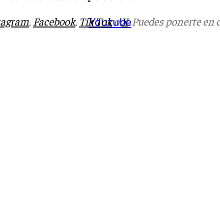
tagram
,
Facebook
,
Tik Tok
o
X
. Puedes ponerte en 
Youtube