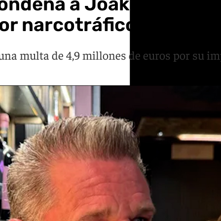
ondena a Joakim Peter Br
por narcotráfico y blanq
una multa de 4,9 millones de euros por su im