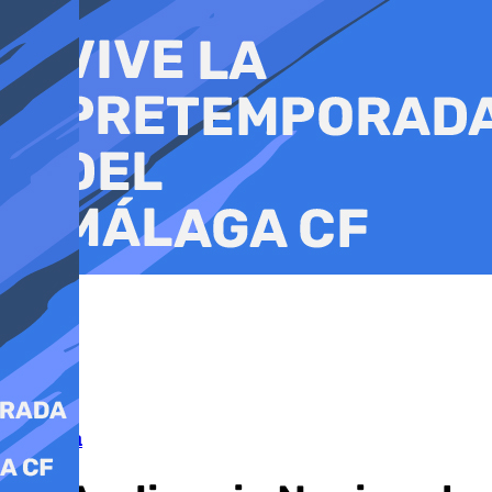
Ir
al
contenido
Marbella