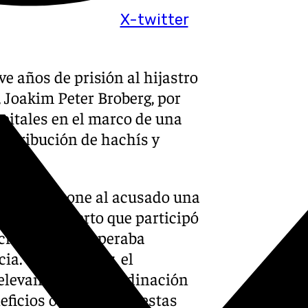
X-twitter
 años de prisión al hijastro
 Joakim Peter Broberg, por
apitales en el marco de una
distribución de hachís y
pa.
ién le impone al acusado una
rar como cierto que participó
 criminal que operaba
a. Según el juez, el
levante en la coordinación
neficios obtenidos de estas