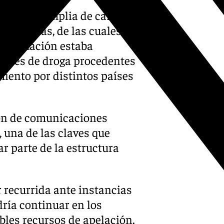
 red más amplia de carácter
 personas, de las cuales 21
rganización estaba
idades de droga procedentes
miento por distintos países
ión de comunicaciones
 una de las claves que
r parte de la estructura
r recurrida ante instancias
dría continuar en los
les recursos de apelación.