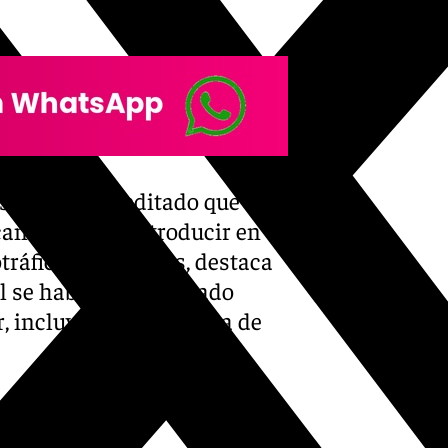
siderado acreditado que el
antiles para introducir en el
tráfico. Entre ellas, destaca
l se habrían canalizado
r, incluyendo la compra de