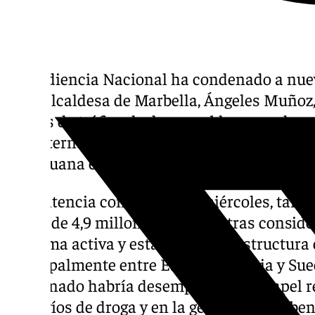
La Audiencia Nacional ha condenado a nueve
de la alcaldesa de Marbella, Ángeles Muñoz,
delitos de tráfico de drogas y blanqueo de c
red internacional dedicada al transporte y 
marihuana entre España y el norte de Euro
La sentencia conocida este miércoles, tamb
multa de 4,9 millones de euros, tras conside
de forma activa y estable en una estructura
principalmente entre España, Francia y Sueci
condenado habría desempeñado un papel re
de envíos de droga y en la gestión de los be