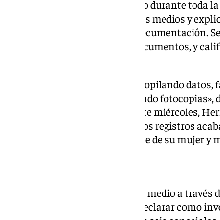
permaneció en el Ayuntamiento durante toda la a
compareció brevemente ante los medios y explic
recopilando datos, facturas y documentación. Seg
principalmente a fotocopiar documentos, y calific
como correcto.
«En principio hemos estado recopilando datos, 
hemos estado todo el día haciendo fotocopias», d
por si el registro continuaría este miércoles, He
habían concluido su trabajo. «Los registros acaba
añadió, antes de subirse al coche de su mujer y 
Citados a declarar
Según ha podido confirmar este medio a través d
investigación, Herrero deberá declarar como inv
en los próximos días, junto a los seis concejales 