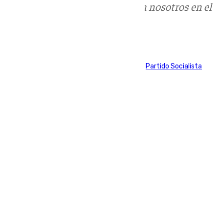
Puedes ponerte en contacto con nosotros en el
correo
informativos@101tv.es
Tags:
Axarquía
Frigiliana
Partido Popular (PP)
Partido Socialista
(PSOE)
Últimas noticias