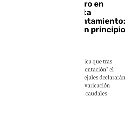
Trece horas de registro en
Frigiliana por presunta
corrupción en el Ayuntamiento:
el alcalde dice que «en principio
todo bien»
El regidor, Alejandro Herrero, explica que tras
"recopilar datos, facturas y documentación" el
registro finaliza; él y sus seis concejales declararán
en el juzgado investigados por prevaricación
administrativa y malversación de caudales
públicos