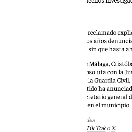
Reacción del PP
Por su parte, el PP de Málaga ha reclamado expl
que la formación lleva más de dos años denunci
en la gestión del Ayuntamiento, sin que hasta a
El coordinador general del PP de Málaga, Cristób
transparencia y colaboración absoluta con la Jus
también el respeto al trabajo de la Guardia Civil, a
presunción de inocencia. El partido ha anunciad
miércoles donde asistirán el secretario general
Carmona, y el portavoz popular en el municipio,
Más noticias de
101TV
en las redes
sociales:
Instagram
,
Facebook
,
Tik Tok
o
X
.