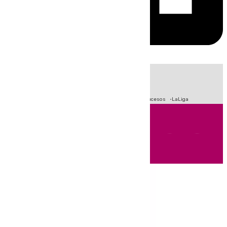
HOY
|
Fútbol
Primera División
Crisis Migratoria en Ceuta
Sucesos
LaLiga
Andalucía