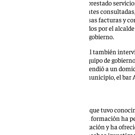
veintena de empresas que han prestado servicio
los últimos años. Según las fuentes consultadas,
formulado reparos a varias de esas facturas y co
posteriormente fueron levantados por el alcalde
acuerdos de pleno y de junta de gobierno.
Los agentes de la Policía Judicial también interv
alcalde y de los concejales del equipo de gobier
municipales, el operativo se extendió a un domici
establecimiento hostelero del municipio, el bar 
Respuesta del PSOE
El PSOE de Málaga ha señalado que tuvo conocimi
los medios de comunicación. La formación ha p
su máximo respeto a la investigación y ha ofrec
de mostrar su deseo de que los hechos investiga