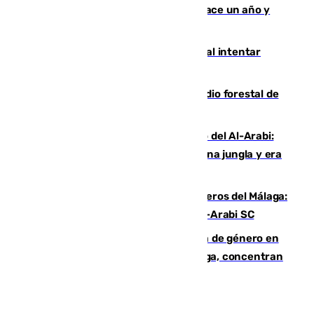
costaba 105 millones de euros menos hace un año y
jugaba en Leganés
Ceuta suma 82 fallecidos en el mar al intentar
cruzar la frontera española
Huelva eleva a emergencia el incendio forestal de
Niebla
Juanfran Funes, sobre el duro juego del Al-Arabi:
“Por momentos nos hemos metido en una jungla y era
hasta peligroso”
Ya se han estrenado los tres delanteros del Málaga:
Eneko Jauregui, bigoleador contra el Al-Arabi SC
35 mujeres asesinadas por violencia de género en
España en este 2026: Andalucía y Málaga, concentran
el foco de la tragedia