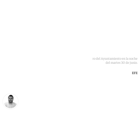
El alcalde de Frigiliana, Alejandro Herrero, a su salida del registro del Ayuntamiento en la noche
del martes 30 de junio.
EFE
Borja Gutiérrez
miércoles, 1 julio 2026, 08:50