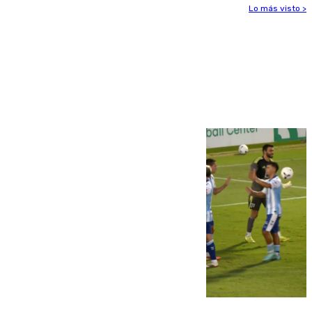
Lo más visto >
Más noticias
Ver más >