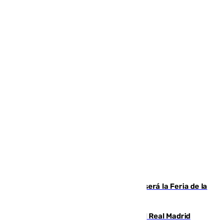
Talleres, escape room y música: así será la Feria de la
Juventud Cofrade de Málaga
El fichaje más caro de la historia del Real Madrid