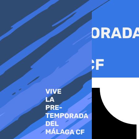
Ir
al
contenido
Tiktok