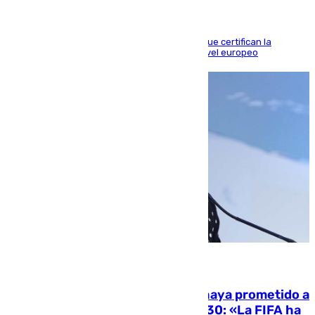
Riquelme, Deossa y Fornals firman los tantos que certifican la
superioridad bética ante un rival de máximo nivel europeo
06.08.2026
El Gobierno niega que Infantino haya prometido a
Marruecos la final del Mundial 2030: «La FIFA ha