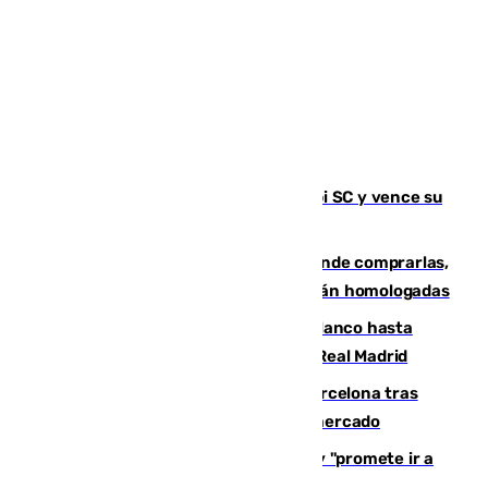
El Málaga es muy superior al Al-Arabi SC y vence su
primer encuentro de pretemporada
Gafas para el eclipse solar 2026: dónde comprarlas,
dónde conseguirlas y cómo saber si están homologadas
Vinícius Júnior seguirá vestido de blanco hasta
2032 tras cerrar su renovación con el Real Madrid
Rodrigo negocia su fichaje por el Barcelona tras
romper con el Madrid y revoluciona el mercado
El Rey traslada a Vivas su respaldo y "promete ir a
Ceuta" después de la crisis migratoria