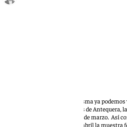
Antonio J. Palomo
jueves, 13 marzo 2025, 11:31
Compartir:
Durante esta semana de Cuaresma ya podemos vis
en la iglesia de San Juan de Dios de Antequera, 
José Cano. Hasta el próximo 23 de marzo. Así co
podemos visitar hasta el 20 de abril la muestra 