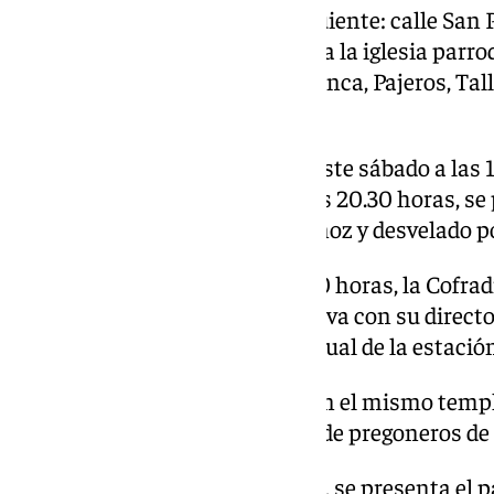
El recorrido previsto será el siguiente: calle San 
Mancilla, Herrezuelos, entrada a la iglesia parroq
la cofradía del Rescate, Cruz Blanca, Pajeros, Tal
llegar a su templo.
Para finalizar este septenario, este sábado a las 
celebración de Eucaristía y, a las 20.30 horas, se
Santo, realizado por Rafael Muñoz y desvelado p
También este sábado, a las 11.30 horas, la Cofrad
desarrollará una charla formativa con su directo
Aurioles sobre el sentido espiritual de la estació
Tras la cual, a las 13.00 horas, en el mismo templ
tiene lugar el cuarto Via Crucis de pregoneros d
Este domingo, a las 12.00 horas, se presenta el p