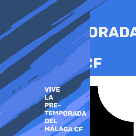
Ir
al
contenido
Tiktok