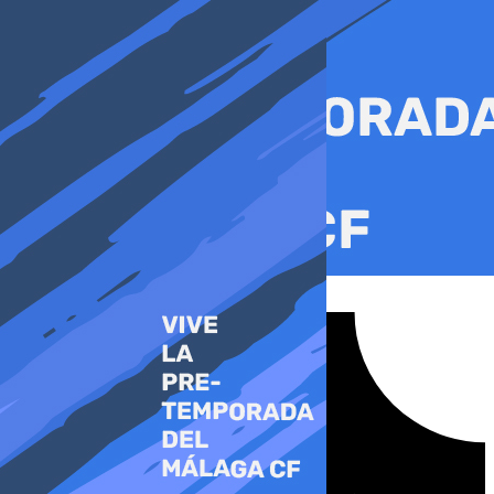
Ir
al
contenido
Tiktok