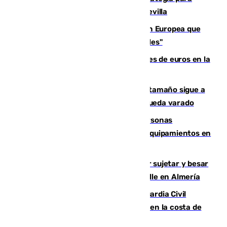
recuperar la identidad patrimonial de Sevilla
España e Italia garantizan a la Unión Europea que
sus controles fronterizos son "temporales"
Sevilla ha invertido más de 6 millones de euros en la
transformación de su casco histórico
Susto en Marbella: un atún de gran tamaño sigue a
un bañista hasta la orilla de la playa y queda varado
Emvisesa refuerza la atención a personas
vulnerables con cesión de viviendas y equipamientos en
Sevilla
Condenado a dos años de cárcel por sujetar y besar
a una menor tras abordarla en plena calle en Almería
Persecución en Punta Umbría: la Guardia Civil
interviene más de 800 kilos de cocaína en la costa de
Huelva