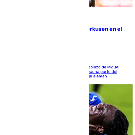
08.08.2026
El Sevilla se desinfla ante el Leverkusen en el
último ensayo (1-2)
El conjunto de Luis García se adelantó con un golazo de Miguel
Sierra y ofreció buenas sensaciones durante buena parte del
encuentro, pero acabó cediendo ante el empuje alemán