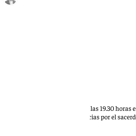
Antonio J. Palomo
jueves, 19 septiembre 2024, 15:52
Compartir:
En
ANTEQUERA
, este viernes a las 19.30 horas 
celebrará misa de acción de gracias por el sace
Vargas.