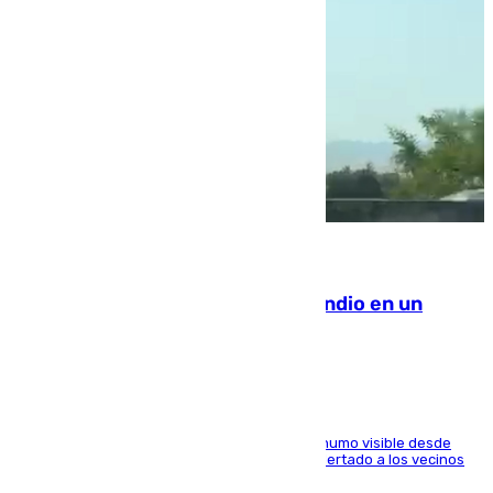
08.08.2026
Los Bomberos combaten un incendio en un
paraje de Granada
El fuego ha levantado una densa columna de humo visible desde
distintos puntos del Área Metropolitana y ha alertado a los vecinos
de la capital