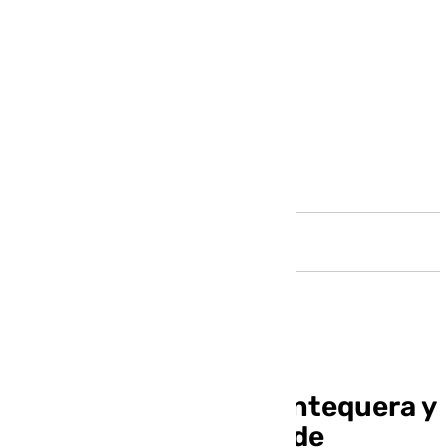
Andalucía
Agenda cofrade en Antequera y
Comarca del 19 al 25 de