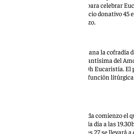
las 10h desde la plaza de Toros para celebrar Euc
las 20h, y regresar a las 22h. Precio donativo 4
acompañantes. Incluye almuerzo.
En
Archidona
durante esta semana la cofradía d
septenario en honor de María Santísima del Amor 
19.30h rezo del rosario y a las 20h Eucaristía. E
cultos a las 12h con la solemne función litúrgi
del ensemble Antikaria.
En
Campillos
el próximo lunes da comienzo el q
Santísima de las Angustias. Cada día a las 19.30h
Eucaristía. Tras el cual, el viernes 27 se llevará a