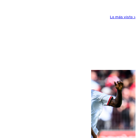
Lo más visto >
Más noticias
Ver más >