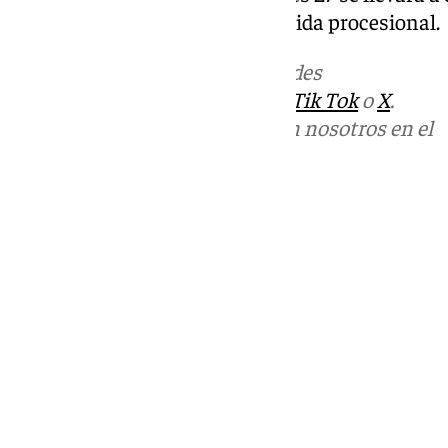
28 a las 19h misa y posterior salida procesional.
Más noticias de
101TV
en las redes
sociales:
Instagram
,
Facebook
,
Tik Tok
o
X
.
Puedes ponerte en contacto con nosotros en el
correo
informativos@101tv.es
Tags:
Últimas noticias