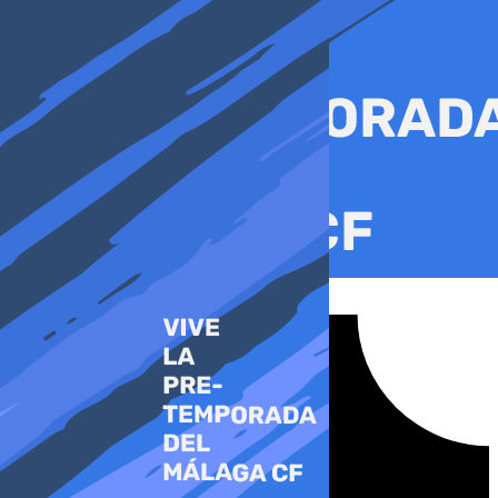
Ir
al
contenido
Tiktok