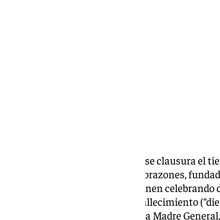
Miguel Alfonso
domingo, 10 noviembre 2024, 11:16
Compartir:
Este domingo, 10 de noviembre se clausura el tie
Franciscanas de los Sagrados Corazones, fundad
antequerana de nacimiento, vienen celebrando de
motivo del 125 aniversario del fallecimiento (“die
junio abrimos este tiempo con la Madre General,