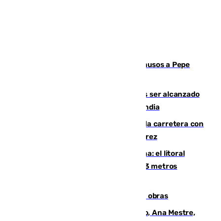
Granada despide con lágrimas y aplausos a Pepe
Habichuela
Un futbolista de 24 años muere tras ser alcanzado
por un rayo durante un partido en Tailandia
Muere un conductor tras salirse de la carretera con
su turismo en la A-480 a la altura de Jerez
Julio supera a junio en basura marina: el litoral
occidental malagueño recoge más de 33 metros
cúbicos de residuos
El Cádiz se afila ante un Granada en obras
La nueva presidenta del Parlamento, Ana Mestre,