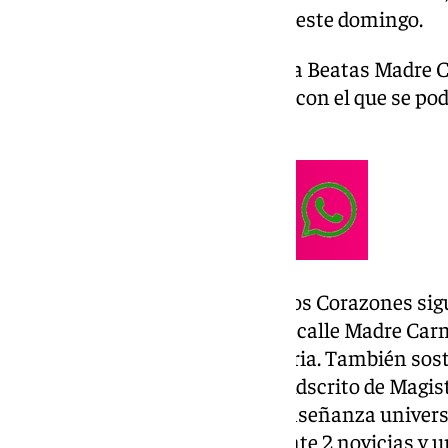
con quien también lo cerramos este domingo.
El proceso de canonización de la Beatas Madre
estudia, desde 2021, un milagro con el que se po
comenzó en 1945.
Las Franciscanas de los Sagrados Corazones si
noviciado y casa generalicia, en calle Madre Carm
encuentra el Colegio de la Victoria. También sos
María Inmaculada y el Centro Adscrito de Magi
(CAMMIA), donde se imparte enseñanza universi
nuestra diócesis hay actualmente 2 novicias y un