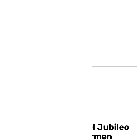
Andalucía
Así fue la clausura del Jubileo
de la Beata Madre Carmen