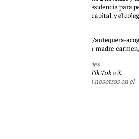
repartidas entre Antequera, la residencia para
Carmen, que poseen en Málaga capital, y el cole
Consejo, en Melilla.
https://www.101tvantequera.es/antequera-acog
clausura-del-jubileo-de-la-beata-madre-carmen
Más noticias de
101TV
en las redes
sociales:
Instagram
,
Facebook
,
Tik Tok
o
X
.
Puedes ponerte en contacto con nosotros en el
correo
informativos@101tv.es
Tags:
Últimas noticias