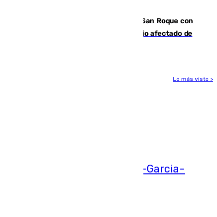
hace parada institucional en Cádiz
Estabilizado el incendio forestal de San Roque con
19 familias aún desalojadas y un domicilio afectado de
gravedad
Lo más visto >
Más noticias
Ver más >
05.08.2026