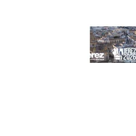
Portada
Andalucía
Sevilla
Málaga
Granada
España