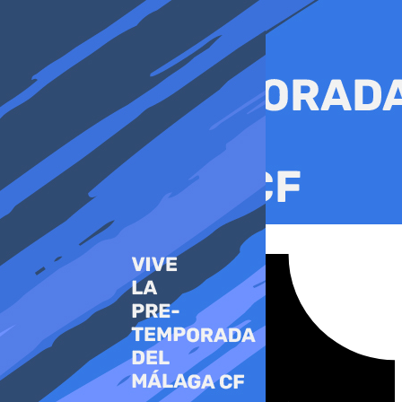
Ir
al
contenido
Tiktok