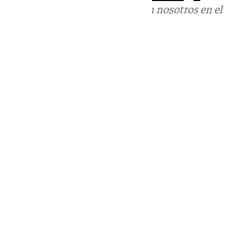
Puedes ponerte en contacto con nosotros en el
correo
informativos@101tv.es
Tags:
Últimas noticias