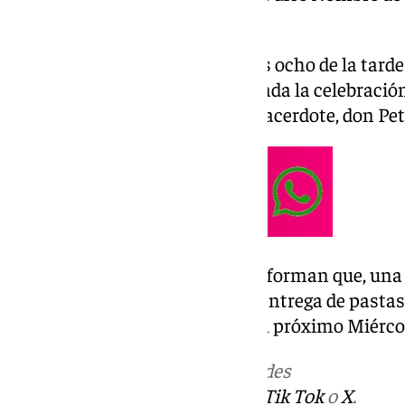
festividad litúrgica.
Los cultos darán comienzo a las ocho de la tarde 
María del Reposo, estando oficiada la celebración 
espiritual de la hermandad, el sacerdote, don Pe
Desde la corporación cofrade informan que, una v
la Eucaristía, se procederá a la entrega de past
será el encargado de pregonar el próximo Miércol
Más noticias de
101TV
en las redes
sociales:
Instagram
,
Facebook
,
Tik Tok
o
X
.