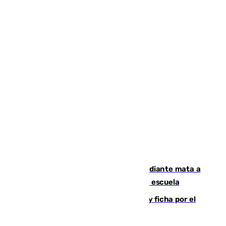
Desastre en Tailandia: un joven estudiante mata a
tiros a sus abuelo y a profesores en una escuela
Luca Zidane rompe con el Granada y ficha por el
Leganés