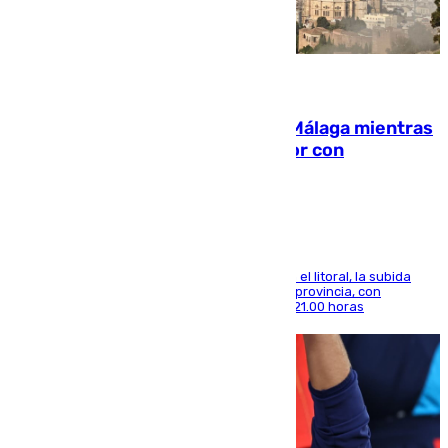
08.08.2026
El taró tiñe de niebla la costa de Málaga mientras
el calor se concentra en el interior con
Antequera en aviso amarillo
Mientras se alivia la sensación de bochorno en el litoral, la subida
térmica se notará sobre todo en el norte de la provincia, con
máximas que rozarán los 38 grados hasta las 21.00 horas