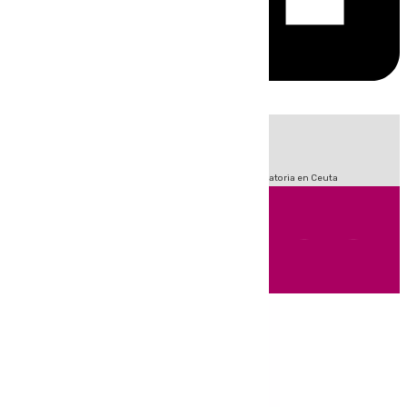
HOY
|
Fútbol
Sucesos
LaLiga
Primera División
Crisis Migratoria en Ceuta
Andalucía