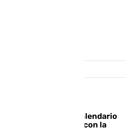
Andalucía
Campillos inicia su calendario
cofrade este viernes con la