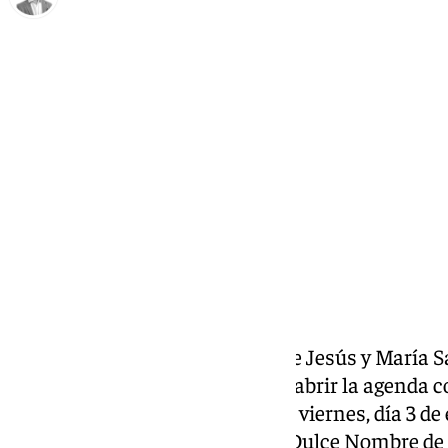
Antonio J. Palomo
lunes, 30 diciembre 2024, 10:15
Compartir:
La cofradía del Dulce Nombre de Jesús y María S
Campillos será la encargada de abrir la agenda c
2025. De esta forma, el próximo viernes, día 3 d
honor de su Sagrado Titular, el Dulce Nombre de