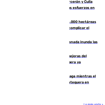
Incendios de Castellón: Sierra Engarcerán y Culla
evolucionan positivamente y centran los esfuerzos en
Tírig
El incendio de Niebla ya supera las 4.000 hectáreas
afectadas y "se espera que se vuelva a complicar el
fuego"
Una tormenta en la provincia de Granada inunda las
calles de Puebla de Don Fadrique
La inversión del Ayuntamiento en mejoras del
entorno del Prado de San Sebastián supera ya
1.600.000 euros
El taró tiñe de niebla la costa de Málaga mientras el
calor se concentra en el interior con Antequera en
aviso amarillo
Lo más visto >