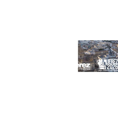
Portada
Andalucía
Sevilla
Málaga
Granada