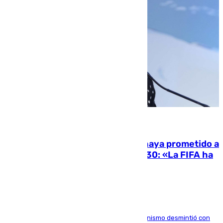
06.08.2026
El Gobierno niega que Infantino haya prometido a
Marruecos la final del Mundial 2030: «La FIFA ha
sido tajante»
La ministra Milagros Tolón asegura que el organismo desmintió con