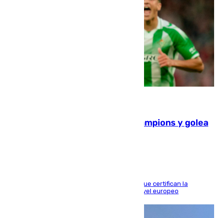
06.08.2026
El Betis supera el examen de Champions y golea
al Arsenal en Dublín (1-3)
Riquelme, Deossa y Fornals firman los tantos que certifican la
superioridad bética ante un rival de máximo nivel europeo