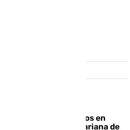
Andalucía
Días de novena y cultos en
honor a la Patrona Mariana de