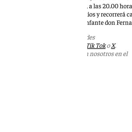
concelebrada, y, a continuación, a las 20.00 hora
saldrá de la iglesia de los Remedios y recorrerá 
Lucena, Cantareros, San Luis, Infante don Ferna
Más noticias de
101TV
en las redes
sociales:
Instagram
,
Facebook
,
Tik Tok
o
X
.
Puedes ponerte en contacto con nosotros en el
correo
informativos@101tv.es
Tags:
Últimas noticias