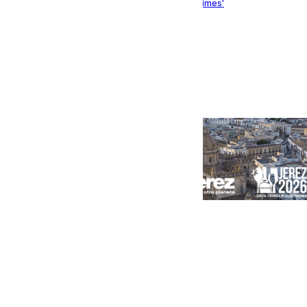
rotundidad la información publicada por 'The Times'
Portada
Andalucía
Sevilla
Málaga