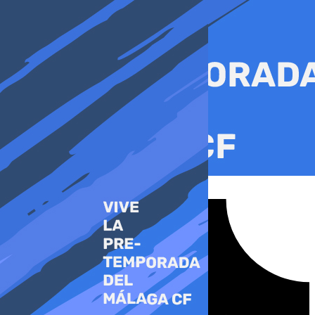
Ir
al
contenido
Tiktok