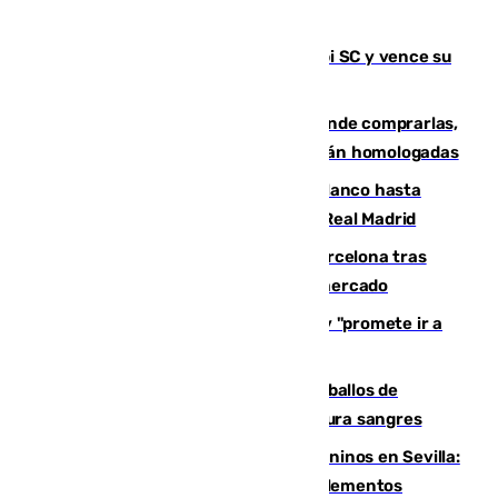
El Málaga es muy superior al Al-Arabi SC y vence su
primer encuentro de pretemporada
Gafas para el eclipse solar 2026: dónde comprarlas,
dónde conseguirlas y cómo saber si están homologadas
Vinícius Júnior seguirá vestido de blanco hasta
2032 tras cerrar su renovación con el Real Madrid
Rodrigo negocia su fichaje por el Barcelona tras
romper con el Madrid y revoluciona el mercado
El Rey traslada a Vivas su respaldo y "promete ir a
Ceuta" después de la crisis migratoria
El primer ciclo de las carreras de caballos de
Sanlúcar arranca este sábado con 27 pura sangres
Continúan los cierres de parques caninos en Sevilla:
se detectan alimentos que contienen elementos