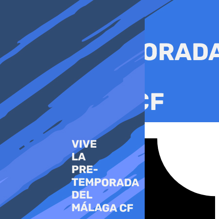
Ir
al
contenido
Tiktok