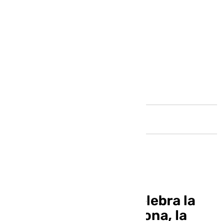
Andalucía
El barrio de El Palo celebra la
festividad de su Patrona, la