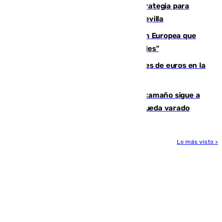
El Ayuntamiento desarrolla una estrategia para
recuperar la identidad patrimonial de Sevilla
España e Italia garantizan a la Unión Europea que
sus controles fronterizos son "temporales"
Sevilla ha invertido más de 6 millones de euros en la
transformación de su casco histórico
Susto en Marbella: un atún de gran tamaño sigue a
un bañista hasta la orilla de la playa y queda varado
Lo más visto >
Más noticias
Ver más >