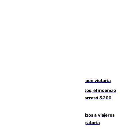
El Granada cierra su puesta a punto con victoria
Un mes de la tragedia de Los Gallardos, el incendio
que acabó con la vida de 14 personas y arrasó 5.200
hectáreas
España establece controles fronterizos a viajeros
procedentes de Italia por la presión migratoria