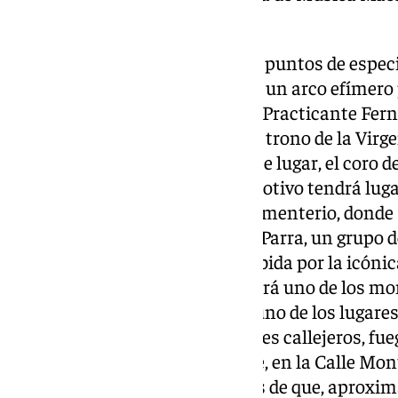
Archicofradía de la Expiración.
El itinerario tradicional incluye puntos de espec
decorada por el grupo joven con un arco efímero 
pétalos en su honor. En la calle Practicante Fer
“La Fragata,” que acompañan el trono de la Vir
alfombra de sal. También en este lugar, el coro d
una sevillana. Un momento emotivo tendrá lugar
de la Virgen, a las puertas del cementerio, donde
fallecidos. En la calle Jurado de Parra, un grupo
con una lluvia de pétalos. La subida por la icónic
acceso a la zona de “La Viña,” será uno de los 
mientras que en “Las Cuevas,” uno de los lugare
la Virgen será recibida con altares callejeros, fue
parte de los vecinos.Finalmente, en la Calle Monti
Patrona con una petalada antes de que, aproxim