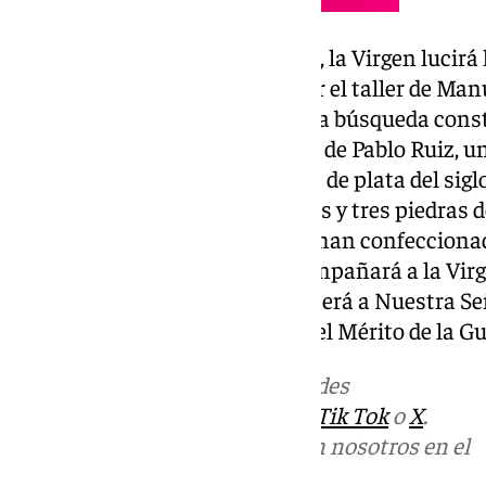
Entre los estrenos para este día, la Virgen lucirá 
por Curro Claros y ejecutada por el taller de Ma
de simbolismo que representa la búsqueda consta
hombros de flores de talco, obra de Pablo Ruiz, u
el escudo dominico, y un broche de plata del sig
con incrustaciones de circonitas y tres piedras d
hermanas camareras también han confeccionado
para el Divino Infante, que acompañará a la Virg
José Carlos Diaz Gutiérrez ofrecerá a Nuestra Se
Distintivo Blanco de la Orden del Mérito de la Gu
Más noticias de
101TV
en las redes
sociales:
Instagram
,
Facebook
,
Tik Tok
o
X
.
Puedes ponerte en contacto con nosotros en el
correo
informativos@101tv.es