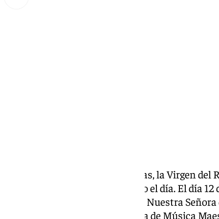
Lynx Devs
lunes, 7 octubre 2024, 11:33
Compartir:
Tras el triduo realizado estos días, la Virgen del
con un besamanos durante todo el día. El día 12 
llegará la Procesión de Gloria de Nuestra Señora 
calles acompañada por la Banda de Música Maest