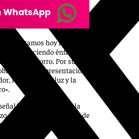
e presentamos hoy no solo es
l cielo», haciendo énfasis en
María del Socorro. Por su
 obra es «una representación
or, resaltando la luz y la
ro».
señaló que la mirada de la
o, «refleja la misericordia de
 todos los presentes».