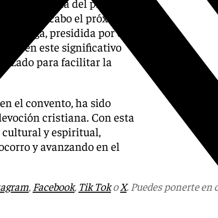
fase diocesana del proceso de
 llevará a cabo el próximo 14
de Málaga, presidida por el
ipar en este significativo
nizado para facilitar la
en el convento, ha sido
evoción cristiana. Con esta
ultural y espiritual,
corro y avanzando en el
tagram
,
Facebook
,
Tik Tok
o
X
. Puedes ponerte en 