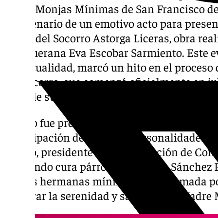
de las Monjas Mínimas de San Francisco de 
el escenario de un emotivo acto para presen
María del Socorro Astorga Liceras, obra real
antequerana Eva Escobar Sarmiento. Este e
espiritualidad, marcó un hito en el proceso
del Socorro, que comenzó oficialmente en ju
años de su fallecimiento.
El acto fue presentado por Antonio José Gue
participación de diversas personalidades,
Castro, presidente de la Agrupación de Cofr
reverendo cura párroco Francisco Sánchez P
por las hermanas mínimas, fue aclamada p
capturar la serenidad y santidad de Madre 