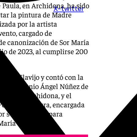
Paula, en Archidona, ha sido
X-twitter
tar la pintura de Madre
izada por la artista
vento, cargado de
 de canonización de Sor María
lio de 2023, al cumplirse 200
rrero Clavijo y contó con la
 como Antonio Ángel Núñez de
adías de Archidona, y el
érez. La pintura, encargada
or su capacidad para
María del Socorro.