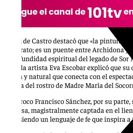
Núñez de Castro destacó que «la pintura qu
un retrato; es un puente entre Archidona y e
la profundidad espiritual del legado de Sor 
parte, la artista Eva Escobar explicó que su
serena y natural que conecta con el espectad
textura del rostro de Madre María del Socor
El párroco Francisco Sánchez, por su parte, 
religiosa, magistralmente captada en el lienz
Dios, siendo un lenguaje de fe que inspira a