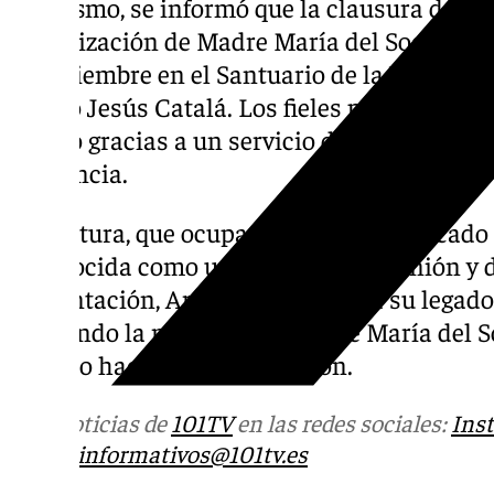
Asimismo, se informó que la clausura de la 
canonización de Madre María del Socorro se
de diciembre en el Santuario de la Victoria 
obispo Jesús Catalá. Los fieles podrán partic
evento gracias a un servicio de autobús orga
asistencia.
La pintura, que ocupará un lugar destacado 
reconocida como un símbolo de fe, unión y d
presentación, Archidona reafirma su legado c
honrando la memoria de Madre María del So
camino hacia su canonización.
Más noticias de
101TV
en las redes sociales:
Ins
correo
informativos@101tv.es