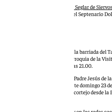
El viernes 21 de marzo, la
Orden Seglar de Siervo
Dolores
celebrará el tercer día del Septenario Do
Parroquia de San Felipe Neri.
Procesiones
Nuestro Padre Jesús Cautivo de la barriada del Ta
sábado 22 de marzo desde la Parroquia de la Visita
estimándose el encierro sobre las 21.00.
El Grupo Parroquial de Nuestro Padre Jesús de 
Lágrimas del Carmen, tendrá este domingo 23 d
las calles de Huelin, saliendo el cortejo desde la
partir de las 17.00.
Descubre más noticias de 101Tv en las redes soc