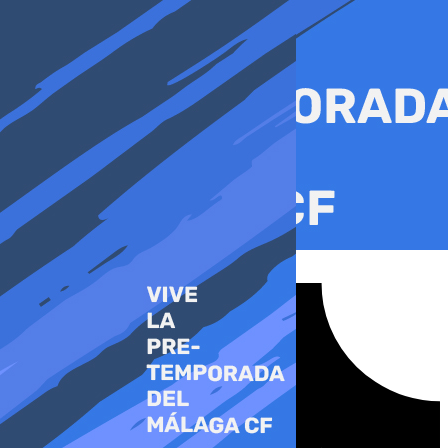
Ir
al
contenido
Tiktok