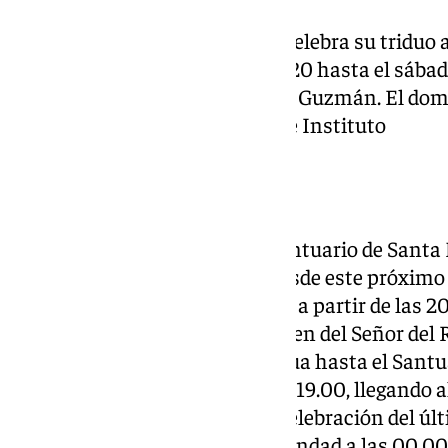
La Cofradía de la Humillación celebra su triduo 
Humillación desde este jueves 20 hasta el sábado
Parroquia de Santo Domingo de Guzmán. El domin
las 11.30 la Función Principal de Instituto
Rescate
La Parroquia, Basílica y Real Santuario de Santa
Señora de la Merced acogerá desde este próximo 
Nuestro Padre Jesús de Rescate a partir de las 20
Triduo será a las 20.30. La imagen del Señor del 
Casa Hermandad de la calle Agua hasta el Santu
este miércoles 19 a partir de las 19.00, llegando a
traslado de vuelta será tras la celebración del últ
22.00 llegando a la Casa Hermandad a las 00.00