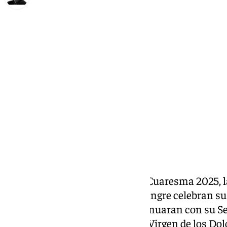
Francisco Marmolejo
viernes, 21 marzo 2025, 11:54
Compartir:
El tercer fin de semana de esta Cuaresma 2025, l
Rescate, Sentencia, Paloma y Sangre celebran s
Monte Calvario y Servitas continuaran con su S
María del Monte Calvario y a la Virgen de los Do