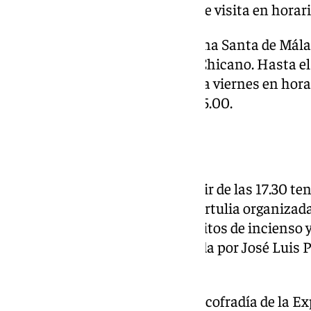
el 16 de abril, siendo el horario de visita en horar
Las salas del Museo de la Semana Santa de Mála
‘Rostros de Pasión’ de Eugenio Chicano. Hasta el
la cartelería cofrade, de martes a viernes en hora
18.00 y los sábados de 10.00 a 15.00.
Actos
Este viernes 21 de marzo, a partir de las 17.30 te
la Agrupación de Cofradías la tertulia organizada
Agrupación, denominada ‘Cachitos de incienso y 
ondas’. La tertulia será moderada por José Luis 
y Anabel Niño.
El director espiritual de la Archicofradía de la E