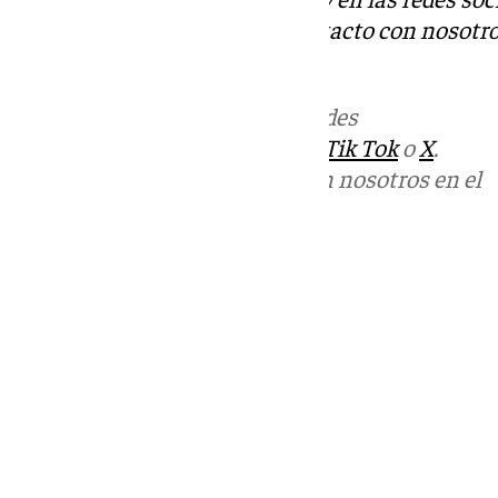
Tok
o
X
. Puedes ponerte en contacto con nosotro
informativos@101tv.es
Más noticias de
101TV
en las redes
sociales:
Instagram
,
Facebook
,
Tik Tok
o
X
.
Puedes ponerte en contacto con nosotros en el
correo
informativos@101tv.es
Tags:
Últimas noticias