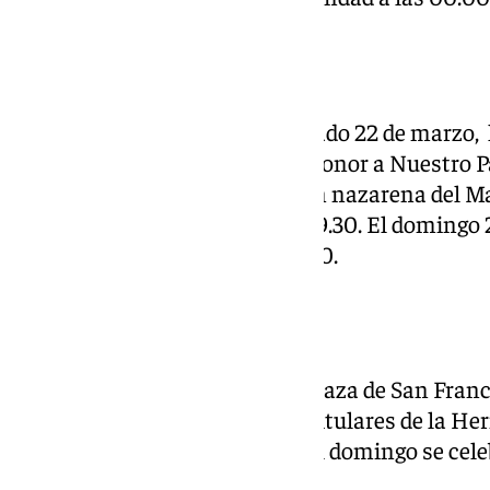
Sentencia
Desde el jueves 20 hasta el sábado 22 de marzo
consagra Solemnes Cultos en honor a Nuestro Pa
sede canónica de la corporación nazarena del Mar
de Santiago Apóstol desde las 19.30. El domingo 
Principal de Instituto a las 12.00.
Paloma
El Oratorio de la Paloma de la Plaza de San Franc
cultos anuales a los Sagrados Titulares de la H
y la Paloma desde las 20.00h. El domingo se cele
partir de las 13.00.