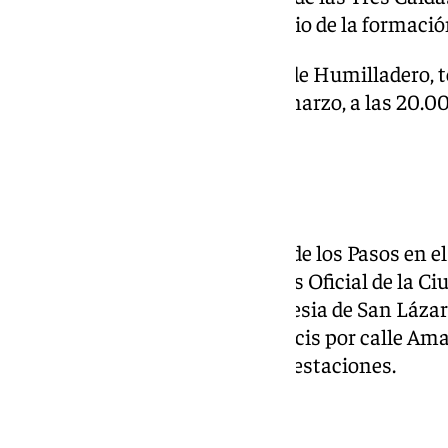
un concierto por el 45 aniversario de la formaci
La Banda de Música de la Cruz de Humilladero, t
Cuaresma este domingo 23 de marzo, a las 20.00
Bautista.
Rocío
Nuestro Padre Jesús Nazareno de los Pasos en el
viernes 21 de marzo el Vía Crucis Oficial de la Ci
a partir de las 19.00 desde la Iglesia de San Láz
Calvario discurriendo el Vía Crucis por calle Ama
Calvario, rezándose las catorce estaciones.
Humillación