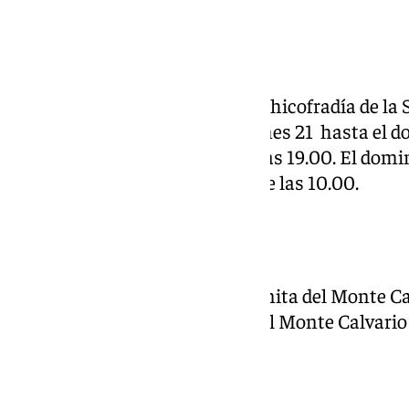
Sangre
Los Sagrados Titulares de la Archicofradía de l
Triduo Cuaresmal desde el viernes 21 hasta el d
Parroquia de San Felipe Neri a las 19.00. El domi
Instituto se celebrará a partir de las 10.00.
Monte Calvario
El viernes 21 de marzo en la Ermita del Monte Cal
del Septenario a Santa María del Monte Calvario a
Servitas