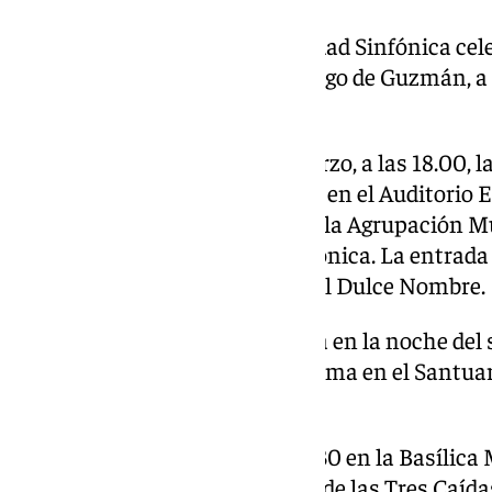
La Banda de Música de la Trinidad Sinfónica ce
en la Parroquia de Santo Domingo de Guzmán, a l
viernes 21 de marzo.
En la tarde del sábado 22 de marzo, a las 18.00, 
organiza un Concierto Benéfico en el Auditorio E
Málaga, con la participación de la Agrupación Mu
Banda de Música Trinidad Sinfónica. La entrada s
euros en la Casa Hermandad del Dulce Nombre.
La Banda de las Flores celebrará en la noche del
tradicional Concierto de Cuaresma en el Santuari
de las 20.30h
El sábado 22 de marzo, a las 21.30 en la Basílica
Banda de Cornetas y Tambores de las Tres Caídas 