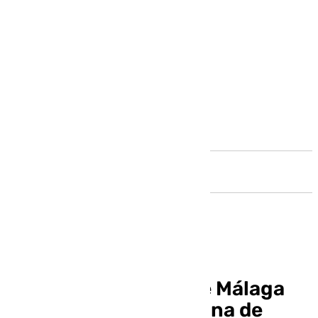
Andalucía
La agenda cofrade de Málaga
del tercer fin de semana de