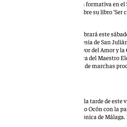
Alfonso Crespo, dará una charla formativa en el 
Hermandad de la Expiración sobre su libro ‘Ser cri
delas 20.00.
La Cofradía de la Humildad celebrará este sába
de la Juventud Cofrade en la Iglesia de San Julián,
pregonero será el Hermano Mayor del Amor y la C
Previamente, la Banda de Música del Maestro Elo
la Expiración dará un concierto de marchas pro
Conciertos
La Catedral de Málaga acoge en la tarde de este v
las 19.30, el ‘Miserere’ de Eduardo Ocón con la p
de Málaga y de la Orquesta Sinfónica de Málaga. 
completas aforo.