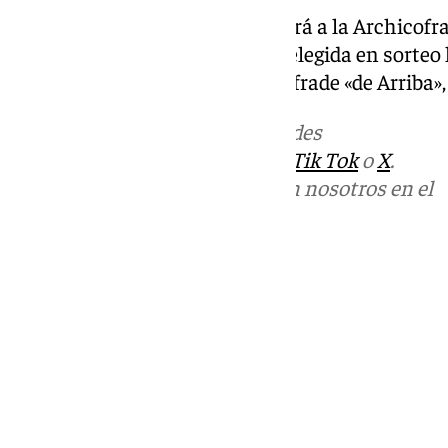
Cabe recordar que el cartel tendrá a la Archicof
protagonista tras haber salido elegida en sorteo
cartel será presentado por la cofrade «de Arriba
Más noticias de
101TV
en las redes
sociales:
Instagram
,
Facebook
,
Tik Tok
o
X
.
Puedes ponerte en contacto con nosotros en el
correo
informativos@101tv.es
Tags:
Últimas noticias