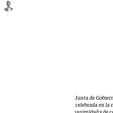
Antonio J. Palomo
martes, 3 diciembre 2024, 23:41
Compartir:
En reunión extraordinaria de la Junta de Gobier
de Semana Santa de Antequera, celebrada en la n
diciembre, se ha decidido, por unanimidad y de 