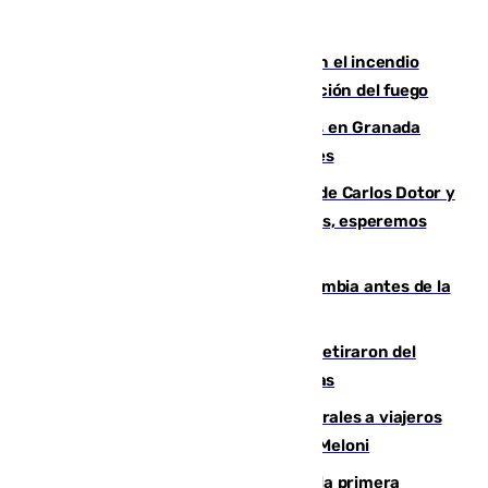
Activado el nivel 2 de emergencia en el incendio
forestal de Niebla por la compleja evolución del fuego
Controlado un incendio de rastrojos en Granada
junto a la autovía y al Callejón de Nogales
Juanfran Funes, sobre las lesiones de Carlos Dotor y
Fernando Calero: “Estamos preocupados, esperemos
que no sea nada”
Felipe VI refuerza los lazos con Colombia antes de la
llegada del nuevo presidente
Fernando Calero y Carlos Dotor se retiraron del
encuentro contra el Ceuta con molestias
España restablece controles temporales a viajeros
procedentes de Italia como repuesta a Meloni
El Málaga cae ante el Ceuta y suma la primera