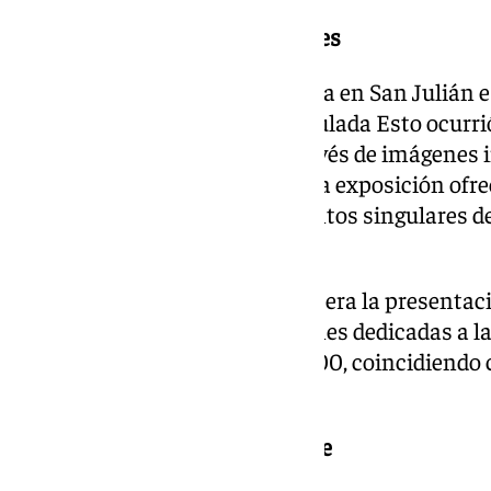
La memoria cofrade en imágenes
La parte expositiva de Cuaresma en San Julián e
fotografía, con una muestra titulada Esto ocurri
Semana Santa de Málaga. A través de imágenes i
de la Agrupación de Cofradías, la exposición ofr
incidentes, anécdotas y momentos singulares 
en su historia reciente.
Además, la programación recupera la presenta
por cofrades de base, con sesiones dedicadas a 
al Vía Crucis Jubilar del año 2000, coincidiendo 
histórico evento.
Un programa diverso y accesible