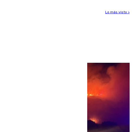
Lo más visto >
Más noticias
Ver más >