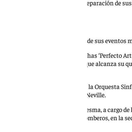
formaciones musicales en la preparación de sus
Santa.
Hitos consolidados
El programa mantiene algunos de sus eventos 
– La Final del Concurso de Marchas ‘Perfecto Art
Música Miraflores-Gibraljaire, que alcanza su qu
iglesia de San Julián.
– El IX Concierto de Marchas de la Orquesta Sinf
celebrará en el Auditorio Edgar Neville.
– El Concierto de Inicio de Cuaresma, a cargo de
Tambores del Real Cuerpo de Bomberos, en la sed
de Ceniza.