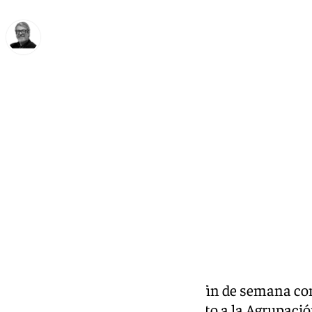
Francisco Marmolejo
martes, 4 febrero 2025, 12:09
Compartir:
Las actividades empiezan este fin de semana co
Julián el viernes y el sábado junto a la Agrupac