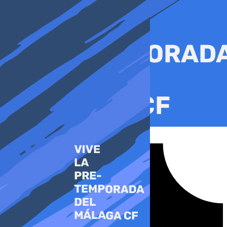
Ir
al
contenido
Tiktok