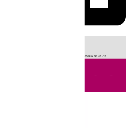
HOY
|
Sucesos
Fútbol
LaLiga
Primera División
Crisis Migratoria en Ceuta
Andalucía