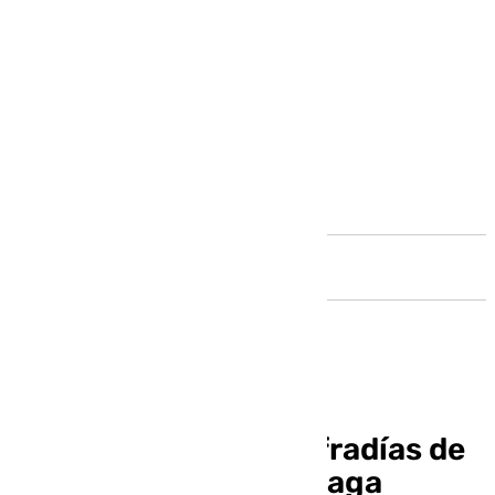
Andalucía
La Agrupación de Cofradías de
Semana Santa de Málaga