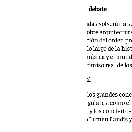
Un espacio para la reflexión y el debate
Las conferencias y mesas redondas volverán a se
programación, con ponencias sobre arquitectura 
lluvia en el patrimonio, la evolución del orden p
jornadas de las hermandades a lo largo de la his
la relación entre las bandas de música y el mundo
vestidores históricos y el compromiso real de l
La música, un lenguaje universal
Junto a los ensayos generales y los grandes con
se completa con actividades singulares, como el
conducido por Santiago J. Otero, y los conciertos
Virgen de la Concepción, el Coro Lumen Laudis y
Banda de la Paz.