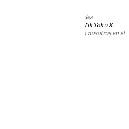
informativos@101tv.es
Más noticias de
101TV
en las redes
sociales:
Instagram
,
Facebook
,
Tik Tok
o
X
.
Puedes ponerte en contacto con nosotros en el
correo
informativos@101tv.es
Tags:
Últimas noticias