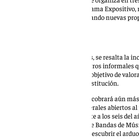
Mundo Cofrade, Música y Programa Expositivo, 
anteriores ediciones e incorporando nuevas pro
experiencia de los asistentes.
Novedades destacadas
Entre las principales novedades, se resalta la in
el Archivo’, una serie de encuentros informales q
la sede de la Agrupación, con el objetivo de valo
documental del Archivo de la institución.
Además, la música procesional cobrará aún más
incremento de los ensayos generales abiertos al 
se realizarán diez ensayos, frente a los seis del a
colaboración de la Federación de Bandas de Mús
ensayos permitirán al público descubrir el arduo 