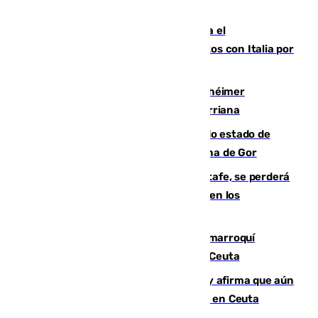
para enfrentar las altas temperaturas
Marlaska notifica a la Unión Europea el
restablecimiento de controles fronterizos con Italia por
vía aérea y marítima
Hallan sin vida al granadino con Alzhéimer
desaparecido hace una semana en Churriana
Encuentran un cadáver en avanzado estado de
descomposición en la localidad granadina de Gor
Christantus Uche, delantero del Getafe, se perderá
toda la temporada por varias fracturas en los
ligamentos de su rodilla derecha
Expulsado de España un ciudadano marroquí
condenado por allanar una vivienda en Ceuta
Vivas niega la versión del Gobierno y afirma que aún
quedan entre 8.000 y 11.000 migrantes en Ceuta