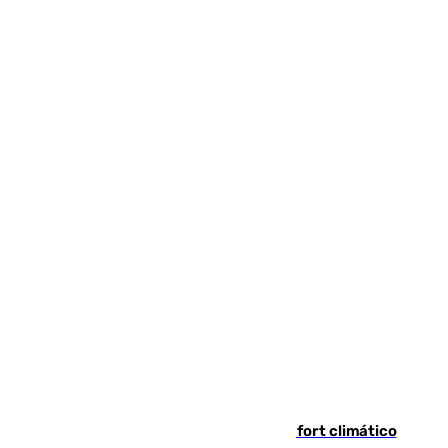
Málaga contabiliza 148 zonas de confort climático