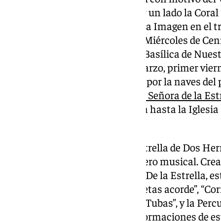
Cofradías
de Semana Santa. Por un lado la Coral
la Paz», acompañará a la Sagrada Imagen en el 
hasta San Julián el 5 de marzo, Miércoles de Cen
hasta la Santa Iglesia Catedral Basílica de Nues
Málaga en la jornada del 7 de marzo, primer vie
realizado el Solemne Vía Crucis por la naves del 
Agrupación Musical de Nuestra Señora de la Es
acompañará al Señor de la Cena hasta la Iglesi
Guzmán en el Perchel.
La Agrupación Musical de la Estrella de Dos H
una de las pioneras en este género musical. Cr
Cornetas y Tambores Ntra. Sra. De la Estrella, 
“Trompetas primeras”, “Trompetas acorde”, “Corn
“Trombones”, “Bombardinos” y “Tubas”, y la Percu
“Bombos y Platos”, la usual en formaciones de es