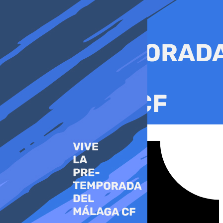
Ir
al
contenido
Tiktok