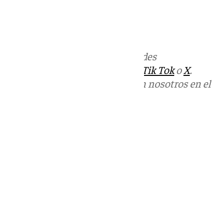
informativos@101tv.es
Más noticias de
101TV
en las redes
sociales:
Instagram
,
Facebook
,
Tik Tok
o
X
.
Puedes ponerte en contacto con nosotros en el
correo
informativos@101tv.es
Tags:
Últimas noticias