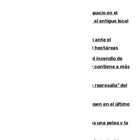
Las marca internacionales ganan espacio en el
Centro de Málaga: La Tagliatella abre en el antiguo local
de Vox Sports Bar
Moreno pide extremar la precaución ante el
incendio de Niebla, que supera las 4.000 hectáreas
340 personas más desalojadas por el incendio de
Niebla, que mantiene a 410 evacuadas y contiene a más
de 500 efectivos trabajando
Italia responde ante las "medidas de represalia" del
Gobierno de Sánchez
El Sevilla se desinfla ante el Leverkusen en el último
ensayo (1-2)
Tensión en la prisión de Alhaurín tras una pelea y la
incautación de un punzón