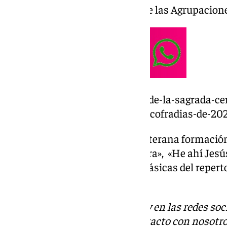
devenir de la historia musical de las Agrupacio
https://www.101tv.es/el-senor-de-la-sagrada-ce
via-crucis-de-la-agrupacion-de-cofradias-de-20
Las marchas propias de esta veterana formació
Estrella!», «Reina de mi Amargura», «He ahí Jesú
consideradas composiciones clásicas del repert
Musical.
Descubre más noticias de 101Tv en las redes soc
Tok
o
X
. Puedes ponerte en contacto con nosotro