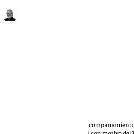
Francisco Marmolejo
viernes, 7 febrero 2025, 23:29
Compartir:
Hoy se han dado a conocer los acompañamientos
de la Sagrada Cena Sacramental con motivo del V