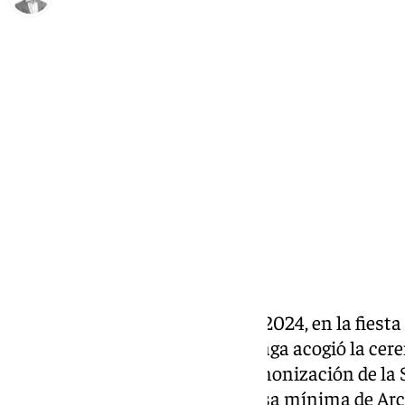
Antonio J. Palomo
lunes, 16 diciembre 2024, 10:34
Compartir:
Este sábado 14 de diciembre de 2024, en la fiesta 
Santuario de la Victoria en Málaga acogió la cer
diocesano de beatificación y canonización de la 
Socorro Astorga Liceras, religiosa mínima de Arc