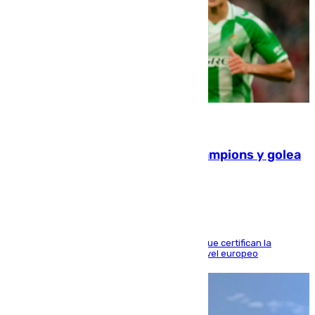
06.08.2026
El Betis supera el examen de Champions y golea
al Arsenal en Dublín (1-3)
Riquelme, Deossa y Fornals firman los tantos que certifican la
superioridad bética ante un rival de máximo nivel europeo