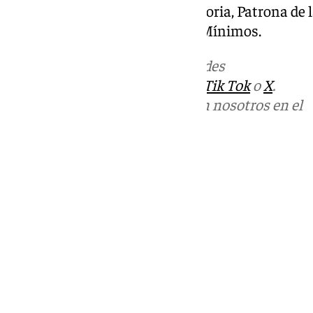
la imagen de la Virgen de la Victoria, Patrona de 
espiritual con la familia de los Mínimos.
Más noticias de
101TV
en las redes
sociales:
Instagram
,
Facebook
,
Tik Tok
o
X
.
Puedes ponerte en contacto con nosotros en el
correo
informativos@101tv.es
Tags:
Últimas noticias