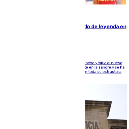
06.08.2026
La familia Hernangómez: un legado de leyenda en
el mundo del baloncesto
Desde los padres hasta la hermana junto a Francho y Willy, el nuevo
jugador del Unicaja lleva este magnífico deporte en la sangre y se ha
ido inculcando de generación en generación en toda su estructura
familiar