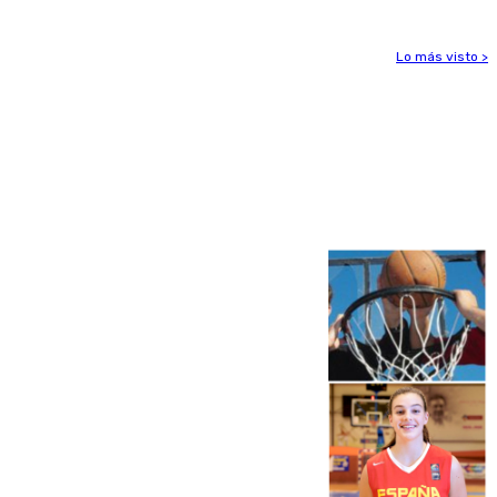
Lo más visto >
Más noticias
Ver más >