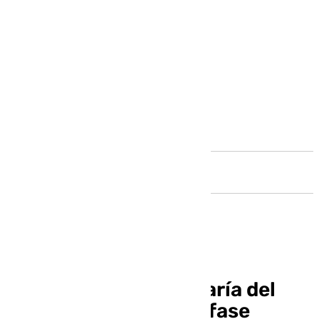
Andalucía
La Causa de Madre María del
Socorro concluye su fase