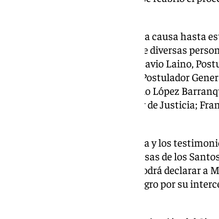
ha concluido su fase diocesana.
El trabajo realizado para llevar la causa hasta e
contando con la colaboración de diversas persona
Málaga, D. Jesús Catalá; el P. Ottavio Laino, Post
causa; el P. Taras Yeher, actual Postulador Gene
Sánchez, Vicepostulador; Alfredo López Barranq
Eloy Madueño Porras, Promotor de Justicia; Fra
Notario Actuario, entre otros.
Con la documentación completa y los testimonio
enviado al Dicasterio de las Causas de los Santo
si es aprobado, el Santo Padre podrá declarar a 
Venerable, en espera de un milagro por su inter
beatificación y canonización.