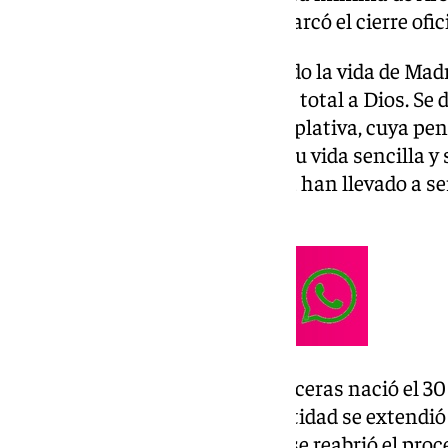
el Sr. Obispo, D. Jesús Catalá, marcó el cierre ofi
La ceremonia comenzó evocando la vida de Madr
su testimonio de fe y su entrega total a Dios. Se 
mujer de profunda vida contemplativa, cuya pen
fueron sus principales armas. Su vida sencilla y
los demás son los valores que la han llevado a s
ejemplar en la Iglesia.
María Claudia Josefa Astorga Liceras nació el 30 
muerte en 1814, su fama de santidad se extendió
obstáculos históricos, en 2023 se reabrió el pro