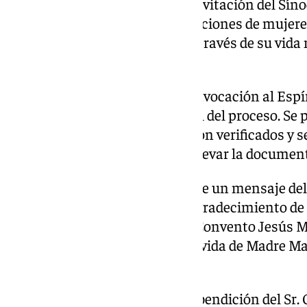
El evento también subraya la invitación del Síno
mayor visibilidad a las contribuciones de mujer
Madre María del Socorro, que a través de su vida
bondad de Dios.
Durante la ceremonia, tras la invocación al Espír
Tribunal para la clausura oficial del proceso. S
originales del proceso, que fueron verificados y s
Cervantes fue nombrado para llevar la document
El acto culminó con la lectura de un mensaje del
de los Mínimos y palabras de agradecimiento de
Lafuente Cano, Correctora del Convento Jesús M
expresó su esperanza de que la vida de Madre Ma
fuente de gloria para Dios.
La ceremonia finalizó con una bendición del Sr. O