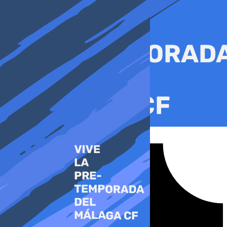
Ir
al
contenido
Tiktok