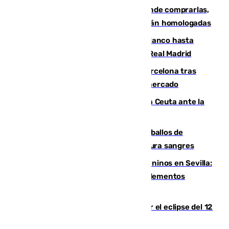
Gafas para el eclipse solar 2026: dónde comprarlas,
dónde conseguirlas y cómo saber si están homologadas
Vinícius Júnior seguirá vestido de blanco hasta
2032 tras cerrar su renovación con el Real Madrid
Rodrigo negocia su fichaje por el Barcelona tras
romper con el Madrid y revoluciona el mercado
El Rey traslada a Vivas su respaldo a Ceuta ante la
crisis migratoria
El primer ciclo de las carreras de caballos de
Sanlúcar arranca este sábado con 27 pura sangres
Continúan los cierres de parques caninos en Sevilla:
se detectan alimentos que contienen elementos
peligrosos
Estos son los mejores sitios para ver el eclipse del 12
de agosto en la provincia de Málaga