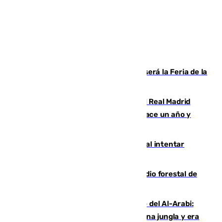
Talleres, escape room y música: así será la Feria de la
Juventud Cofrade de Málaga
El fichaje más caro de la historia del Real Madrid
costaba 105 millones de euros menos hace un año y
jugaba en Leganés
Ceuta suma 82 fallecidos en el mar al intentar
cruzar la frontera española
Huelva eleva a emergencia el incendio forestal de
Niebla
Juanfran Funes, sobre el duro juego del Al-Arabi:
“Por momentos nos hemos metido en una jungla y era