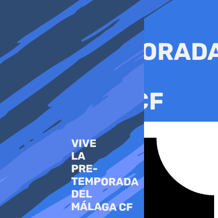
Ir
al
contenido
Tiktok