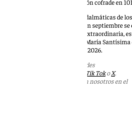
hermano mayor de la corporación cofrade en 10
Además, el juego de ropas para dalmáticas de los
año en el que procesionarán y, en septiembre se 
Pollinica durante la procesión extraordinaria, 
al Señor Orando en el Huerto y María Santísima
próximo Domingo de Ramos de 2026.
Más noticias de
101TV
en las redes
sociales:
Instagram
,
Facebook
,
Tik Tok
o
X
.
Puedes ponerte en contacto con nosotros en el
correo
informativos@101tv.es
Tags:
Últimas noticias