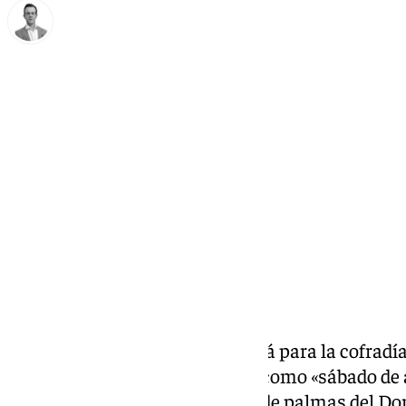
Antonio J. Palomo
jueves, 20 marzo 2025, 17:25
Compartir:
El Domingo de Ramos empezará para la cofradía 
la mañana, tras el conocido ya como «sábado de
esta forma, celebrarán la misa de palmas del D