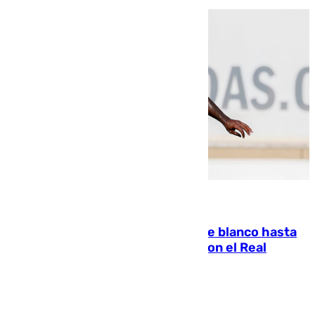
06.08.2026
Vinícius Júnior seguirá vestido de blanco hasta
2032 tras cerrar su renovación con el Real
Madrid