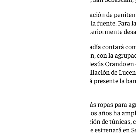
Este año la cofradía no hará estación de peniten
pasarán por la parte de fuera de la fuente. Para l
encuentro de los titulares y posteriormente desar
A nivel musical, este año la cofradía contará
Jesús en su Entrada en Jerusalén, con la agrupa
Santa Ana de Algodonales; con Jesús Orando en
año pasado la banda de la Humillación de Lucena
Consolación y Esperanza, estará presente la ba
tradición.
También se han desarrollado más ropas para agra
también la cofradía en los últimos años ha am
en los tronos junto a su ampliación de túnicas, c
Pollinica se está terminando y se estrenará en 