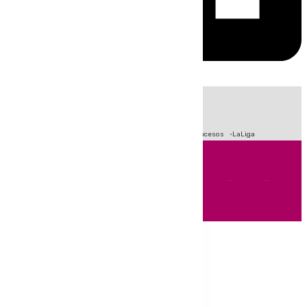
HOY
|
Fútbol
Primera División
Crisis Migratoria en Ceuta
Sucesos
LaLiga
Andalucía