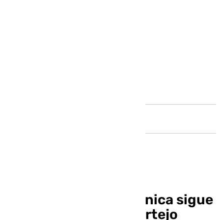
Andalucía
La cofradía de la Pollinica sigue
incrementando su cortejo