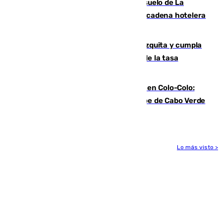
Málaga vuelve a sacar a subasta el suelo de La
Térmica con el interés de que una gran cadena hotelera
presente su oferta
Vox exige a Sanz que paralice la mezquita y cumpla
los acuerdos firmados antes de hablar de la tasa
turística
Vozinha, recibido como una estrella en Colo-Colo:
casi 30.000 aficionados arropan al héroe de Cabo Verde
en su presentación
Lo más visto >
Más noticias
Ver más >