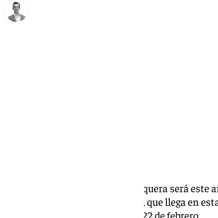
Antonio J. Palomo
miércoles, 12 febrero 2025, 11:25
Compartir:
La Cofradía del Rescate de Antequera será este a
de Jóvenes Cofrades Trinitarios, que llega en est
se celebrará el próximo sábado 22 de febrero.