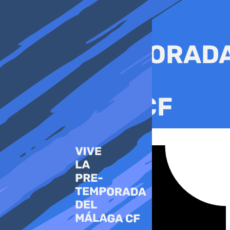
Ir
al
contenido
Tiktok