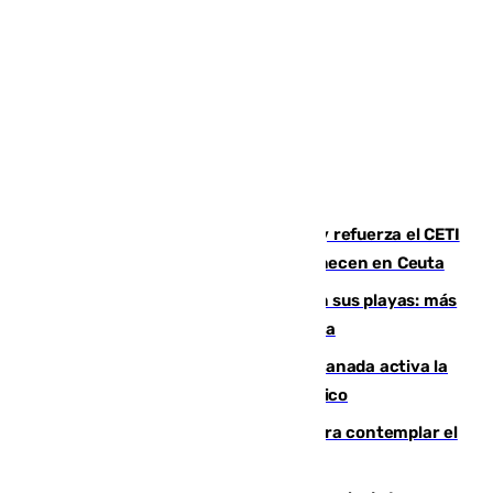
El Gobierno instala duchas y baños y refuerza el CETI
para los miles de migrantes que permanecen en Ceuta
Málaga corta la venta ambulante en sus playas: más
de 180 multas de la Policía por este tema
Un incendio junto a la autovía en Granada activa la
fase operativa 1 y obliga a cortar el tráfico
Iberia organiza un vuelo especial para contemplar el
eclipse total de Sol del 12 de agosto