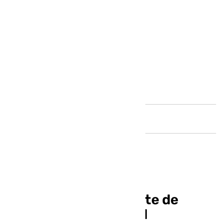
Andalucía
La cofradía del Rescate de
Antequera acogerá el