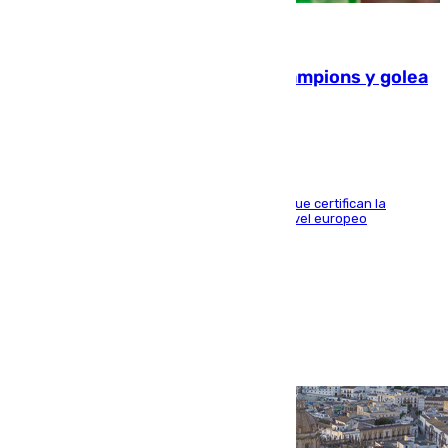
06.08.2026
El Betis supera el examen de Champions y golea
al Arsenal en Dublín (1-3)
Riquelme, Deossa y Fornals firman los tantos que certifican la
superioridad bética ante un rival de máximo nivel europeo