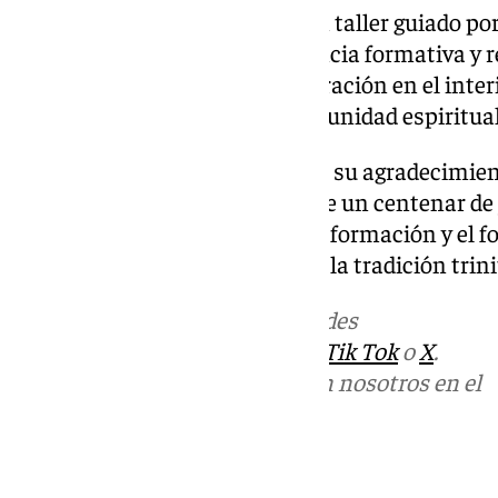
Por la tarde, se llevará a cabo un taller guiado p
objetivo es ofrecer una experiencia formativa y r
La jornada concluirá con una oración en el interio
un ambiente de recogimiento y unidad espiritual
La Cofradía del Rescate expresa su agradecimient
este evento, que reunirá cerca de un centenar de 
reafirma su compromiso con la formación y el fo
espiritualidad juvenil dentro de la tradición trini
Más noticias de
101TV
en las redes
sociales:
Instagram
,
Facebook
,
Tik Tok
o
X
.
Puedes ponerte en contacto con nosotros en el
correo
informativos@101tv.es
Tags: