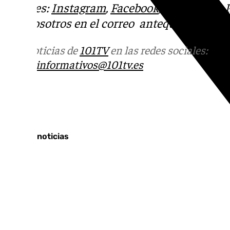
sociales:
Instagram
,
Facebook
,
Tik Tok
o
X
.
con nosotros en el correo
antequera@101tel
Más noticias de
101TV
en las redes sociales:
Ins
correo
informativos@101tv.es
Tags:
Últimas noticias