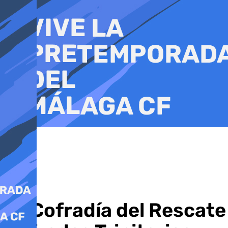
Ir
al
contenido
La Cofradía del Rescat