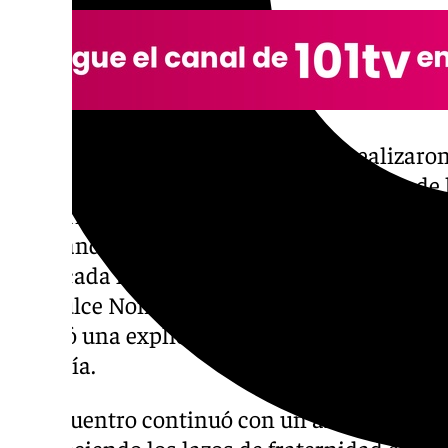
A continuación, los participantes realizaron
Canónica de la Cofradía del Socorro, donde
Gobierno mostraron a los asistentes el rico
brindando una visión única sobre la historia
destacada hermandad. Posteriormente, el gru
del Dulce Nombre, donde el Hermano Mayor 
ofreció una explicación detallada sobre la hi
cofradía.
El encuentro continuó con un almuerzo comp
fortaleciendo los lazos de fraternidad entre 