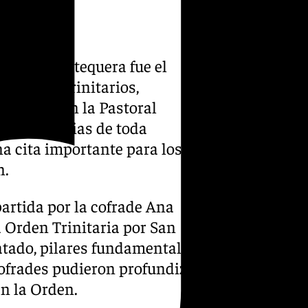
scate de Antequera fue el
ofrades Trinitarios,
oración con la Pastoral
s Trinitarias de toda
a cita importante para los
n.
rtida por la cofrade Ana
a Orden Trinitaria por San
atado, pilares fundamentales
 cofrades pudieron profundizar
an la Orden.