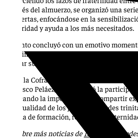
Después del almuerzo, se organizó una serie
Prolibertas, enfocándose en la sensibilizac
solidaridad y ayuda a los más necesitados.
El evento concluyó con un emotivo momento
Santísimo, donde los jóvenes tuvieron la op
reforzar su fe en un espacio de recogimiento
Desde la Cofradía del Rescate, encabezada
Francisco Peláez, se agradeció la participac
destacando la importancia de compartir expe
espiritualidad de los jóvenes cofrades trini
jornada de formación, reflexión y fraternida
Descubre más noticias de
101Tv
en las rede