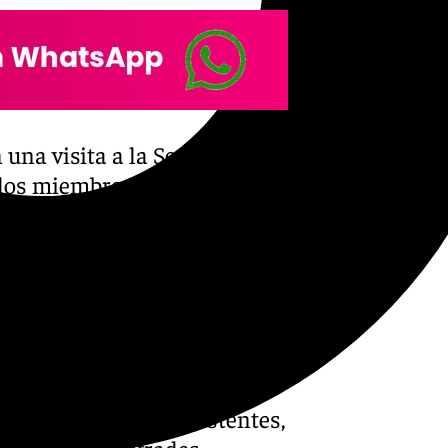
 una visita a la Sede
 los miembros de su Junta de
 patrimonio que atesoran,
 y los tesoros de esta
po se trasladó a la Basílica
de la Cofradía de la Paz
storia y las tradiciones de su
artido entre los asistentes,
los jóvenes cofrades.