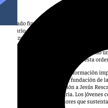
El pasado fin de semana, la Cofradía del Re
escenario del cuarto Encuentro de Jóvenes C
organizado por la Orden Trinitaria en colab
Juvenil. Este evento congregó a Hermandade
Andalucía y Ceuta, consolidándose como un
jóvenes devotos relacionados con esta orde
La jornada comenzó con una formación impa
Lara, quien profundizó en la fundación de l
Juan de Mata y en la devoción a Jesús Resc
de la espiritualidad trinitaria. Los jóvenes
en la rica historia y los valores que sustent