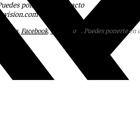
 Puedes ponerte en contacto
evision.com
tagram
,
Facebook
,
Tik Tok
o
X
. Puedes ponerte en 