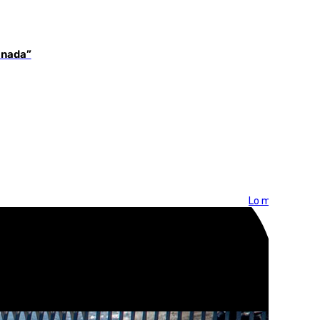
 nada”
Lo más visto >