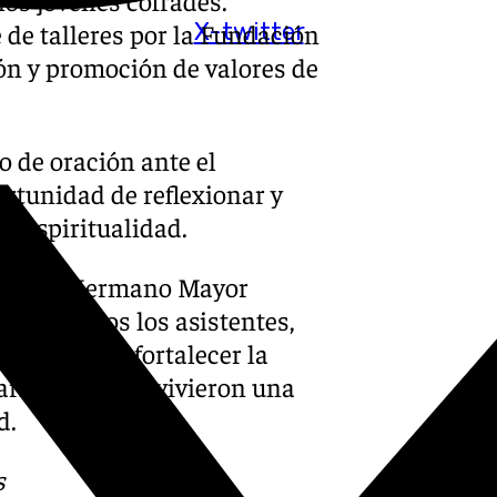
X-twitter
 de talleres por la Fundación
ión y promoción de valores de
 de oración ante el
ortunidad de reflexionar y
 y espiritualidad.
 por su Hermano Mayor
ión de todos los asistentes,
riencias y fortalecer la
tarios, quienes vivieron una
d.
s