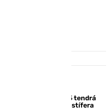
Andalucía
La Cuaresma de 2025 tendrá
una nueva imagen cristífera