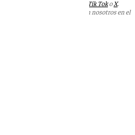
sociales:
Instagram
,
Facebook
,
Tik Tok
o
X
.
Puedes ponerte en contacto con nosotros en el
correo
informativos@101tv.es
Tags:
Últimas noticias