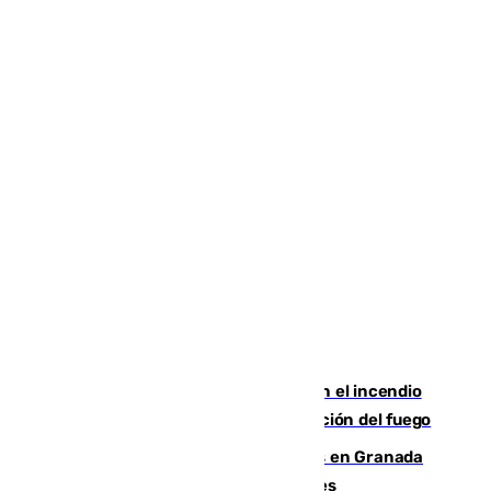
Activado el nivel 2 de emergencia en el incendio
forestal de Niebla por la compleja evolución del fuego
Controlado un incendio de rastrojos en Granada
junto a la autovía y al Callejón de Nogales