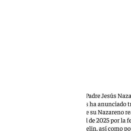
Lynx Devs
martes, 24 septiembre 2024, 14:07
Compartir:
El grupo parroquial de Nuestro Padre Jesús Naza
Santísima de los Desamparados ha anunciado tr
pasado día 20 de septiembre que su Nazareno rea
penitencial el próximo 5 de abril de 2025 por la fe
Santo Ángel de la Guarda en Huelin, así como por