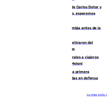
Juanfran Funes, sobre las lesiones de Carlos Dotor y
Fernando Calero: “Estamos preocupados, esperemos
que no sea nada”
Felipe VI refuerza los lazos con Colombia antes de la
llegada del nuevo presidente
Fernando Calero y Carlos Dotor se retiraron del
encuentro contra el Ceuta con molestias
España restablece controles temporales a viajeros
procedentes de Italia como repuesta a Meloni
El Málaga cae ante el Ceuta y suma la primera
derrota de la pretemporada dejando dudas en defensa
Lo más visto >
Más noticias