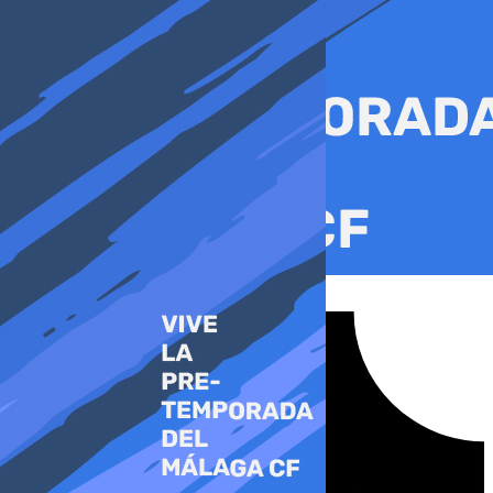
Ir
al
contenido
Tiktok