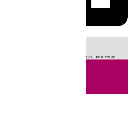
HOY
|
Fútbol
Primera División
LaLiga
Crisis Migratoria en Ceuta
101 Televisión
Andalucía