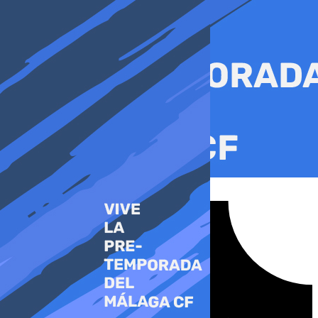
Ir
al
contenido
Tiktok