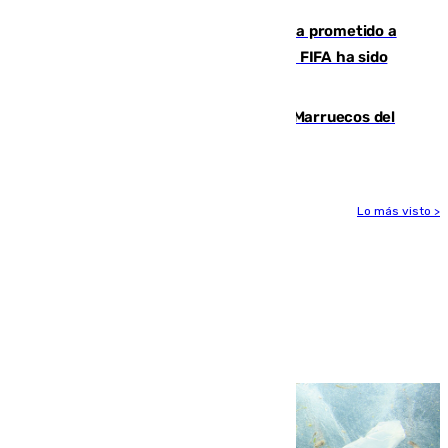
El Gobierno niega que Infantino haya prometido a
Marruecos la final del Mundial 2030: "La FIFA ha sido
tajante"
Podemos y Sumar piden expulsar a Marruecos del
Mundial de 2030 tras la crisis de Ceuta
Lo más visto >
Más noticias
Ver más >