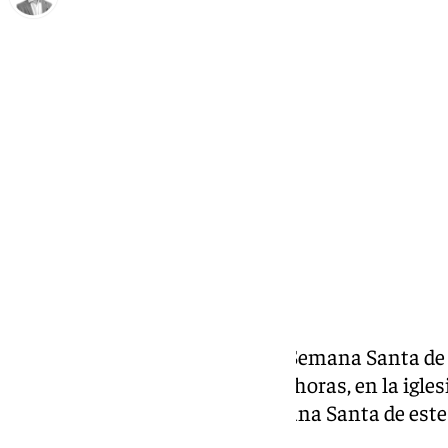
Antonio J. Palomo
jueves, 27 febrero 2025, 10:35
Compartir:
La Agrupación de Cofradías de Semana Santa de 
jueves 27 de febrero, a las 20.30 horas, en la igle
presentación del cartel de Semana Santa de este