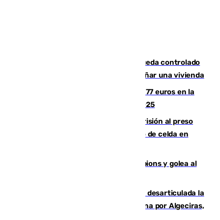
El incendio forestal de San Roque queda controlado
tras obligar a evacuar a 19 familias y dañar una vivienda
Los malagueños gastarán de media 77 euros en la
Feria de Málaga 2026, menos que en 2025
El Supremo ratifica los 17 años de prisión al preso
que mató estrangulado a su compañero de celda en
Morón
El Betis supera el examen de Champions y golea al
Arsenal en Dublín (1-3)
Golpe internacional al narcotráfico: desarticulada la
red que introdujo 21 toneladas de cocaína por Algeciras,
Málaga y Valencia