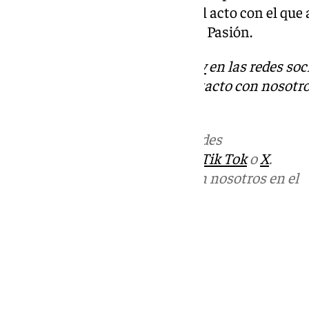
impresiones de los asistentes al acto con el qu
preparativos para la Semana de Pasión.
Descubre más noticias de
101Tv
en las redes soc
Tok
o
X
. Puedes ponerte en contacto con nosotro
antequera@101television.com
Más noticias de
101TV
en las redes
sociales:
Instagram
,
Facebook
,
Tik Tok
o
X
.
Puedes ponerte en contacto con nosotros en el
correo
informativos@101tv.es
Tags:
Últimas noticias