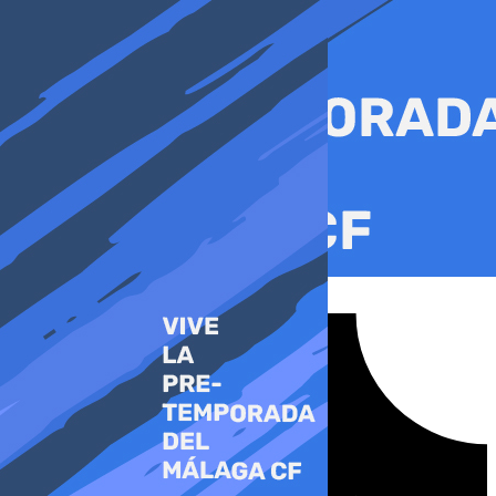
Ir
al
contenido
Tiktok