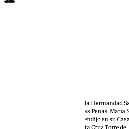
Francisco Marmolejo
lunes, 24 febrero 2025, 16:10
Compartir:
El pasado sábado 22 de febrero, la
Hermandad Sa
Nazarenos del Santo Cristo de las Penas, María 
Evangelista y San Juan Bosco bendijo en su Cas
Colegio de los Salesianos la Santa Cruz Torre de