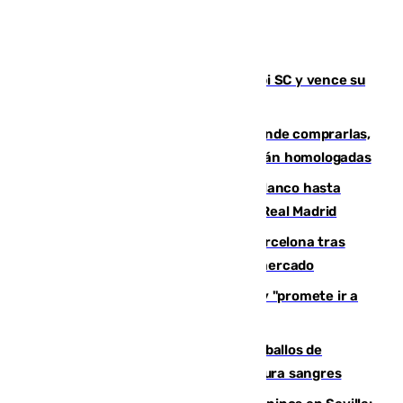
El Málaga es muy superior al Al-Arabi SC y vence su
primer encuentro de pretemporada
Gafas para el eclipse solar 2026: dónde comprarlas,
dónde conseguirlas y cómo saber si están homologadas
Vinícius Júnior seguirá vestido de blanco hasta
2032 tras cerrar su renovación con el Real Madrid
Rodrigo negocia su fichaje por el Barcelona tras
romper con el Madrid y revoluciona el mercado
El Rey traslada a Vivas su respaldo y "promete ir a
Ceuta" después de la crisis migratoria
El primer ciclo de las carreras de caballos de
Sanlúcar arranca este sábado con 27 pura sangres