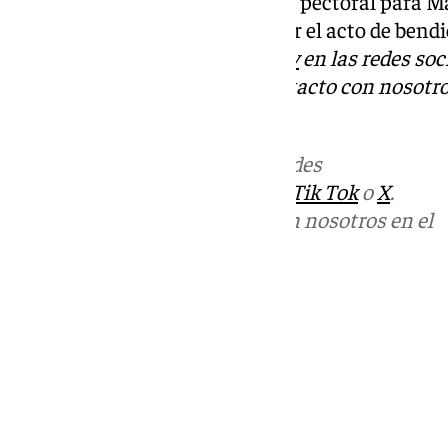
Hermandad Salesiana una cruz pectoral para Ma
agradecimiento a la cofradía por el acto de bendi
Descubre más noticias de
101Tv
en las redes soc
Tok
o
X
. Puedes ponerte en contacto con nosotro
informativos@101tv.es
Más noticias de
101TV
en las redes
sociales:
Instagram
,
Facebook
,
Tik Tok
o
X
.
Puedes ponerte en contacto con nosotros en el
correo
informativos@101tv.es
Tags:
Últimas noticias