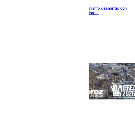
La ministra Milagros Tolón asegura que el organismo desmintió con
rotundidad la información publicada por 'The Times'
Portada
Andalucía
Sevilla