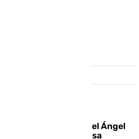
Andalucía
La Santa Cruz Torre del Ángel
es bendecida en la Casa