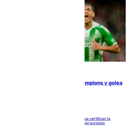
06.08.2026
El Betis supera el examen de Champions y golea
al Arsenal en Dublín (1-3)
Riquelme, Deossa y Fornals firman los tantos que certifican la
superioridad bética ante un rival de máximo nivel europeo