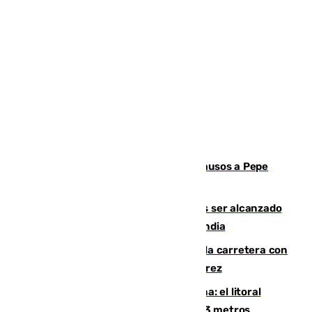
Granada despide con lágrimas y aplausos a Pepe
Habichuela
Un futbolista de 24 años muere tras ser alcanzado
por un rayo durante un partido en Tailandia
Muere un conductor tras salirse de la carretera con
su turismo en la A-480 a la altura de Jerez
Julio supera a junio en basura marina: el litoral
occidental malagueño recoge más de 33 metros