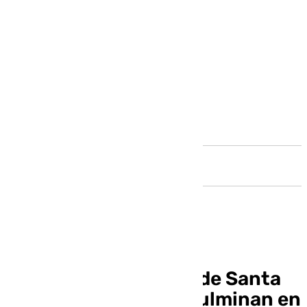
Andalucía
Las peregrinaciones de Santa
María de la Victoria culminan en