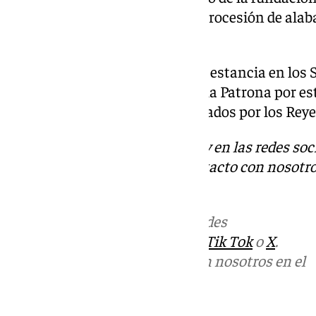
posteriormente ser llevada en procesión de alab
Santuario.
A lo largo de estos dos meses de estancia en los 
numerosos actos y cultos para la Patrona por esta
cuatro templos históricos fundados por los Reye
Descubre más noticias de 101Tv en las redes soc
Tok
o
X
. Puedes ponerte en contacto con nosotro
informativos@101tv.es
Más noticias de
101TV
en las redes
sociales:
Instagram
,
Facebook
,
Tik Tok
o
X
.
Puedes ponerte en contacto con nosotros en el
correo
informativos@101tv.es