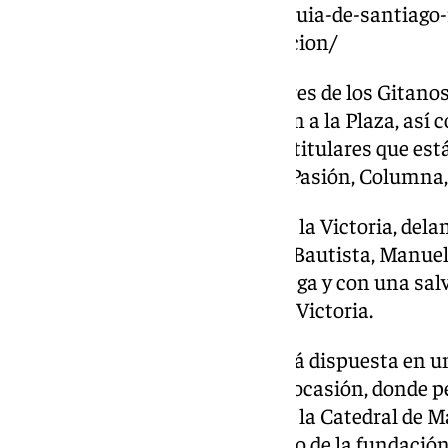
https://www.101tv.es/la-parroquia-de-santiago-r
victoria-en-su-sexta-peregrinacion/
La Banda de Cornetas y Tambores de los Gitano
marchas a la llegada de la Virgen a la Plaza, así 
Real Hermandad a los diversos titulares que están
Santos Mártires (Misericordia, Pasión, Columna,
Tras disponerse Santa María de la Victoria, delant
los Santos Mártires y San Juan Bautista, Manuel
bienvenida a la Patrona de Málaga y con una salv
peregrinación
de la Virgen de la Victoria.
Santa María de la Victoria estará dispuesta en un
altar efímero dispuesto para la ocasión, donde 
mayo para ser trasladada hasta la Catedral de 
Estacional por el 150 aniversario de la fundació