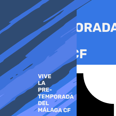
Ir
al
contenido
Tiktok