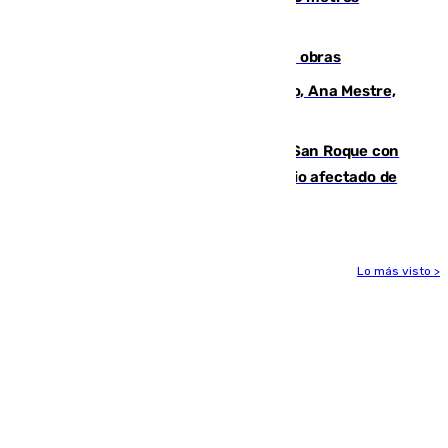
cúbicos de residuos
El Cádiz se afila ante un Granada en obras
La nueva presidenta del Parlamento, Ana Mestre,
hace parada institucional en Cádiz
Estabilizado el incendio forestal de San Roque con
19 familias aún desalojadas y un domicilio afectado de
gravedad
Lo más visto >
Más noticias
Ver más >