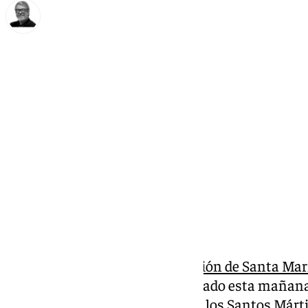
Francisco Marmolejo
domingo, 23 febrero 2025, 11:48
Compartir:
La séptima y
última peregrinación de Santa María
Málaga y su Diócesis
ha culminado esta mañana c
Imagen al templo parroquial de los Santos Mártire