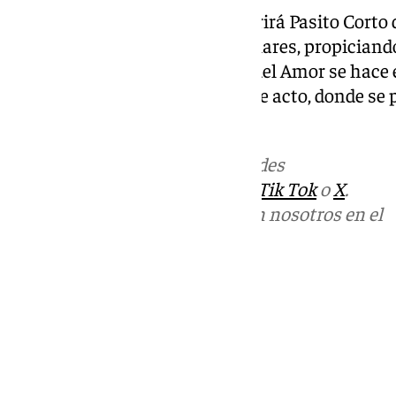
Al término del encuentro, se abrirá Pasito Corto
comida y bebida a precios populares, propician
hermandad. Desde la Cofradía del Amor se hace e
los cofrades para sumarse a este acto, donde se 
participación.
Más noticias de
101TV
en las redes
sociales:
Instagram
,
Facebook
,
Tik Tok
o
X
.
Puedes ponerte en contacto con nosotros en el
correo
informativos@101tv.es
Tags:
Últimas noticias