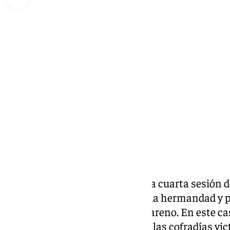
Lynx Devs
martes, 29 octubre 2024, 15:10
Compartir:
La cofradía del amor celebrará la cuarta sesión 
todos los cofrades sean o no de la hermandad y 
profundizar en la figura del nazareno. En este ca
organización de la procesión de las cofradías v