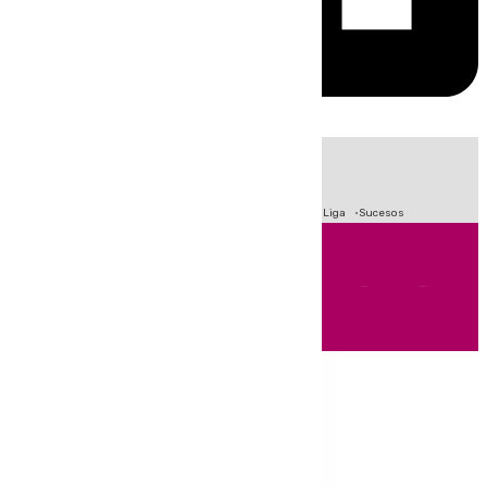
HOY
|
Fútbol
Primera División
Crisis Migratoria en Ceuta
LaLiga
Sucesos
Andalucía