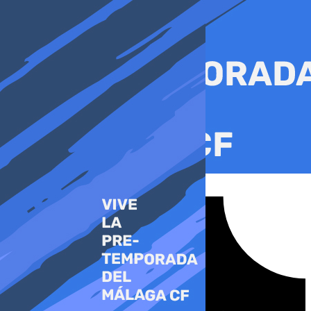
Ir
al
contenido
Tiktok