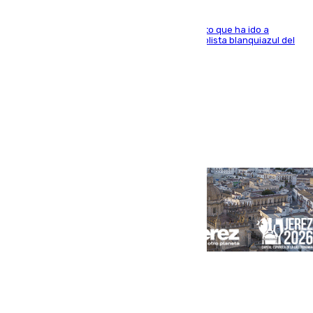
El centrocampista marbellí es ‘padre’ de un gato que ha ido a
recoger a Vigo y su nombre es como el exfutbolista blanquiazul del
Arroyo de la Miel
Portada
Andalucía