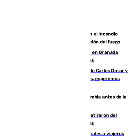
Activado el nivel 2 de emergencia en el incendio
forestal de Niebla por la compleja evolución del fuego
Controlado un incendio de rastrojos en Granada
junto a la autovía y al Callejón de Nogales
Juanfran Funes, sobre las lesiones de Carlos Dotor y
Fernando Calero: “Estamos preocupados, esperemos
que no sea nada”
Felipe VI refuerza los lazos con Colombia antes de la
llegada del nuevo presidente
Fernando Calero y Carlos Dotor se retiraron del
encuentro contra el Ceuta con molestias
España restablece controles temporales a viajeros