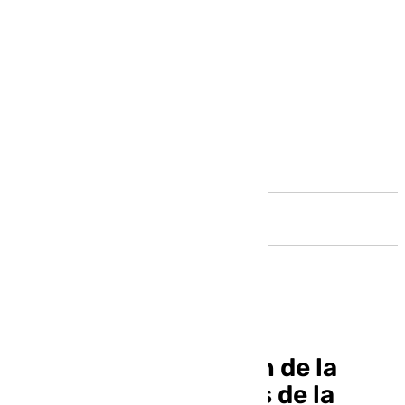
Andalucía
Llega la cuarta sesión de la
escuela de nazarenos de la