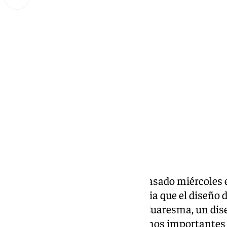
Lynx Devs
jueves, 21 noviembre 2024, 09:59
Compartir:
En el
programa Guion
de este pasado miércoles
Sánchez, adelantó como primicia que el diseño d
la Victoria será presentado en Cuaresma, un dis
Claros. Aunque no prevén estrenos importantes p