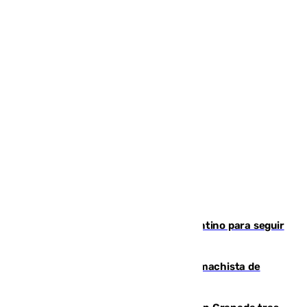
Marruecos, la principal baza de Infantino para seguir
al frente de la FIFA
Pedro Sánchez condena el crimen machista de
Benahavís