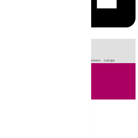
HOY
|
Fútbol
Primera División
Crisis Migratoria en Ceuta
Sucesos
LaLiga
Andalucía