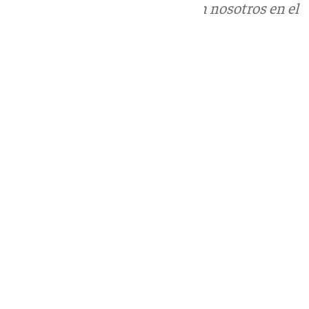
Puedes ponerte en contacto con nosotros en el
correo
informativos@101tv.es
Tags:
Últimas noticias