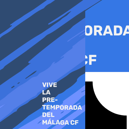
Ir
al
contenido
Tiktok