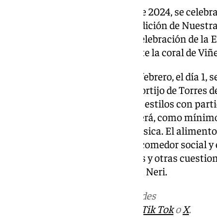
Y el próximo 30 de noviembre de 2024, se celebra
honor al XL Aniversario de Bendición de Nuestra
Amparo y Misericordia con la celebración de la Eu
donde participará musicalmente la coral de Viñ
Los actos no terminan aquí en febrero, el día 1, s
Solidario” en el Recinto Ferial Cortijo de Torre
bandas musicales de diferentes estilos con parti
que se pagará para participar será, como mínim
y otros elementos de la cesta básica. El aliment
ASAEC, que presta servicios de comedor social 
una barra solidaria, actuaciones y otras cuestion
Cáritas Parroquial de San Felipe Neri.
Más noticias de
101TV
en las redes
sociales:
Instagram
,
Facebook
,
Tik Tok
o
X
.