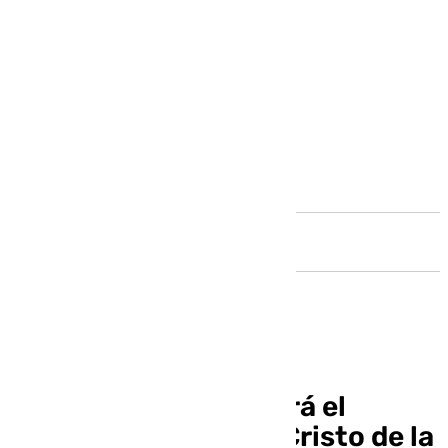
Andalucía
Santa Cruz presentará el
diseño del trono del Cristo de la