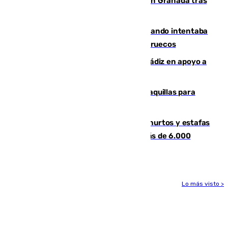
Angustioso rescate de una familia en Granada tras
caer su coche por un terraplén
Fallece un joven tras caer al mar cuando intentaba
entrar en parapente a Ceuta desde Marruecos
CIES NO moviliza a la provincia de Cádiz en apoyo a
la respuesta humanitaria de Ceuta
El mercado de Jerez refrigera sus taquillas para
facilitar las compras a sus visitantes
Detenida una pareja por presuntos hurtos y estafas
en Málaga tras ser descubiertos con más de 6.000
euros
Lo más visto >
Más noticias