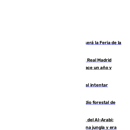
Talleres, escape room y música: así será la Feria de la
Juventud Cofrade de Málaga
El fichaje más caro de la historia del Real Madrid
costaba 105 millones de euros menos hace un año y
jugaba en Leganés
Ceuta suma 82 fallecidos en el mar al intentar
cruzar la frontera española
Huelva eleva a emergencia el incendio forestal de
Niebla
Juanfran Funes, sobre el duro juego del Al-Arabi:
“Por momentos nos hemos metido en una jungla y era