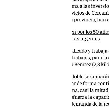
fiabilidad y operatividad, y se suma a las invers
línea, por la que circulan los servicios de Cercaní
de ferrocarril convencional de la provincia, han
Los alcaldes del PP se reúnen por los 50 añ
Fuengirola para exigir mejoras urgentes
En la actualidad, Adif ya ha adjudicado y trabaja 
fase previa a la licitación de los trabajos, para l
única Aeropuerto-Campamento Benítez (2,8 kiló
Estos nuevos kilómetros de vía doble se sumarán
duplicados y permitirán conectar de forma conti
entre María Zambrano y La Colina, casi la mitad de
kilómetros). De esta forma, se refuerza la capacid
líneas de Cercanías con mayor demanda de la re