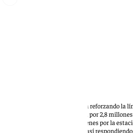
Miguel Alfonso
martes, 21 octubre 2025, 17:04
Compartir:
Adif
ha informado que continúa reforzando la lín
Málaga-Fuengirola al contratar, por 2,8 millones 
túnel que canaliza el paso de trenes por la estac
capital. El objetivo es que «siga así respondiendo