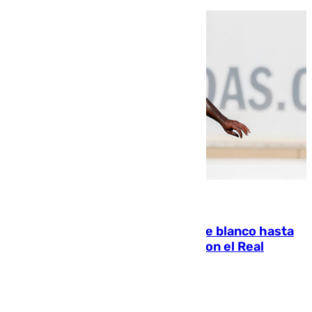
06.08.2026
Vinícius Júnior seguirá vestido de blanco hasta
2032 tras cerrar su renovación con el Real
Madrid