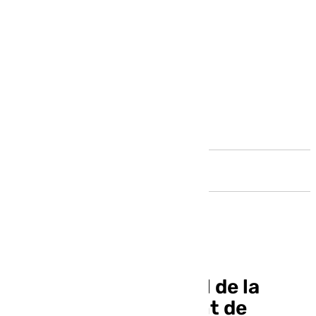
Andalucía
Adif renovará el túnel de la
estación Victoria Kent de