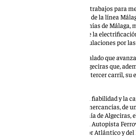
Adif también ha contratado los trabajos para me
estaciones de Pizarra y Aljaima, de la línea Mála
servicio de la línea C-2 de Cercanías de Málaga,
desvíos y vías, y optimización de la electrificac
la operativa y el tránsito de circulaciones por la
En paralelo, desde Adif han señalado que avanza
integral de la línea Bobadilla-Algeciras que, adem
comprende la implantación del tercer carril, su e
apartaderos.
Estas actuaciones reforzarán la fiabilidad y la 
tráfico, fundamentalmente de mercancías, de una
«conecta con el Puerto de la Bahía de Algeciras, e
circulación de los servicios de la Autopista Ferr
constituye el vértice del Corredor Atlántico y de