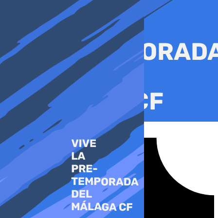
Ir
al
contenido
Tiktok