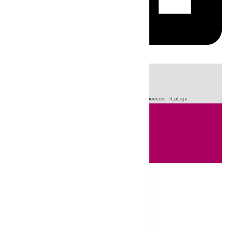
HOY
|
Fútbol
Primera División
Crisis Migratoria en Ceuta
Sucesos
LaLiga
Andalucía