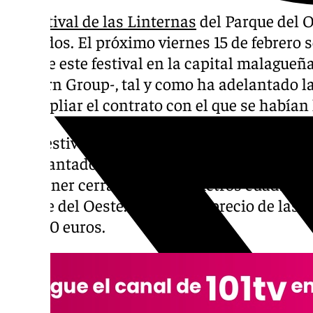
El
Festival de las Linternas
del Parque del O
contados. El próximo viernes 15 de febrero s
celebre este festival en la capital malague
Lantern Group-, tal y como ha adelantado la
no ampliar el contrato con el que se habían
Este festival, que se lleva celebrando desde
ha levantado numerosas ampollas en la so
mantener cerrados 33.700 metros cuadrados 
Parque del Oeste. Además, el precio de las e
y los 20 euros.