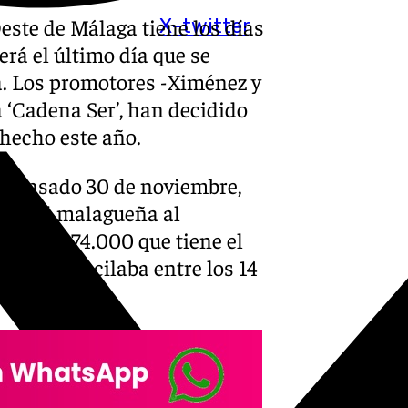
este de Málaga tiene los días
X-twitter
erá el último día que se
ña. Los promotores -Ximénez y
 ‘Cadena Ser’, han decidido
 hecho este año.
 el pasado 30 de noviembre,
ciedad malagueña al
de los 74.000 que tiene el
ntradas oscilaba entre los 14