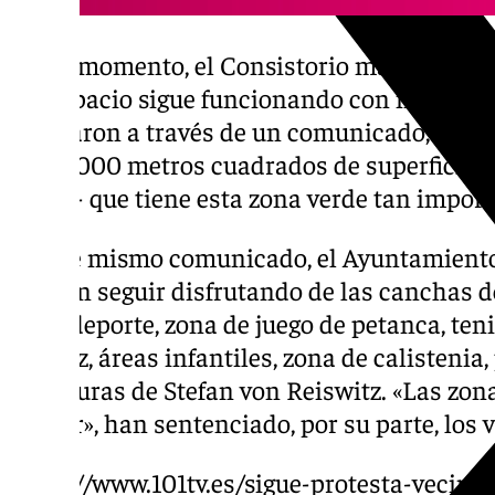
En su momento, el Consistorio malagueño d
del espacio sigue funcionando con normalid
señalaron a través de un comunicado, conti
de 40.000 metros cuadrados de superficie d
mitad- que tiene esta zona verde tan import
En ese mismo comunicado, el Ayuntamiento
pueden seguir disfrutando de las canchas d
multideporte, zona de juego de petanca, teni
ajedrez, áreas infantiles, zona de calistenia
esculturas de Stefan von Reiswitz. «Las zon
pasear», han sentenciado, por su parte, los 
https://www.101tv.es/sigue-protesta-vecinal