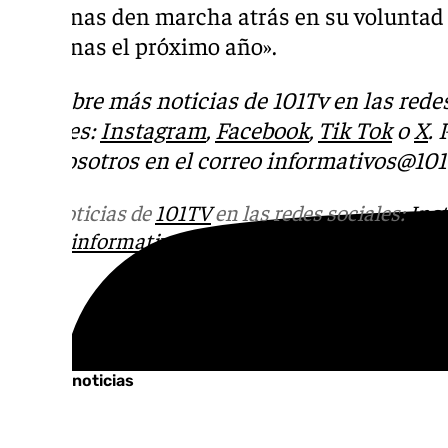
Linternas den marcha atrás en su voluntad de
Linternas el próximo año».
Descubre más noticias de 101Tv en las rede
sociales:
Instagram
,
Facebook
,
Tik Tok
o
X
.
con nosotros en el correo
informativos@101t
Más noticias de
101TV
en las redes sociales:
Ins
correo
informativos@101tv.es
Tags:
Últimas noticias