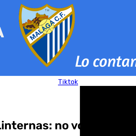
Tiktok
 Linternas: no volverá a 