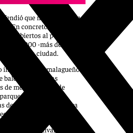
efendió que más de la mitad
ad. En concreto, según
núan abiertos al público más
e los 70.000 -más de la
ante para la ciudad.
 indicó que los malagueños
e baloncesto, pistas
s de mesa, tableros de
, parque canino y las
as de deportes no son para
vecinos».
-en-contra-festival-luces-