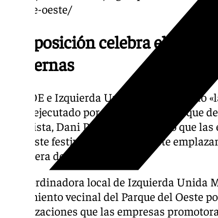
parque-oeste/
La oposición celebra el final d
Linternas
El PSOE e Izquierda Unida han celebrado «la
hurto ejecutado por el PP sobre el Parque de
socialista, Dani Pérez, ha celebrado que las
cabo este festival de nuevo en este emplazam
Carretera de Cádiz.
La coordinadora local de Izquierda Unida Má
movimiento vecinal del Parque del Oeste p
movilizaciones que las empresas promotoras