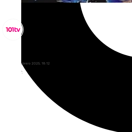
Lynx Devs
martes, 11 febrero 2025, 18:12
Compartir: