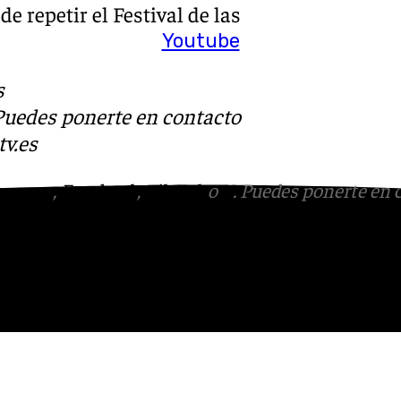
 repetir el Festival de las
Youtube
s
 Puedes ponerte en contacto
v.es
tagram
,
Facebook
,
Tik Tok
o
X
. Puedes ponerte en 