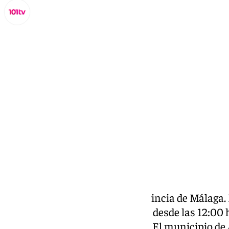
Lynx Devs
martes, 29 octubre 2024, 13:33
Compartir:
La lluvia no da tregua en la provincia de Málag
activar la
alerta roja
por lluvias, desde las 12:00 
comarcas de Sol y Guadalhorce. El municipio de 