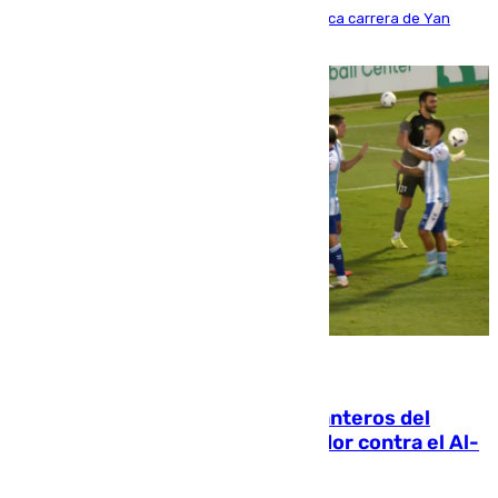
Del filial pepinero a récord absoluto: la meteórica carrera de Yan
Diomande en solo doce meses
06.08.2026
Ya se han estrenado los tres delanteros del
Málaga: Eneko Jauregui, bigoleador contra el Al-
Arabi SC