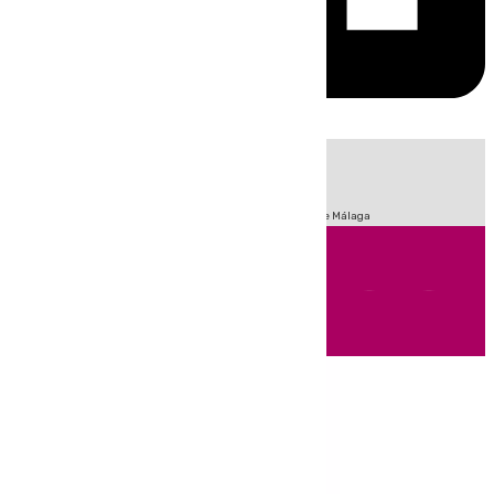
HOY
|
Fútbol
Sucesos
Primera División
Incendios
Feria de Málaga
Andalucía