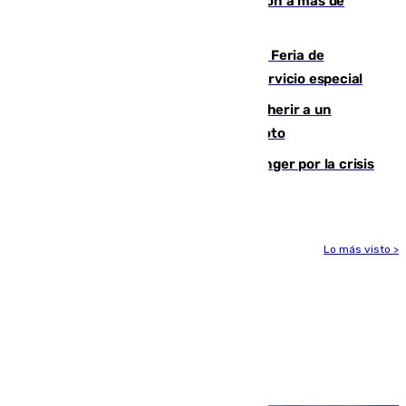
personas y droga en España: introdujeron a más de
2.000 migrantes de forma ilegal
¿Hasta qué hora abre el Metro en la Feria de
Málaga? Consulta las frecuencias del servicio especial
Detenido un hombre en Málaga por herir a un
Guardia Civil tras atropellarle con su moto
El Barça cancela un amistoso en Tánger por la crisis
en la frontera con Ceuta
Lo más visto >
Más noticias
Ver más >