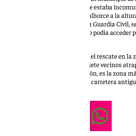
más afectados. Una persona que estaba incomuni
causa de la crecida del río Guadalhorce a la altur
rescatada por un helicóptero. La Guardia Civil,
municipales a 101 Televisión, no podía acceder p
meteorológicas adversas.
El helicóptero ha llevado a cabo el rescate en la 
conocida como la isla-, a unos siete vecinos atr
el alcalde de Álora a 101 Televisión, es la zona m
que solo se puede acceder por la carretera antigu
por el desbordamiento del río.