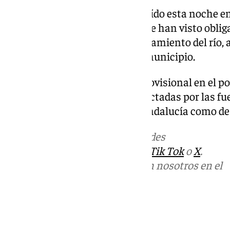
Hasta 150 litros de agua han caído esta noche e
por la lluvia
en la que, incluso, se han visto obli
institutos y colegios. El desbordamiento del río
inundación de viviendas en el municipio.
Se ha habilitado un albergue provisional en el p
para atender a las personas afectadas por las fu
del Grupo de Emergencias de Andalucía como de
Más noticias de
101TV
en las redes
sociales:
Instagram
,
Facebook
,
Tik Tok
o
X
.
Puedes ponerte en contacto con nosotros en el
correo
informativos@101tv.es
Tags: