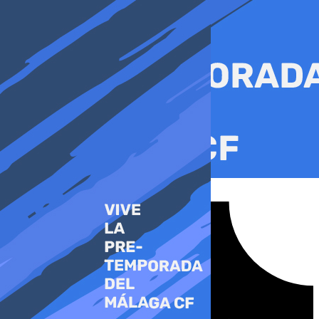
Ir
al
contenido
Tiktok