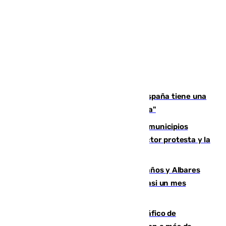
Javier Fernández: "El Gobierno de España tiene una
preocupación y una prioridad con Sevilla"
Las ferias de verano de numerosos municipios
andaluces se quedan sin cohetes: el sector protesta y la
Junta mantiene el protocolo
Los ministros Marlaska, Robles, Bolaños y Albares
comparecerán por las crisis de Ceuta casi un mes
después
Cae una de las mayores redes de tráfico de