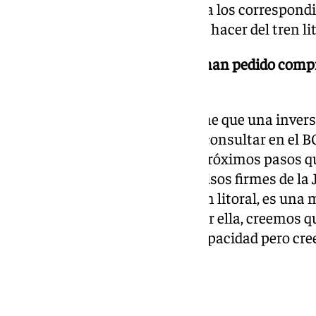
vista de la viabilidad y que dará a los correspon
proyectos de construcción para hacer del tren lit
Desde la Junta de Andalucía le han pedido comp
los han planteado?
No hay mayor compromiso firme que una inversión
vamos a ver licitado y se podrá consultar en el B
estudio seguiremos dando los próximos pasos q
también solicitamos compromisos firmes de la J
medidas que no sean solo el tren litoral, es una m
Gobierno de España apuesta por ella, creemos qu
de transporte público de alta capacidad pero cr
muchas otras cosas.
¿Qué cosas se pueden hacer?