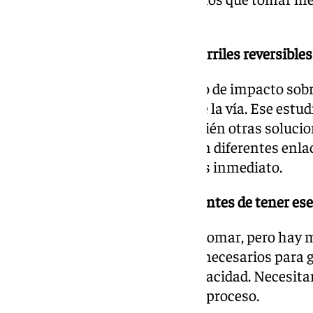
en el corto y medio plazo.
¿Son viables a corto plazo los carriles reversibles
No, porque requieren un estudio de impacto sobre 
cómo garantizar la seguridad de la vía. Ese estudi
están teniendo en cuenta también otras solucio
adicionales o las actuaciones en diferentes enlac
que van a tener un impacto más inmediato.
¿Se contempla alguna medida antes de tener ese
Tomaremos las que se puedan tomar, pero hay me
requieren proyectos y estudios necesarios para 
seguridad de una vía de alta capacidad. Necesit
que hemos hecho es acelerar el proceso.