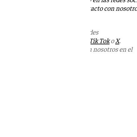
Tok
o
X
. Puedes ponerte en contacto con nosotro
informativos@101tv.es
.
Más noticias de
101TV
en las redes
sociales:
Instagram
,
Facebook
,
Tik Tok
o
X
.
Puedes ponerte en contacto con nosotros en el
correo
informativos@101tv.es
Tags:
Últimas noticias