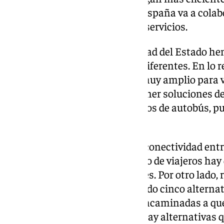
En ese sentido, el Gobierno de España va a colab
sean nuevas ofertas de nuevos servicios.
Sobre las carreteras de titularidad del Estado 
estudios, que están en niveles diferentes. En lo r
estamos haciendo un estudio muy amplio para v
enlaces, como se pueden proponer soluciones de c
bus-vao, que con nuevos servicios de autobús, 
movilidad en la zona.
También hemos enfrentado la conectividad entre 
que la autopista recoja mas flujo de viajeros ha
que requerirá nuevas conexiones. Por otro lado, r
nos había realizado, hemos traído cinco alternat
bonificación de la AP-7, todas encaminadas a qu
obtener descuentos mayores. Hay alternativas q