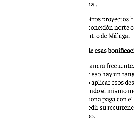
50% aplicándola a la tarifa normal.
Y no solo eso, se ha hablado de otros proyectos
de manera muy rápida como la conexión norte co
carriles o carriles reversibles dentro de Málaga.
¿Quiénes se podrían beneficiar de esas bonificac
Todos aquellos que la usen de manera frecuente.
bonificaciones son mayores, por eso hay un rang
trasladado alternativas de cómo aplicar esos de
manera muy sencilla, manteniendo el mismo med
de la autopista, cuando una persona paga con el 
a la persona, siendo capaz de medir su recurrenc
escalonados en función de su uso.
¿Se podrán aplicar pronto?