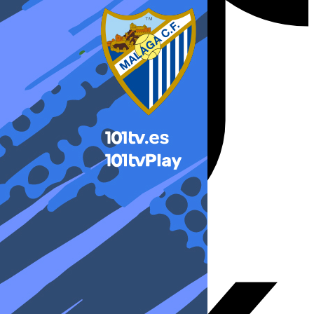
X-twitter