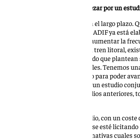
¿Sobre el tren litoral van a empezar por un estud
Vamos a actuar en el medio y en el largo plazo.
rendimiento al trazado actual y ADIF ya está el
próximos dos años permitirán aumentar la frecu
minutos en la línea C-1. Sobre el tren litoral, e
generalmente, no han prosperado que plantean
diferentes y a veces incompatibles. Tenemos una
un estudio de viabilidad positivo para poder avan
primera vez se va a contemplar un estudio conju
y que contemple todos los estudios anteriores, t
nuevas que puedan surgir.
El compromiso es que ese estudio, con un coste d
plazo de ejecución de 18 meses, se esté licitando
Nos va a decir de todas las alternativas cuales s