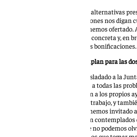
Los trabajos están hechos y las alternativas pr
Junta y el resto de administraciones nos digan c
alternativa entre las cinco que hemos ofertado. 
haremos el estudio de la opción concreta y, en b
aplicaremos esas mejoras en las bonificaciones.
¿Los carriles bus-vao se contemplan para las dos
Es una pregunta que hemos trasladado a la Jun
e intentando ofrecer soluciones a todas las pro
competencias que corresponden a los propios a
están dentro de estas mesas de trabajo, y también
que venir otras soluciones. Les hemos invitado a
están en elaboración y que están contemplados
su pronta implantación, porque no podemos olvid
solución de largo plazo, y tenemos que tomar me