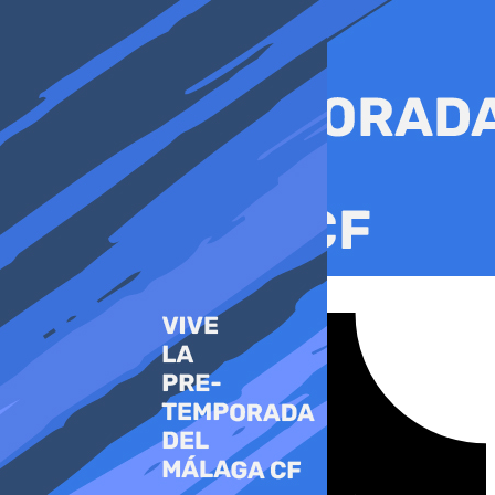
Ir
al
contenido
Tiktok