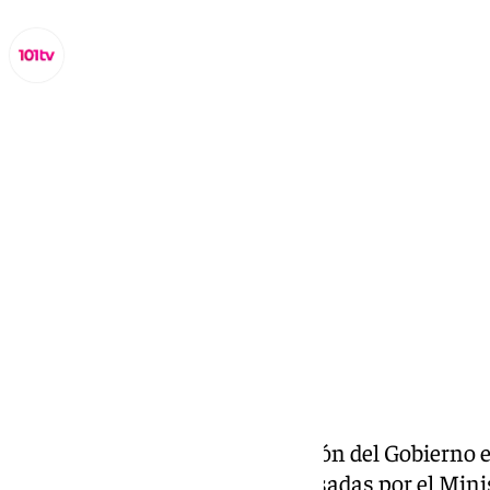
Miguel Alfonso
sábado, 30 noviembre 2024, 12:04
Compartir:
El pasado jueves la Subdelegación del Gobierno 
las dos mesas de trabajo impulsadas por el Min