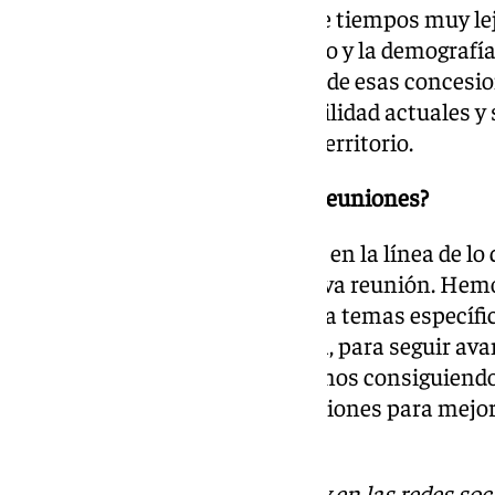
El autobús tiene concesiones de tiempos muy le
como ha cambiado el urbanismo y la demografía d
que se puedan renovar muchas de esas concesio
mejor a las necesidades de movilidad actuales y 
las demandas existentes en el territorio.
¿Han fijado fecha para nuevas reuniones?
Tenemos que seguir avanzando en la línea de lo
avance va a dar lugar a una nueva reunión. Hemo
pequeños grupos de trabajo para temas específic
ayuntamientos como a la Junta, para seguir av
está siendo muy positiva. Estamos consiguiendo 
parte de diferentes administraciones para mejora
ciudadanos.
Descubre más noticias de 101Tv en las redes soc