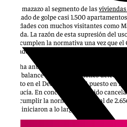
Nuevo mazazo al segmento de las
viviendas
cancelado de golpe casi 1.500 apartamentos
en ciudades con muchos visitantes como Mál
Granada. La razón de esta supresión del uso 
que incumplen la normativa una vez que el
renovado la legislación en esta materia.
Así lo ha anunciado el consejero de Turismo
hecho balance de las infracciones detectad
previsto en el Decreto 31/2024 puesto en ma
Andalucía. En concreto ya han sido cancelad
por incumplir la normativa del total de 2.6
que se iniciaron a lo largo de 2024.