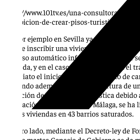
https://www.101tv.es/una-consultora-privad
prohibicion-de-crear-pisos-turisticos-en-43
Así, por ejemplo en Sevilla ya está estipula
intente inscribir una vivienda en una zona 
un aviso automático informándole de que s
saturada, y en el caso de continuar con el trá
inmediato el inicio del procedimiento de can
quedando además sujeto a la apertura de u
infracción de la normativa turística debido 
declaración responsable. En Málaga, se ha l
nuevas viviendas en 43 barrios saturados.
Por otro lado, mediante el Decreto-ley de F
pasado martes Consejo de Gobierno se da ma