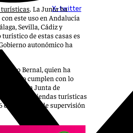
 turísticas
. La Junta ha
X-twitter
 con este uso en Andalucía
aga, Sevilla, Cádiz y
turístico de estas casas es
 Gobierno autonómico ha
, Aturo Bernal, quien ha
as que no cumplen con lo
rcha por la Junta de
as 1.484 viviendas turísticas
56 expedientes de supervisión