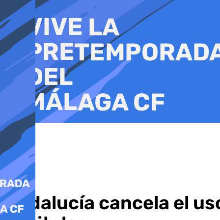
Ir
al
contenido
Andalucía cancela el uso