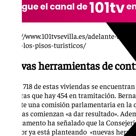
https://www.101tvsevilla.es/adelante-andal
cerrar-los-pisos-turisticos/
Nuevas herramientas de cont
Eso sí, 718 de estas viviendas se encuentra
mientras que hay 454 en tramitación. Berna
durante una comisión parlamentaria en la q
medidas comienzan «a dar resultado». Además
departamento ha señalado que la Consejerí
Exterior ya está planteando «nuevas herram