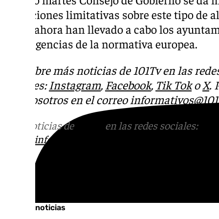
actuaciones limitativas sobre este tipo de a
hasta ahora han llevado a cabo los ayunta
las exigencias de la normativa europea.
Descubre más noticias de 101Tv en las rede
sociales:
Instagram
,
Facebook
,
Tik Tok
o
X
.
con nosotros en el correo
informativos@101t
Más noticias de
101TV
en las redes sociales:
Ins
correo
informativos@101tv.es
Tags:
Últimas noticias