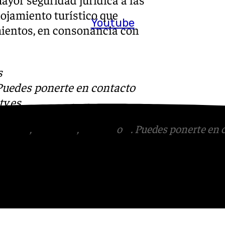
lojamiento turístico que
Youtube
mientos, en consonancia con
s
 Puedes ponerte en contacto
v.es
tagram
,
Facebook
,
Tik Tok
o
X
. Puedes ponerte en 