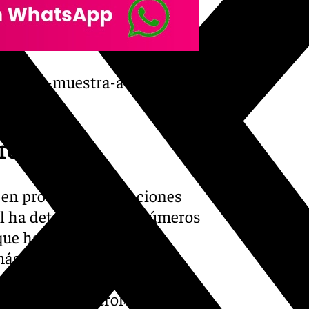
ucia-se-muestra-a-favor-de-
rol
n en proceso de alegaciones
l ha detallado estos números
ue ha dicho que estas
, el titular de este
a de Turismo y Andalucía
ientas de control».