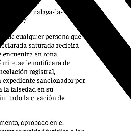
a-vigilara-malaga-la-
-barrios/
do que cualquier persona que
declarada saturada recibirá
e encuentra en zona
mite, se le notificará de
celación registral,
n expediente sancionador por
a la falsedad en su
imitado la creación de
omento, aprobado en el
yor seguridad jurídica a las