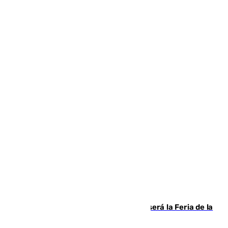
Talleres, escape room y música: así será la Feria de la
Juventud Cofrade de Málaga