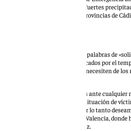
Andalucía, ante la previsión de fuertes precipita
en una ancha franja entre las provincias de Cádi
principalmente.
A disposición de Valencia
El consejero también ha tenido palabras de «soli
valenciano por los daños provocados por el temp
de sus autoridades «todo lo que necesiten de lo
en Andalucía».
«Estamos coordinados con ellos ante cualquier 
hagan, pero estamos ante una situación de vícti
pueden cuantificar todavía y por lo tanto dese
restablecerse la normalidad en Valencia, donde
del temporal», ha concluido Sanz.