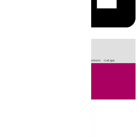
HOY
|
Fútbol
Primera División
Crisis Migratoria en Ceuta
Sucesos
LaLiga
Andalucía