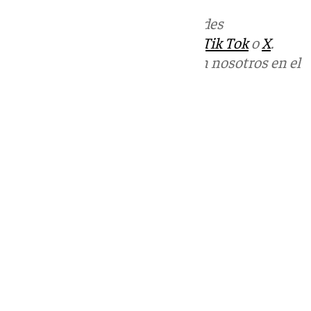
Más noticias de
101TV
en las redes
sociales:
Instagram
,
Facebook
,
Tik Tok
o
X
.
Puedes ponerte en contacto con nosotros en el
correo
informativos@101tv.es
Tags:
Últimas noticias