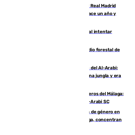
El fichaje más caro de la historia del Real Madrid
costaba 105 millones de euros menos hace un año y
jugaba en Leganés
Ceuta suma 82 fallecidos en el mar al intentar
cruzar la frontera española
Huelva eleva a emergencia el incendio forestal de
Niebla
Juanfran Funes, sobre el duro juego del Al-Arabi:
“Por momentos nos hemos metido en una jungla y era
hasta peligroso”
Ya se han estrenado los tres delanteros del Málaga:
Eneko Jauregui, bigoleador contra el Al-Arabi SC
35 mujeres asesinadas por violencia de género en
España en este 2026: Andalucía y Málaga, concentran
el foco de la tragedia