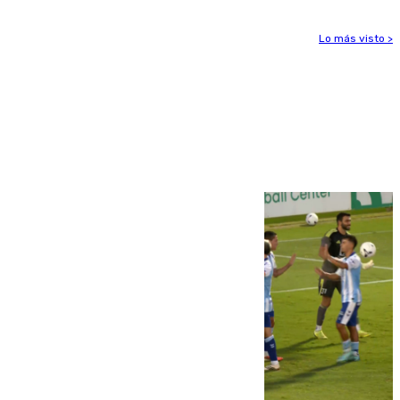
Lo más visto >
Más noticias
Ver más >