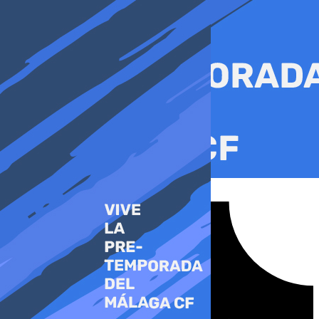
Ir
al
contenido
Tiktok