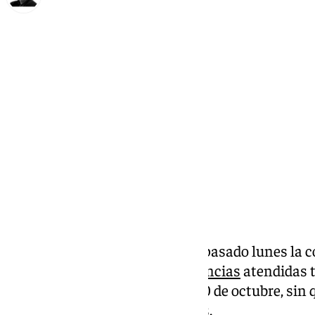
Francisco Marmolejo
miércoles, 30 octubre 2024, 09:06
Compartir:
El temporal que azota desde el pasado lunes l
deja por el momento 927
incidencias
atendidas t
madrugada de este miércoles 30 de octubre, sin
constancia de personas heridas.