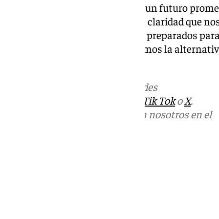
proyecto de Vox». «Málaga tiene un futuro prom
nuestras ideas con la fuerza y la claridad que no
que «desde este equipo estamos preparados para
demostrar, una vez más, que somos la alternativ
concluido.
Más noticias de
101TV
en las redes
sociales:
Instagram
,
Facebook
,
Tik Tok
o
X
.
Puedes ponerte en contacto con nosotros en el
correo
informativos@101tv.es
Tags:
Últimas noticias