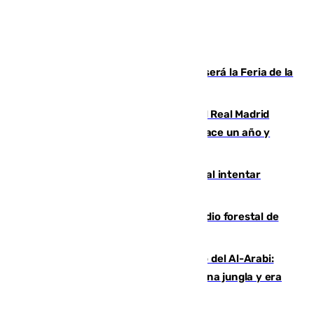
Talleres, escape room y música: así será la Feria de la
Juventud Cofrade de Málaga
El fichaje más caro de la historia del Real Madrid
costaba 105 millones de euros menos hace un año y
jugaba en Leganés
Ceuta suma 82 fallecidos en el mar al intentar
cruzar la frontera española
Huelva eleva a emergencia el incendio forestal de
Niebla
Juanfran Funes, sobre el duro juego del Al-Arabi:
“Por momentos nos hemos metido en una jungla y era
hasta peligroso”