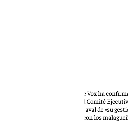
Carlos Rico
sábado, 23 noviembre 2024, 19:06
Compartir:
El Comité Ejecutivo Nacional de Vox ha confirm
continuará como presidente del Comité Ejecutivo
que es, según apuntan, un claro aval de «su gesti
provincial y de su compromiso con los malagueñ