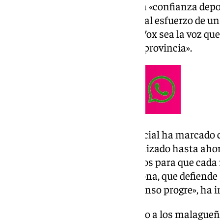
Antonio Sevilla ha agradecido la «confianza depo
«se trata de un reconocimiento al esfuerzo de 
ha dejado de trabajar para que Vox sea la voz que
políticas que olvidan a nuestra provincia».
Asimismo, el presidente provincial ha marcado 
etapa «consolidar el trabajo realizado hasta ahor
ciudadanos». «En Vox trabajamos para que cada 
tiene una voz que no les abandona, que defiende 
somete a las políticas del consenso progre», ha i
Por otro lado, Sevilla ha animado a los malagueñ