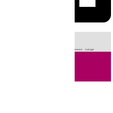
HOY
|
Fútbol
Primera División
Crisis Migratoria en Ceuta
Sucesos
LaLiga
Andalucía