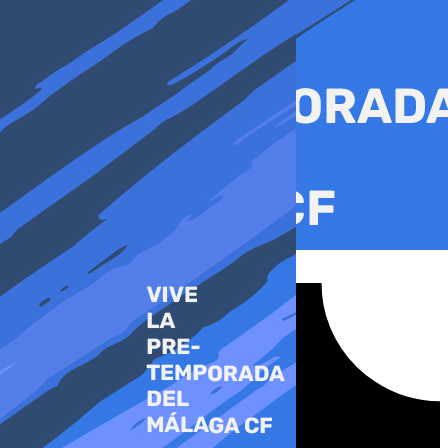
Ir
al
contenido
Tiktok