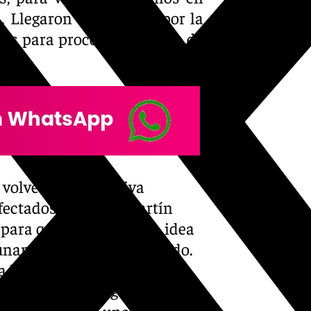
a. Llegaron el domingo por la
sas para procesar dos días de
volver a una relativa
fectados, Gonzalo Martín
 para que os hagáis una idea
unami» lo que han padecido.
 llovido y es el «taponazo»
una ola «que llega a
que entraban en una casa