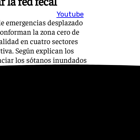
 la red fecal
Youtube
 de emergencias desplazado
conforman la zona cero de
calidad en cuatro sectores
tiva. Según explican los
aciar los sótanos inundados
cal además de arreglar una
ridades locales, no actuamos
s sobre las labores de este
ón que servirá «para detectar
e» en un futuro inmediato.