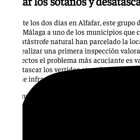
Vaciar los sótanos y desatascar
Durante los dos días en Alfafar, este grupo
desde Málaga a uno de los municipios que 
esta catástrofe natural han parcelado la lo
para realizar una primera inspección valora
arquitectos el problema más acuciante es v
y desatascar los vertidos atorados la red fe
serie de infraestructuras bastante dañadas.
«Estamos siempre a disposición de las auto
de manera autónoma», recalca Antonio Varga
equipo especializado en la primera evaluaci
aquellas posibles situaciones de riesgo grav