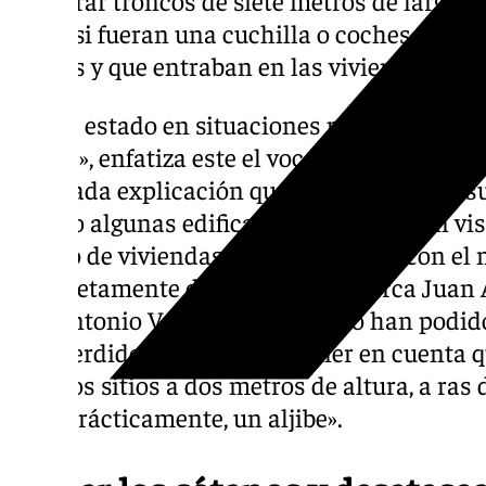
como si fueran una cuchilla o coches a una 
metros y que entraban en las viviendas com
«Yo he estado en situaciones parecidas a est
guerra», enfatiza este el vocal del Colegio 
detallada explicación que se suma a lo de 
habido algunas edificaciones que se han vis
dentro de viviendas o una guardería con el
completamente destrozado», remarca Juan 
que Antonio Vargas señala cómo han podido 
han perdido todo, hay que tener en cuenta q
algunos sitios a dos metros de altura, a ras
casa prácticamente, un aljibe».