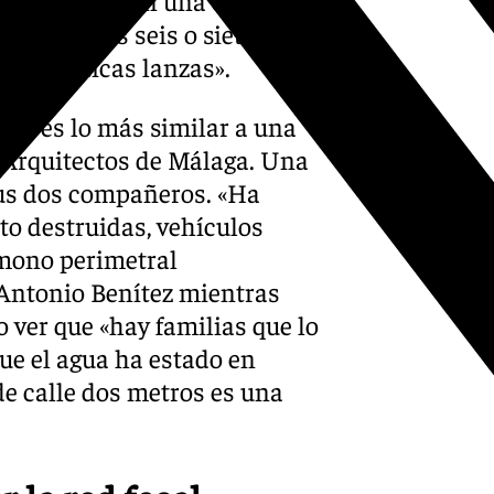
cota de más seis o siete
o auténticas lanzas».
a y es lo más similar a una
de Arquitectos de Málaga. Una
sus dos compañeros. «Ha
to destruidas, vehículos
 mono perimetral
Antonio Benítez mientras
ver que «hay familias que lo
ue el agua ha estado en
 de calle dos metros es una