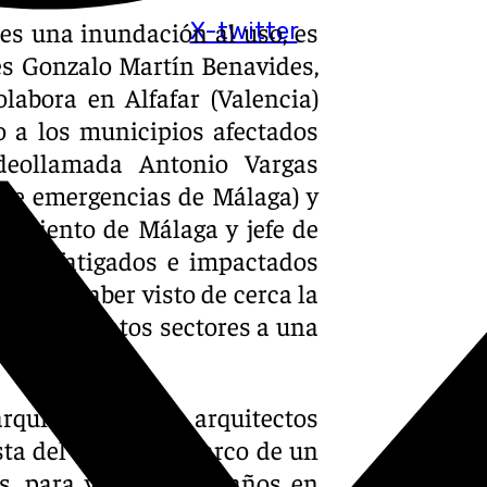
es una inundación al uso, es
X-twitter
es Gonzalo Martín Benavides,
labora en Alfafar (Valencia)
o a los municipios afectados
eollamada Antonio Vargas
 de emergencias de Málaga) y
tamiento de Málaga y jefe de
 lucen fatigados e impactados
hos de haber visto de cerca la
s de distintos sectores a una
rquitectos y tres arquitectos
sta del Sol, en el marco de un
s, para valorar los daños en