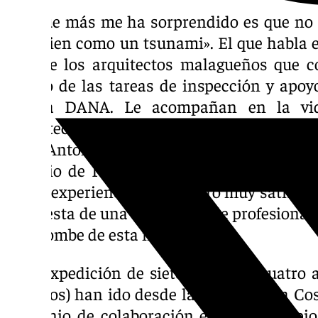
«Lo que más me ha sorprendido es que no 
más bien como un tsunami». El que habla 
uno de los arquitectos malagueños que co
dentro de las tareas de inspección y apoy
por la DANA. Le acompañan en la vid
(arquitecto y también integrante del grupo
Juan Antonio Benítez (arquitecto del Ayun
servicio de Protección Civil), todos ellos
por la experiencia vivida, pero muy satisfec
respuesta de una sociedad y de profesionale
hecatombe de esta magnitud.
Una expedición de siete expertos (cuatro a
técnicos) han ido desde la capital de la Co
convenio de colaboración entre municipio