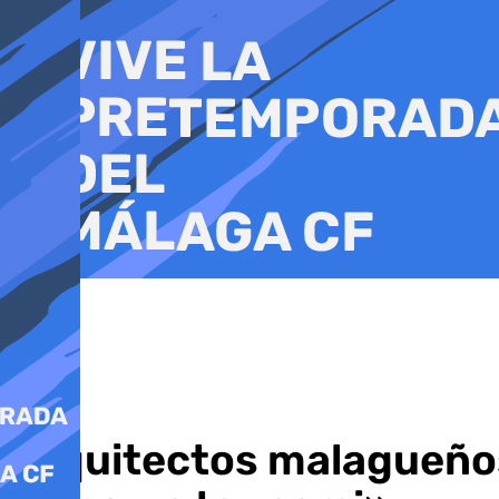
Ir
al
contenido
Arquitectos malagueños 