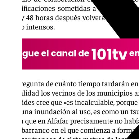
las edificaciones sometidas a la gran riad
tarde y 48 horas después volverán a sus ca
trabajo intensos.
A la pregunta de cuánto tiempo tardarán en 
normalidad los vecinos de los municipios a
Benavides cree que «es incalculable, porque
no es una inundación al uso, es como un ts
Señala que en Alfafar precisamente no había
de un barranco en el que comienza a formar 
arrastrar troncos de siete metros de largo 