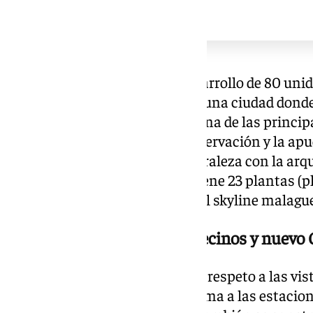
La propuesta contempla el desarrollo de 80 unid
(VPO) como eje del proyecto en una ciudad dond
propuestas habitacionales es una de las princip
Además, también valora la preservación y la apu
colindantes integrando la naturaleza con la arqu
da sentido a todo el conjunto tiene 23 plantas (p
evidentemente transformaría el skyline malagu
Respeto a las vistas de los vecinos y nuevo
Eso sí, uno de los objetivos es el respeto a las vi
entre Huelin y El Perchel, próxima a las estacion