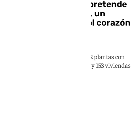
Así es el edificio que pretende
revolucionar El Bulto, un
cambio histórico en el corazón
de Málaga
El proyecto incluye una torre de 22 plantas con
diseño del estudio de Zaha Hadid y 153 viviendas
de renta libre