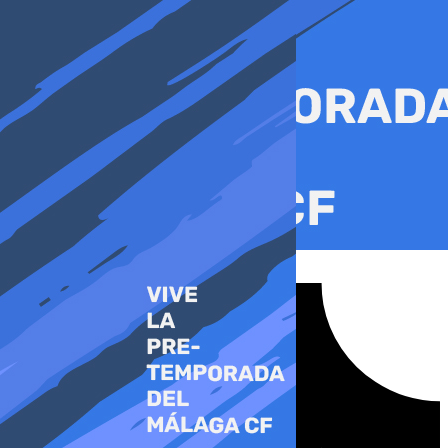
Ir
al
contenido
Tiktok