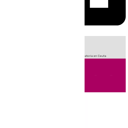
HOY
|
Fútbol
Sucesos
LaLiga
Primera División
Crisis Migratoria en Ceuta
Andalucía