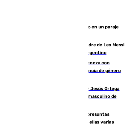
Los Bomberos combaten un incendio en un paraje
de Granada
Muere a los 68 años Jorge Messi, padre de Leo Messi
y pieza fundamental en la carrera del argentino
Retiene a su mujer en su casa y ameneza con
quemar la vivienda: nuevo caso de violencia de género
en Málaga
Dos sevillanos de oro: Manuel Cruz y Jesús Ortega
ganan el campeonato del mundo sub19 masculino de
remo
Un juzgado de Ceuta investiga seis presuntas
agresiones sexuales a migrantes, entre ellas varias
menores