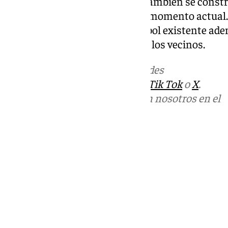
con la línea de costa. Además, también se const
adaptado a las necesidades del momento actual
remodelación del campo de fútbol existente ade
equipamientos deportivos para los vecinos.
Más noticias de
101TV
en las redes
sociales:
Instagram
,
Facebook
,
Tik Tok
o
X
.
Puedes ponerte en contacto con nosotros en el
correo
informativos@101tv.es
Tags:
Málaga Capital
Últimas noticias