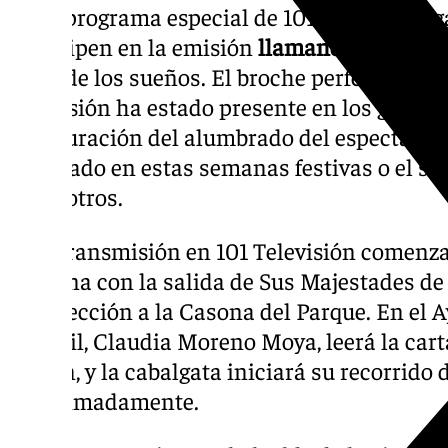
En el programa especial de 101TV, habrá reg
participen en la emisión
llamando al 664 31
árbol de los sueños. El broche perfecto a un
Televisión ha estado presente en los gran
inauguración del alumbrado del espectáculo 
celebrado en estas semanas festivas o el sor
entre otros.
La retransmisión en 101 Televisión comenzará
mañana con la salida de Sus Majestades de
en dirección a la Casona del Parque. En el 
infantil, Claudia Moreno Moya, leerá la car
balcón, y la cabalgata iniciará su recorrido d
aproximadamente.