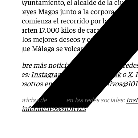
En el Ayuntamiento, el alcalde de la ciudad, 
a los Reyes Magos junto a la corporación mu
horas comienza el recorrido por las calles d
se reparten 17.000 kilos de caramelos en 
poner los mejores deseos y color a la entrañ
en la que Málaga se volcará una vez más co
Descubre más noticias de 101Tv en las rede
sociales:
Instagram
,
Facebook
,
Tik Tok
o
X
.
con nosotros en el correo
informativos@101t
Más noticias de
101TV
en las redes sociales:
Ins
correo
informativos@101tv.es