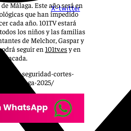
 de Málaga. Este año será en
X-twitter
rológicas que han impedido
acer cada año. 101TV estará
todos los niños y las familias
entantes de Melchor, Gaspar y
podrá seguir en
101tv.es
y en
destacada.
ositivo-seguridad-cortes-
reyes-malaga-2025/