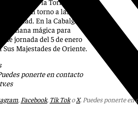
Francisco de la Torre, recibe
nicipal. En torno a las 12.30
e la ciudad. En la Cabalgata
una mañana mágica para
able jornada del 5 de enero
n Sus Majestades de Oriente.
s
 Puedes ponerte en contacto
v.es
tagram
,
Facebook
,
Tik Tok
o
X
. Puedes ponerte en 