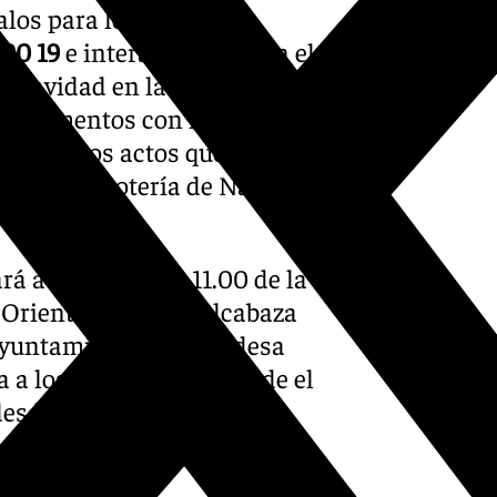
alos para los niños que
 90 19
e interactuando con el
a Navidad en la que 101
des momentos con la
luces, los actos que se han
teo de la Lotería de Navidad,
 a partir de las 11.00 de la
 Oriente desde La Alcabaza
Ayuntamiento, la alcaldesa
ta a los Reyes Magos desde el
esde allí a las 12:30 horas