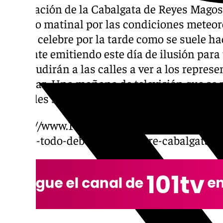
celebración de la Cabalgata de Reyes Magos
horario matinal por las condiciones meteo
que se celebre por la tarde como se suele h
presente emitiendo este día de ilusión para 
que acudirán a las calles a ver a los repres
Baltasar. Una mañana de televisión que se 
las redes sociales con la información más 
https://www.101tv.es/horario-recorrido-disp
trafico-todo-debes-saber-sobre-cabalgata-