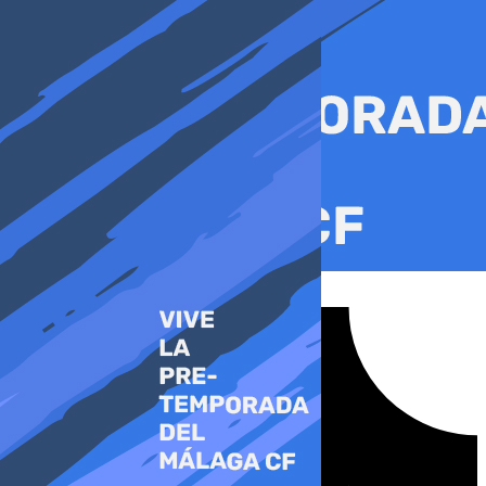
Ir
al
contenido
Tiktok