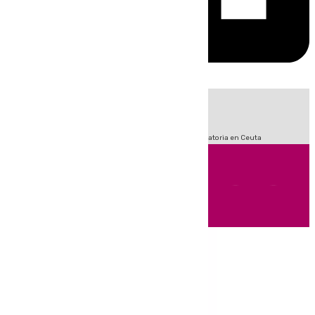
HOY
|
Sucesos
Fútbol
LaLiga
Primera División
Crisis Migratoria en Ceuta
Andalucía