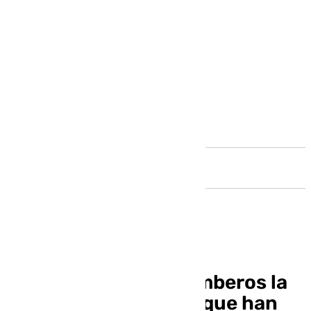
Andalucía
Así han vivido los bomberos la
DANA: «Hay familias que han