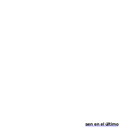
El Sevilla se desinfla ante el Leverkusen en el último