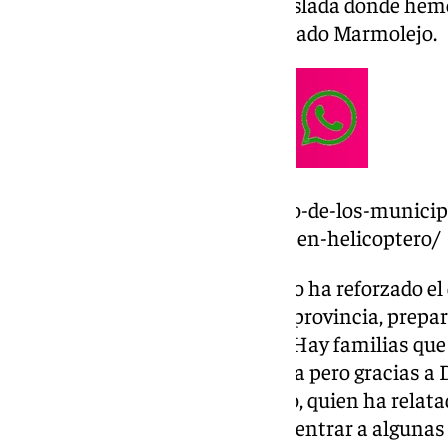
dos animales, y otra vivienda aislada donde hem
sin daños personales», ha señalado Marmolejo.
https://www.101tv.es/alora-uno-de-los-municip
lluvia-rescatan-a-una-persona-en-helicoptero/
Ante esta situación, el consorcio ha reforzado e
efectivos trabajando en toda la provincia, prepa
sobre todo, en el
Guadalhorce
. «Hay familias qu
muy límite, se les nota en la cara pero gracias a 
esperar», ha añadido Marmolejo, quien ha relata
Guardia Civil que ha tenido que entrar a algunas 