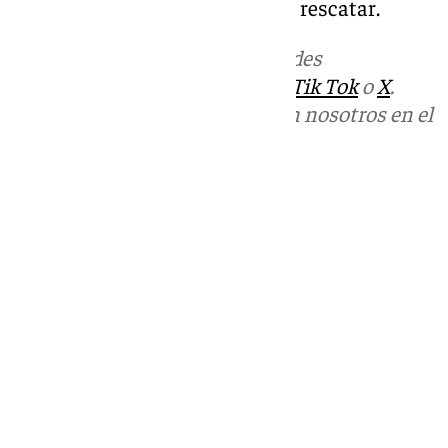
para encontrar a las personas a rescatar.
Más noticias de
101TV
en las redes
sociales:
Instagram
,
Facebook
,
Tik Tok
o
X
.
Puedes ponerte en contacto con nosotros en el
correo
informativos@101tv.es
Tags:
Últimas noticias