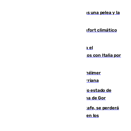
ensayo (1-2)
Tensión en la prisión de Alhaurín tras una pelea y la
incautación de un punzón
Málaga contabiliza 148 zonas de confort climático
para enfrentar las altas temperaturas
Marlaska notifica a la Unión Europea el
restablecimiento de controles fronterizos con Italia por
vía aérea y marítima
Hallan sin vida al granadino con Alzhéimer
desaparecido hace una semana en Churriana
Encuentran un cadáver en avanzado estado de
descomposición en la localidad granadina de Gor
Christantus Uche, delantero del Getafe, se perderá
toda la temporada por varias fracturas en los
ligamentos de su rodilla derecha