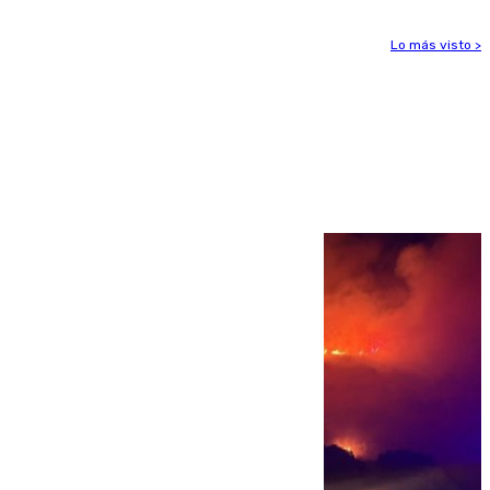
Lo más visto >
Más noticias
Ver más >