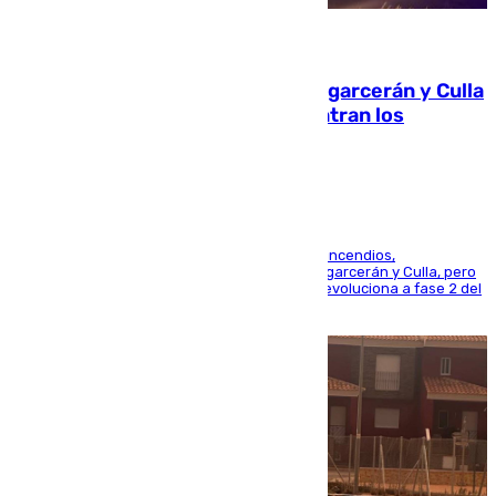
08.08.2026
Incendios de Castellón: Sierra Engarcerán y Culla
evolucionan positivamente y centran los
esfuerzos en Tírig
La UME se suma al operativo de control de los incendios,
progresando adecuadamente los de Sierra Engarcerán y Culla, pero
centrando todo el empeño en el de Culla, que evoluciona a fase 2 del
PEIF