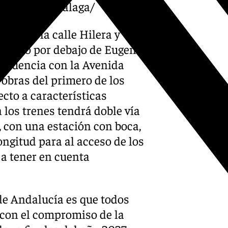
l-metro-de-malaga/
ajo de la calle Hilera y
rá recto por debajo de Eugenio
onfluencia con la Avenida
 obras del primero de los
cto a características
n los trenes tendrá doble vía
, con una estación con boca,
ongitud para al acceso de los
 a tener en cuenta
de Andalucía es que todos
 con el compromiso de la