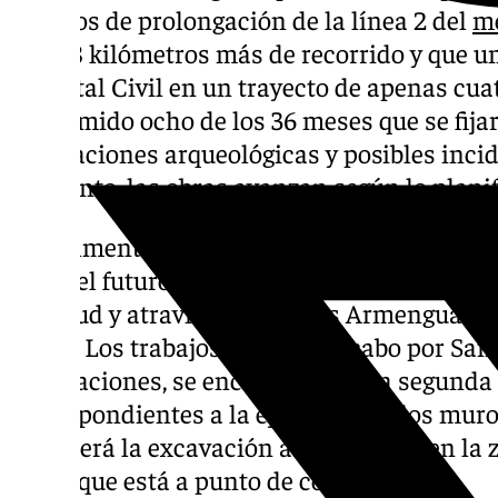
trabajos de prolongación de la línea 2 del
me
con 1,8 kilómetros más de recorrido y que un
Hospital Civil en un trayecto de apenas cua
consumido ocho de los 36 meses que se fija
excavaciones arqueológicas y posibles incide
momento, las obras avanzan según lo planif
Actualmente, se está ejecutando el primer t
hacia el futuro Nuevo Hospital de Málaga, 
longitud y atraviesa las calles Armengual de
Elena. Los trabajos, llevados a cabo por Sa
Innovaciones, se encuentran en la segunda 
correspondientes a la ejecución de los muro
paso será la excavación arqueológica en la
Mota, que está a punto de comenzar.