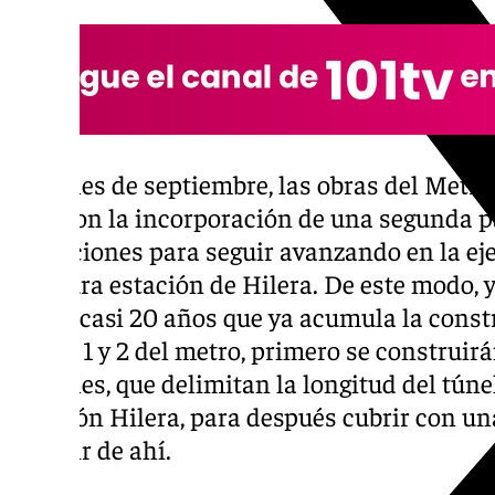
A finales de septiembre, las obras del Metr
más con la incorporación de una segunda pan
actuaciones para seguir avanzando en la eje
la futura estación de Hilera. De este modo, 
de los casi 20 años que ya acumula la const
líneas 1 y 2 del metro, primero se construir
laterales, que delimitan la longitud del túnel
estación Hilera, para después cubrir con u
a partir de ahí.