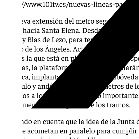
https://www.101tv.es/nuevas-lineas-para-e
La nueva extensión del metro seguirá por deb
girará hacia Santa Elena. Desde allí, enfila
Gross y Blas de Lezo, para terminar en la c
Arroyo de los Ángeles. Actualmente, son las
tramos la que está en plena ejecución. Respe
técnicas, la plataforma por la que circulará
en placa, implantada sobre la contrabóveda
vestíbulo y andén central, de 66 metros de l
usuarios a los trenes. Otro paso importante
actualmente es el segundo de los tramos.
Teniendo en cuenta que la idea de la Junta 
ellos se acometan en paralelo para cumplir