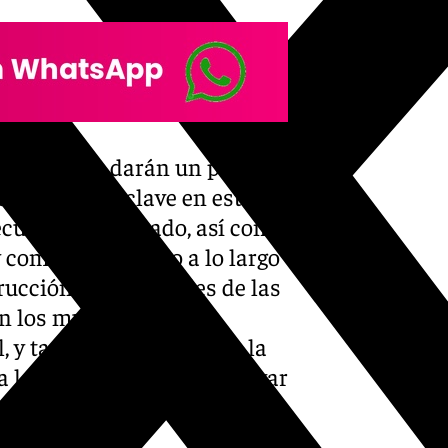
o de Málaga darán un paso
talladora­, clave en estas
cución del trazado, así como
y como ha ocurrido a lo largo
rucción de los túneles de las
án los muros pantalla
, y también el recinto de la
na losa de hormigón y excavar