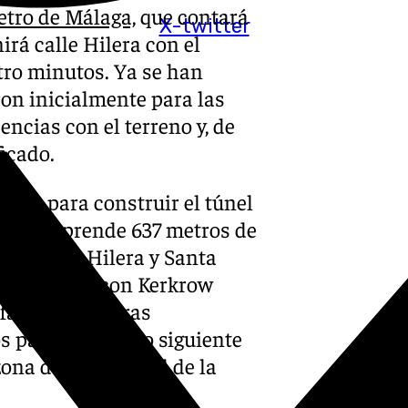
tro de Málaga,
que contará
X-twitter
irá calle Hilera con el
tro minutos. Ya se han
ron inicialmente para las
ncias con el terreno y, de
icado.
ramo para construir el túnel
que comprende 637 metros de
 la Mota, Hilera y Santa
ndo, en UTE con Kerkrow
fase de las obras
s pantallas, cuyo siguiente
 zona de Armengual de la