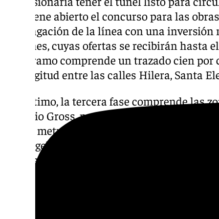
concesionaria tener el túnel listo para circu
mantiene abierto el concurso para las obra
prolongación de la línea con una inversión
millones, cuyas ofertas se recibirán hasta 
Este tramo comprende un trazado cien por 
de longitud entre las calles Hilera, Santa E
Por último, la tercera fase comprende las z
Eugenio Gross, por Blas de Lezo hasta el Hos
de 667 metros. Concretamente será antes de 
los Ángeles, a la derecha del Hospital Civil,
parada con el mismo nombre. El crecimien
es evidente, no solo por esta prolongación d
se ha comenzado a ejecutar para los próximo
del estudio informativo para ver cuál será e
mejorar la movilidad urbana en Málaga, tal