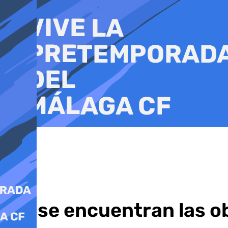
Ir
al
contenido
Así se encuentran las ob