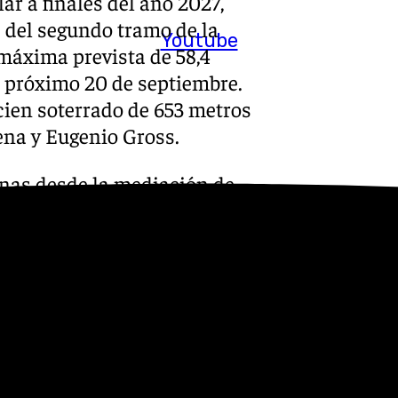
lar a finales del año 2027,
s del segundo tramo de la
Youtube
 máxima prevista de 58,4
el próximo 20 de septiembre.
cien soterrado de 653 metros
lena y Eugenio Gross.
onas desde la mediación de
pital Civil, con una longitud
llegar a la avenida Arroyo de
 donde se ubicará la tercera
to del suburbano malagueño
e casi dos kilómetros que ya
s años sino por la licitación
l siguiente paso a dar para
 y como comunicó este